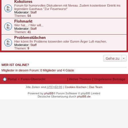
Kokolores
Forum für humorvolles Diskutieren mit Niveau. Zudem kostenloser Eintritt ins
legendäre Gasthaus "Zur Feuerwurst"
Moderator:
Staff
Themen:
54
Flohmarkt
Wer hat... / Wer will...
Moderator:
Staff
Themen:
41
Problemstübchen
Hier könnt Ihr Probleme loswerden oder Eurem Ärger Luft machen.
Moderator:
Staff
Themen:
9
Gehe zu
WER IST ONLINE?
Mitglieder in diesem Forum: 0 Mitglieder und 4 Gäste
Portal
Foren-Übersicht
|
Aktive Themen
|
Ungelesene Beiträge
Alle Zeiten sind
UTC+02:00
|
Cookies löschen
|
Das Team
Powered by
phpBB
® Forum Software © phpBB Limited
Deutsche Übersetzung durch
phpBB.de