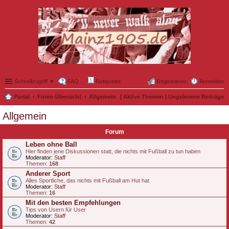
Schnellzugriff ▼
FAQ
Netiquette
Registrieren
Anmelden
Portal
Foren-Übersicht
Allgemein
|
Aktive Themen
|
Ungelesene Beiträge
Allgemein
Forum
Leben ohne Ball
Hier finden jene Diskussionen statt, die nichts mit Fußball zu tun haben
Moderator:
Staff
Themen:
168
Anderer Sport
Alles Sportliche, das nichts mit Fußball am Hut hat
Moderator:
Staff
Themen:
16
Mit den besten Empfehlungen
Tips von Usern für User
Moderator:
Staff
Themen:
42