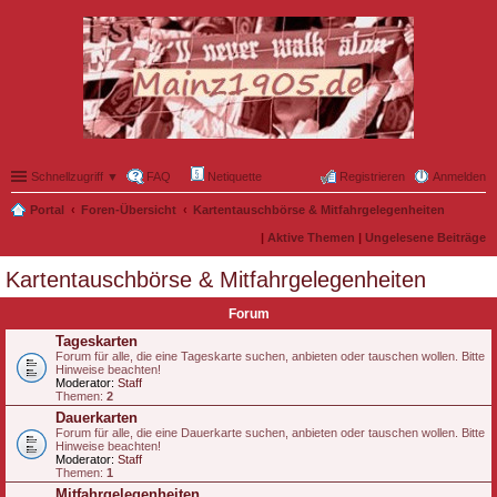
Schnellzugriff ▼
FAQ
Netiquette
Registrieren
Anmelden
Portal
Foren-Übersicht
Kartentauschbörse & Mitfahrgelegenheiten
|
Aktive Themen
|
Ungelesene Beiträge
Kartentauschbörse & Mitfahrgelegenheiten
Forum
Tageskarten
Forum für alle, die eine Tageskarte suchen, anbieten oder tauschen wollen. Bitte
Hinweise beachten!
Moderator:
Staff
Themen:
2
Dauerkarten
Forum für alle, die eine Dauerkarte suchen, anbieten oder tauschen wollen. Bitte
Hinweise beachten!
Moderator:
Staff
Themen:
1
Mitfahrgelegenheiten