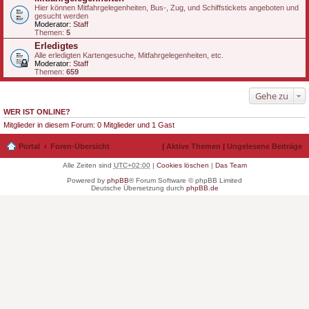
Hier können Mitfahrgelegenheiten, Bus-, Zug, und Schiffstickets angeboten und
gesucht werden
Moderator:
Staff
Themen:
5
Erledigtes
Alle erledigten Kartengesuche, Mitfahrgelegenheiten, etc.
Moderator:
Staff
Themen:
659
Gehe zu
WER IST ONLINE?
Mitglieder in diesem Forum: 0 Mitglieder und 1 Gast
Portal
Foren-Übersicht
|
Aktive Themen
|
Ungelesene Beiträge
Alle Zeiten sind
UTC+02:00
|
Cookies löschen
|
Das Team
Powered by
phpBB
® Forum Software © phpBB Limited
Deutsche Übersetzung durch
phpBB.de