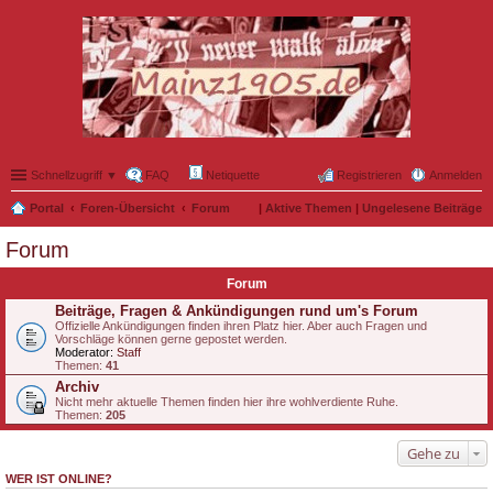
Schnellzugriff ▼
FAQ
Netiquette
Registrieren
Anmelden
Portal
Foren-Übersicht
Forum
|
Aktive Themen
|
Ungelesene Beiträge
Forum
Forum
Beiträge, Fragen & Ankündigungen rund um's Forum
Offizielle Ankündigungen finden ihren Platz hier. Aber auch Fragen und
Vorschläge können gerne gepostet werden.
Moderator:
Staff
Themen:
41
Archiv
Nicht mehr aktuelle Themen finden hier ihre wohlverdiente Ruhe.
Themen:
205
Gehe zu
WER IST ONLINE?