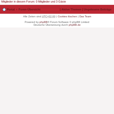
Mitglieder in diesem Forum: 0 Mitglieder und 3 Gäste
Portal
Foren-Übersicht
|
Aktive Themen
|
Ungelesene Beiträge
Alle Zeiten sind
UTC+02:00
|
Cookies löschen
|
Das Team
Powered by
phpBB
® Forum Software © phpBB Limited
Deutsche Übersetzung durch
phpBB.de