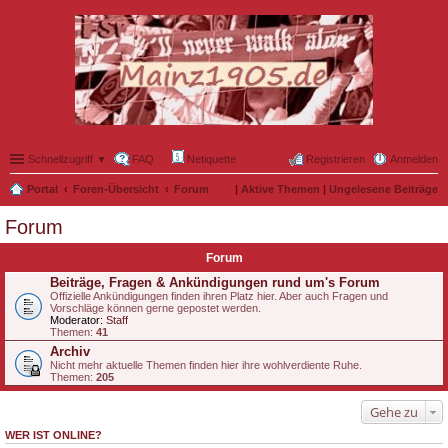
Schnellzugriff ▼
FAQ
Netiquette
Registrieren
Anmelden
Portal
Foren-Übersicht
Forum
|
Aktive Themen
|
Ungelesene Beiträge
Forum
Forum
Beiträge, Fragen & Ankündigungen rund um's Forum
Offizielle Ankündigungen finden ihren Platz hier. Aber auch Fragen und
Vorschläge können gerne gepostet werden.
Moderator:
Staff
Themen:
41
Archiv
Nicht mehr aktuelle Themen finden hier ihre wohlverdiente Ruhe.
Themen:
205
Gehe zu
WER IST ONLINE?