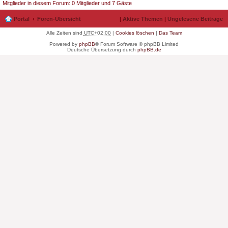
Mitglieder in diesem Forum: 0 Mitglieder und 7 Gäste
Portal
Foren-Übersicht
|
Aktive Themen
|
Ungelesene Beiträge
Alle Zeiten sind
UTC+02:00
|
Cookies löschen
|
Das Team
Powered by
phpBB
® Forum Software © phpBB Limited
Deutsche Übersetzung durch
phpBB.de