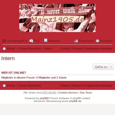
Schnellzugriff ▼
FAQ
Netiquette
Registrieren
Anmelden
Portal
Foren-Übersicht
Intern
|
Aktive Themen
|
Ungelesene Beiträge
Intern
Gehe zu
WER IST ONLINE?
Mitglieder in diesem Forum: 0 Mitglieder und 2 Gäste
Portal
Foren-Übersicht
|
Aktive Themen
|
Ungelesene Beiträge
Alle Zeiten sind
UTC+02:00
|
Cookies löschen
|
Das Team
Powered by
phpBB
® Forum Software © phpBB Limited
Deutsche Übersetzung durch
phpBB.de