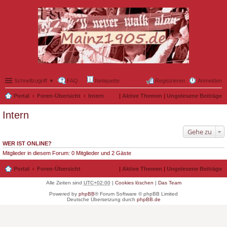
Schnellzugriff ▼
FAQ
Netiquette
Registrieren
Anmelden
Portal
Foren-Übersicht
Intern
|
Aktive Themen
|
Ungelesene Beiträge
Intern
Gehe zu
WER IST ONLINE?
Mitglieder in diesem Forum: 0 Mitglieder und 2 Gäste
Portal
Foren-Übersicht
|
Aktive Themen
|
Ungelesene Beiträge
Alle Zeiten sind
UTC+02:00
|
Cookies löschen
|
Das Team
Powered by
phpBB
® Forum Software © phpBB Limited
Deutsche Übersetzung durch
phpBB.de