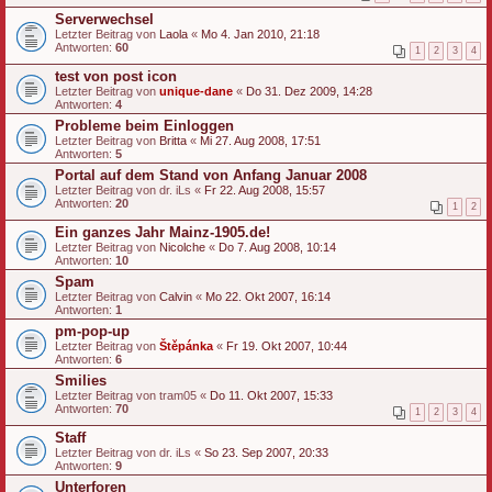
Serverwechsel
Letzter Beitrag von
Laola
«
Mo 4. Jan 2010, 21:18
Antworten:
60
1
2
3
4
test von post icon
Letzter Beitrag von
unique-dane
«
Do 31. Dez 2009, 14:28
Antworten:
4
Probleme beim Einloggen
Letzter Beitrag von
Britta
«
Mi 27. Aug 2008, 17:51
Antworten:
5
Portal auf dem Stand von Anfang Januar 2008
Letzter Beitrag von
dr. iLs
«
Fr 22. Aug 2008, 15:57
Antworten:
20
1
2
Ein ganzes Jahr Mainz-1905.de!
Letzter Beitrag von
Nicolche
«
Do 7. Aug 2008, 10:14
Antworten:
10
Spam
Letzter Beitrag von
Calvin
«
Mo 22. Okt 2007, 16:14
Antworten:
1
pm-pop-up
Letzter Beitrag von
Štěpánka
«
Fr 19. Okt 2007, 10:44
Antworten:
6
Smilies
Letzter Beitrag von
tram05
«
Do 11. Okt 2007, 15:33
Antworten:
70
1
2
3
4
Staff
Letzter Beitrag von
dr. iLs
«
So 23. Sep 2007, 20:33
Antworten:
9
Unterforen