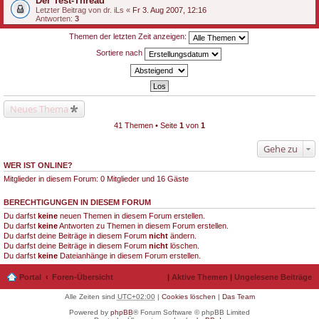
Der Test-Thread
Letzter Beitrag von
dr. iLs
«
Fr 3. Aug 2007, 12:16
Antworten:
3
Themen der letzten Zeit anzeigen:
Sortiere nach
Neues Thema
41 Themen • Seite
1
von
1
Gehe zu
WER IST ONLINE?
Mitglieder in diesem Forum: 0 Mitglieder und 16 Gäste
BERECHTIGUNGEN IN DIESEM FORUM
Du darfst
keine
neuen Themen in diesem Forum erstellen.
Du darfst
keine
Antworten zu Themen in diesem Forum erstellen.
Du darfst deine Beiträge in diesem Forum
nicht
ändern.
Du darfst deine Beiträge in diesem Forum
nicht
löschen.
Du darfst
keine
Dateianhänge in diesem Forum erstellen.
Portal
Foren-Übersicht
|
Aktive Themen
|
Ungelesene Beiträge
Alle Zeiten sind
UTC+02:00
|
Cookies löschen
|
Das Team
Powered by
phpBB
® Forum Software © phpBB Limited