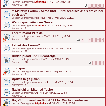
Letzter Beitrag von
Štěpánka
«
Di 7. Feb 2012, 08:13
Antworten:
65
1
2
3
4
** Mainz05 Forum - Autos und Führerscheine: Wie sieht es bei
euch aus?
Letzter Beitrag von
Pablokab
«
Mo 3. Mär 2025, 10:21
Wartungsarbeiten am Server.
Letzter Beitrag von
Shaman
«
So 21. Jul 2024, 11:56
Antworten:
1
Forum mainz1905.de
Letzter Beitrag von
Taifun
«
Mo 23. Jul 2018, 20:54
Antworten:
163
1
…
6
7
8
9
Lahmt das Forum?
Letzter Beitrag von
Achilleus
«
Mi 26. Jul 2017, 20:39
Antworten:
11
Bilderupload und Bildanzeige
Letzter Beitrag von
Otz
«
Do 29. Dez 2016, 16:49
Antworten:
46
1
2
3
Tippspiel
Letzter Beitrag von
noodles
«
Mi 24. Aug 2016, 21:28
Antworten:
1
Update folgt gleich!
Letzter Beitrag von
ronaldea
«
Fr 13. Mai 2016, 10:14
Antworten:
4
Nachricht an Mitglied Tuchel
Letzter Beitrag von
Otz
«
Fr 29. Apr 2016, 09:59
Antworten:
2
Do, 29.10. zwischen 8 und 11 Uhr: Wartungsarbeiten
Letzter Beitrag von
Štěpánka
«
Mi 28. Okt 2015, 23:16