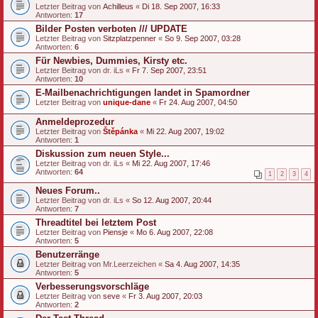
Letzter Beitrag von
Achilleus
«
Di 18. Sep 2007, 16:33
Antworten:
17
Bilder Posten verboten /// UPDATE
Letzter Beitrag von
Sitzplatzpenner
«
So 9. Sep 2007, 03:28
Antworten:
6
Für Newbies, Dummies, Kirsty etc.
Letzter Beitrag von
dr. iLs
«
Fr 7. Sep 2007, 23:51
Antworten:
10
E-Mailbenachrichtigungen landet in Spamordner
Letzter Beitrag von
unique-dane
«
Fr 24. Aug 2007, 04:50
Anmeldeprozedur
Letzter Beitrag von
Štěpánka
«
Mi 22. Aug 2007, 19:02
Antworten:
1
Diskussion zum neuen Style...
Letzter Beitrag von
dr. iLs
«
Mi 22. Aug 2007, 17:46
Antworten:
64
1
2
3
4
Neues Forum..
Letzter Beitrag von
dr. iLs
«
So 12. Aug 2007, 20:44
Antworten:
7
Threadtitel bei letztem Post
Letzter Beitrag von
Piensje
«
Mo 6. Aug 2007, 22:08
Antworten:
5
Benutzerränge
Letzter Beitrag von
Mr.Leerzeichen
«
Sa 4. Aug 2007, 14:35
Antworten:
5
Verbesserungsvorschläge
Letzter Beitrag von
seve
«
Fr 3. Aug 2007, 20:03
Antworten:
2