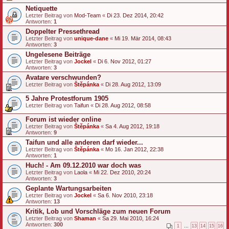
Netiquette
Letzter Beitrag von
Mod-Team
«
Di 23. Dez 2014, 20:42
Antworten:
1
Doppelter Pressethread
Letzter Beitrag von
unique-dane
«
Mi 19. Mär 2014, 08:43
Antworten:
3
Ungelesene Beiträge
Letzter Beitrag von
Jockel
«
Di 6. Nov 2012, 01:27
Antworten:
3
Avatare verschwunden?
Letzter Beitrag von
Štěpánka
«
Di 28. Aug 2012, 13:09
5 Jahre Protestforum 1905
Letzter Beitrag von
Taifun
«
Di 28. Aug 2012, 08:58
Forum ist wieder online
Letzter Beitrag von
Štěpánka
«
Sa 4. Aug 2012, 19:18
Antworten:
9
Taifun und alle anderen darf wieder...
Letzter Beitrag von
Štěpánka
«
Mo 16. Jan 2012, 22:38
Antworten:
1
Huch! - Am 09.12.2010 war doch was
Letzter Beitrag von
Laola
«
Mi 22. Dez 2010, 20:24
Antworten:
3
Geplante Wartungsarbeiten
Letzter Beitrag von
Jockel
«
Sa 6. Nov 2010, 23:18
Antworten:
13
Kritik, Lob und Vorschläge zum neuen Forum
Letzter Beitrag von
Shaman
«
Sa 29. Mai 2010, 16:24
Antworten:
300
1
…
13
14
15
16