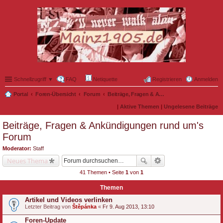
Schnellzugriff ▼
FAQ
Netiquette
Registrieren
Anmelden
Portal
Foren-Übersicht
Forum
Beiträge, Fragen & Ankündigungen rund um's Forum
|
Aktive Themen
|
Ungelesene Beiträge
Beiträge, Fragen & Ankündigungen rund um's
Forum
Moderator:
Staff
Neues Thema
41 Themen • Seite
1
von
1
Themen
Artikel und Videos verlinken
Letzter Beitrag von
Štěpánka
«
Fr 9. Aug 2013, 13:10
Foren-Update