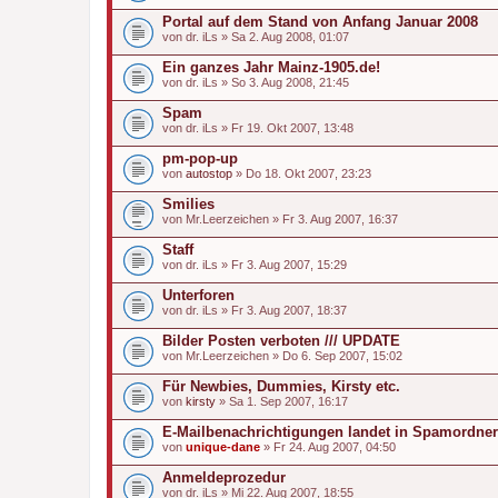
Portal auf dem Stand von Anfang Januar 2008
von
dr. iLs
» Sa 2. Aug 2008, 01:07
Ein ganzes Jahr Mainz-1905.de!
von
dr. iLs
» So 3. Aug 2008, 21:45
Spam
von
dr. iLs
» Fr 19. Okt 2007, 13:48
pm-pop-up
von
autostop
» Do 18. Okt 2007, 23:23
Smilies
von
Mr.Leerzeichen
» Fr 3. Aug 2007, 16:37
Staff
von
dr. iLs
» Fr 3. Aug 2007, 15:29
Unterforen
von
dr. iLs
» Fr 3. Aug 2007, 18:37
Bilder Posten verboten /// UPDATE
von
Mr.Leerzeichen
» Do 6. Sep 2007, 15:02
Für Newbies, Dummies, Kirsty etc.
von
kirsty
» Sa 1. Sep 2007, 16:17
E-Mailbenachrichtigungen landet in Spamordner
von
unique-dane
» Fr 24. Aug 2007, 04:50
Anmeldeprozedur
von
dr. iLs
» Mi 22. Aug 2007, 18:55