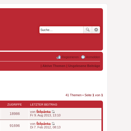
Registrieren
Anmelden
|
Aktive Themen
|
Ungelesene Beiträge
41 Themen • Seite
1
von
1
ZUGRIFFE
LETZTER BEITRAG
von
Štěpánka
18986
N
Fr 9. Aug 2013, 13:10
e
u
von
Štěpánka
e
91696
N
Di 7. Feb 2012, 08:13
s
e