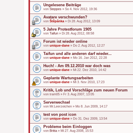
Ungelesene Beiträge
von
Steppes
» So 4. Nov 2012, 19:36
Avatare verschwunden?
von
Štěpánka
» Di 28. Aug 2012, 13:09
5 Jahre Protestforum 1905
von
Taifun
» Di 28. Aug 2012, 08:58
Forum ist wieder online
von
unique-dane
» Do 2. Aug 2012, 12:27
Taifun und alle anderen darf wieder...
von
unique-dane
» Mo 16. Jan 2012, 22:28
Huch! - Am 09.12.2010 war doch was
von
unique-dane
» Mi 22. Dez 2010, 14:42
Geplante Wartungsarbeiten
von
unique-dane
» Mi 3. Nov 2010, 17:23
Kritik, Lob und Vorschläge zum neuen Forum
von
tram05
» Fr 3. Aug 2007, 13:05
Serverwechsel
von
Mr.Leerzeichen
» Mo 8. Jun 2009, 14:17
test von post icon
von
unique-dane
» Do 31. Dez 2009, 13:54
Probleme beim Einloggen
von
Britta
» Mi 27. Aug 2008, 15:53