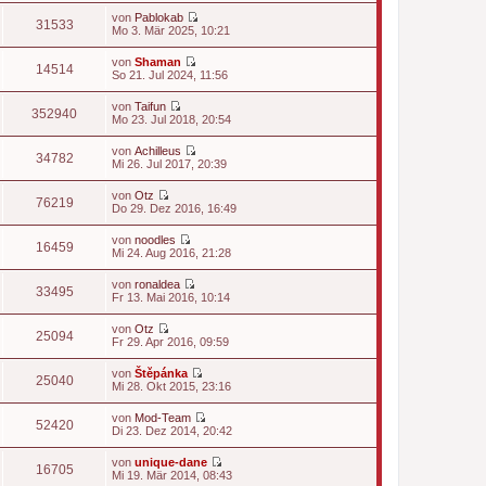
t
u
von
Pablokab
e
e
31533
N
Mo 3. Mär 2025, 10:21
r
s
e
B
t
u
e
von
Shaman
e
e
14514
i
N
So 21. Jul 2024, 11:56
r
s
t
e
B
t
r
u
e
von
Taifun
e
a
e
352940
i
N
Mo 23. Jul 2018, 20:54
r
g
s
t
e
B
t
r
u
e
von
Achilleus
e
a
e
34782
i
N
Mi 26. Jul 2017, 20:39
r
g
s
t
e
B
t
r
u
e
von
Otz
e
a
e
76219
i
N
Do 29. Dez 2016, 16:49
r
g
s
t
e
B
t
r
u
e
von
noodles
e
a
e
16459
i
N
Mi 24. Aug 2016, 21:28
r
g
s
t
e
B
t
r
u
e
von
ronaldea
e
a
e
33495
i
N
Fr 13. Mai 2016, 10:14
r
g
s
t
e
B
t
r
u
e
von
Otz
e
a
e
25094
i
N
Fr 29. Apr 2016, 09:59
r
g
s
t
e
B
t
r
u
e
von
Štěpánka
e
a
e
25040
i
N
Mi 28. Okt 2015, 23:16
r
g
s
t
e
B
t
r
u
e
von
Mod-Team
e
a
e
52420
i
N
Di 23. Dez 2014, 20:42
r
g
s
t
e
B
t
r
u
e
von
unique-dane
e
a
e
16705
i
N
Mi 19. Mär 2014, 08:43
r
g
s
t
e