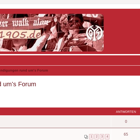
kündigungen rund um's Forum
d um's Forum
ANTWORTEN
0
65
1
2
3
4