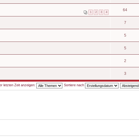
64
1
2
3
4
7
5
5
2
3
 letzten Zeit anzeigen:
Sortiere nach