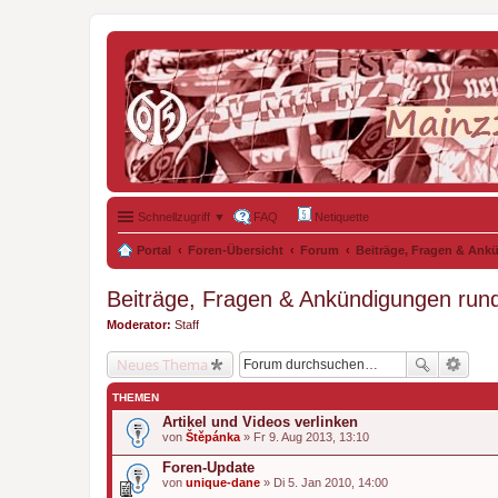
Schnellzugriff ▼
FAQ
Netiquette
Portal
Foren-Übersicht
Forum
Beiträge, Fragen & An
Beiträge, Fragen & Ankündigungen run
Moderator:
Staff
Neues Thema
THEMEN
Artikel und Videos verlinken
von
Štěpánka
» Fr 9. Aug 2013, 13:10
Foren-Update
von
unique-dane
» Di 5. Jan 2010, 14:00