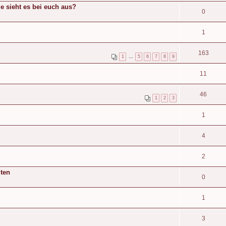
e sieht es bei euch aus?
0
1
163
1
…
5
6
7
8
9
11
46
1
2
3
1
4
2
iten
0
1
3