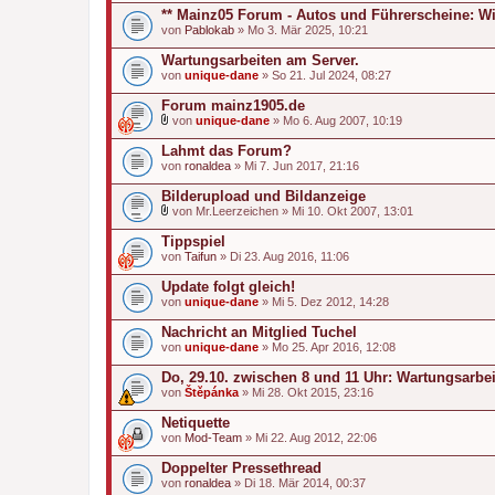
** Mainz05 Forum - Autos und Führerscheine: Wi
von
Pablokab
» Mo 3. Mär 2025, 10:21
Wartungsarbeiten am Server.
von
unique-dane
» So 21. Jul 2024, 08:27
Forum mainz1905.de
von
unique-dane
» Mo 6. Aug 2007, 10:19
D
a
Lahmt das Forum?
t
von
ronaldea
» Mi 7. Jun 2017, 21:16
e
i
Bilderupload und Bildanzeige
a
n
von
Mr.Leerzeichen
» Mi 10. Okt 2007, 13:01
D
h
a
a
Tippspiel
t
n
von
Taifun
» Di 23. Aug 2016, 11:06
e
g
i
Update folgt gleich!
a
von
n
unique-dane
» Mi 5. Dez 2012, 14:28
h
a
Nachricht an Mitglied Tuchel
n
von
unique-dane
» Mo 25. Apr 2016, 12:08
g
Do, 29.10. zwischen 8 und 11 Uhr: Wartungsarbe
von
Štěpánka
» Mi 28. Okt 2015, 23:16
Netiquette
von
Mod-Team
» Mi 22. Aug 2012, 22:06
Doppelter Pressethread
von
ronaldea
» Di 18. Mär 2014, 00:37