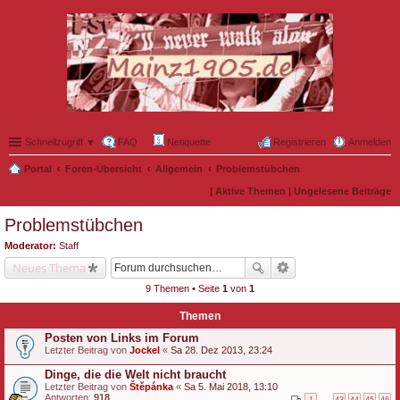
Schnellzugriff ▼
FAQ
Netiquette
Registrieren
Anmelden
Portal
Foren-Übersicht
Allgemein
Problemstübchen
|
Aktive Themen
|
Ungelesene Beiträge
Problemstübchen
Moderator:
Staff
Neues Thema
9 Themen • Seite
1
von
1
Themen
Posten von Links im Forum
Letzter Beitrag von
Jockel
«
Sa 28. Dez 2013, 23:24
Dinge, die die Welt nicht braucht
Letzter Beitrag von
Štěpánka
«
Sa 5. Mai 2018, 13:10
Antworten:
918
1
…
43
44
45
46