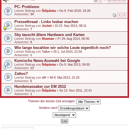
PC- Probleme
Letzter Beitrag von
Štěpánka
«
Do 8. Feb 2018, 18:26
Antworten:
34
1
2
Pressethread - Links lesbar machen
Letzter Beitrag von
Jockel
«
Di 23. Sep 2014, 08:11
Antworten:
7
Sky tauscht ältere Hardware und Karten
Letzter Beitrag von
Shaman
«
Fr 29. Aug 2014, 00:45
Antworten:
9
Wie lange bezahlen wir solche Leute eigentlich noch?
Letzter Beitrag von
Taifun
«
Di 1. Jul 2014, 21:50
Antworten:
1
Komische News-Auswahl bei Google
Letzter Beitrag von
Štěpánka
«
Do 9. Mai 2013, 09:50
Antworten:
13
Zattoo?
Letzter Beitrag von
elli²
«
Mi 8. Mai 2013, 21:25
Antworten:
5
Hundemassaker zur EM 2012
Letzter Beitrag von
Štěpánka
«
So 13. Nov 2011, 22:41
Antworten:
1
Themen der letzten Zeit anzeigen:
Sortiere nach