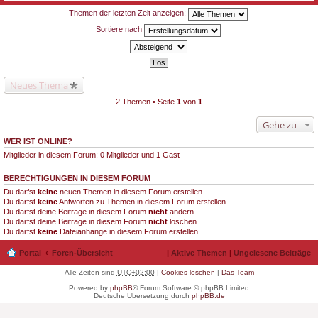
Themen der letzten Zeit anzeigen:
Sortiere nach
Neues Thema
2 Themen • Seite
1
von
1
Gehe zu
WER IST ONLINE?
Mitglieder in diesem Forum: 0 Mitglieder und 1 Gast
BERECHTIGUNGEN IN DIESEM FORUM
Du darfst
keine
neuen Themen in diesem Forum erstellen.
Du darfst
keine
Antworten zu Themen in diesem Forum erstellen.
Du darfst deine Beiträge in diesem Forum
nicht
ändern.
Du darfst deine Beiträge in diesem Forum
nicht
löschen.
Du darfst
keine
Dateianhänge in diesem Forum erstellen.
Portal
Foren-Übersicht
|
Aktive Themen
|
Ungelesene Beiträge
Alle Zeiten sind
UTC+02:00
|
Cookies löschen
|
Das Team
Powered by
phpBB
® Forum Software © phpBB Limited
Deutsche Übersetzung durch
phpBB.de