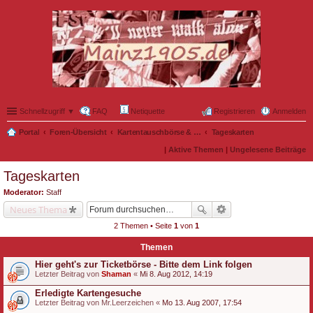
Schnellzugriff ▼
FAQ
Netiquette
Registrieren
Anmelden
Portal
Foren-Übersicht
Kartentauschbörse & Mitfahrgelegenheiten
Tageskarten
|
Aktive Themen
|
Ungelesene Beiträge
Tageskarten
Moderator:
Staff
Neues Thema
2 Themen • Seite
1
von
1
Themen
Hier geht's zur Ticketbörse - Bitte dem Link folgen
Letzter Beitrag von
Shaman
«
Mi 8. Aug 2012, 14:19
Erledigte Kartengesuche
Letzter Beitrag von
Mr.Leerzeichen
«
Mo 13. Aug 2007, 17:54