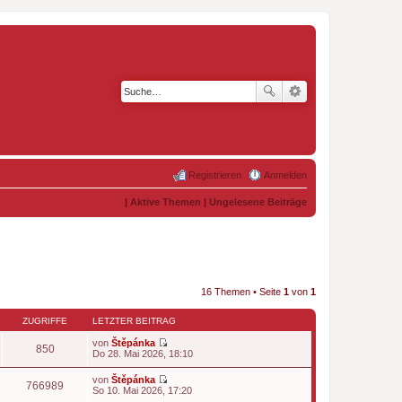
Registrieren
Anmelden
|
Aktive Themen
|
Ungelesene Beiträge
16 Themen • Seite
1
von
1
ZUGRIFFE
LETZTER BEITRAG
von
Štěpánka
850
N
Do 28. Mai 2026, 18:10
e
u
von
Štěpánka
e
766989
N
So 10. Mai 2026, 17:20
s
e