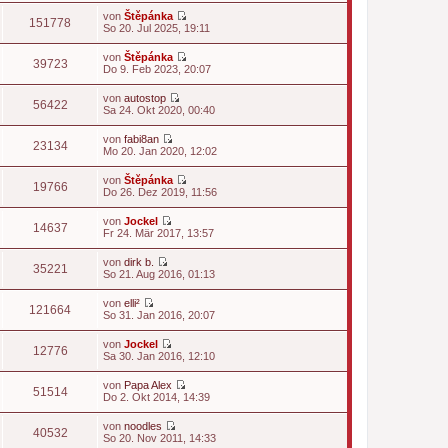
t
u
von
Štěpánka
e
e
151778
N
So 20. Jul 2025, 19:11
r
s
e
B
t
u
e
von
Štěpánka
e
e
39723
i
N
Do 9. Feb 2023, 20:07
r
s
t
e
B
t
r
u
e
von
autostop
e
a
e
56422
i
N
Sa 24. Okt 2020, 00:40
r
g
s
t
e
B
t
r
u
e
von
fabi8an
e
a
e
23134
i
N
Mo 20. Jan 2020, 12:02
r
g
s
t
e
B
t
r
u
e
von
Štěpánka
e
a
e
19766
i
N
Do 26. Dez 2019, 11:56
r
g
s
t
e
B
t
r
u
e
von
Jockel
e
a
e
14637
i
N
Fr 24. Mär 2017, 13:57
r
g
s
t
e
B
t
r
u
e
von
dirk b.
e
a
e
35221
i
N
So 21. Aug 2016, 01:13
r
g
s
t
e
B
t
r
u
e
von
elli²
e
a
e
121664
i
N
So 31. Jan 2016, 20:07
r
g
s
t
e
B
t
r
u
e
von
Jockel
e
a
e
12776
i
N
Sa 30. Jan 2016, 12:10
r
g
s
t
e
B
t
r
u
e
von
Papa Alex
e
a
e
51514
i
N
Do 2. Okt 2014, 14:39
r
g
s
t
e
B
t
r
u
e
von
noodles
e
a
e
40532
i
N
So 20. Nov 2011, 14:33
r
g
s
t
e