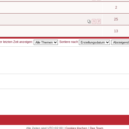
2
25
1
2
13
 letzten Zeit anzeigen:
Sortiere nach
Alle Zeiten sind
UTC+02:00
|
Cookies löschen
|
Das Team