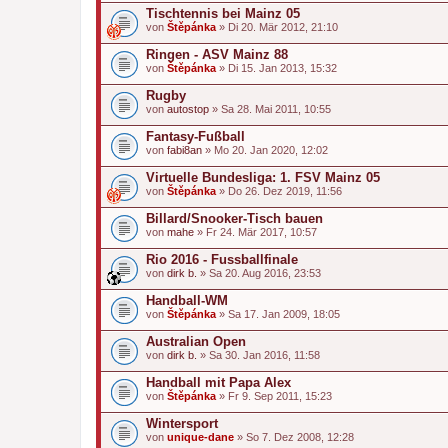
Tischtennis bei Mainz 05
von
Štěpánka
» Di 20. Mär 2012, 21:10
Ringen - ASV Mainz 88
von
Štěpánka
» Di 15. Jan 2013, 15:32
Rugby
von
autostop
» Sa 28. Mai 2011, 10:55
Fantasy-Fußball
von
fabi8an
» Mo 20. Jan 2020, 12:02
Virtuelle Bundesliga: 1. FSV Mainz 05
von
Štěpánka
» Do 26. Dez 2019, 11:56
Billard/Snooker-Tisch bauen
von
mahe
» Fr 24. Mär 2017, 10:57
Rio 2016 - Fussballfinale
von
dirk b.
» Sa 20. Aug 2016, 23:53
Handball-WM
von
Štěpánka
» Sa 17. Jan 2009, 18:05
Australian Open
von
dirk b.
» Sa 30. Jan 2016, 11:58
Handball mit Papa Alex
von
Štěpánka
» Fr 9. Sep 2011, 15:23
Wintersport
von
unique-dane
» So 7. Dez 2008, 12:28