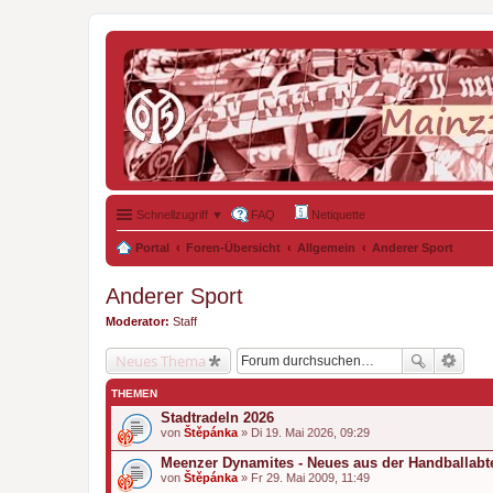
Schnellzugriff ▼
FAQ
Netiquette
Portal
Foren-Übersicht
Allgemein
Anderer Sport
Anderer Sport
Moderator:
Staff
Neues Thema
THEMEN
Stadtradeln 2026
von
Štěpánka
» Di 19. Mai 2026, 09:29
Meenzer Dynamites - Neues aus der Handballabt
von
Štěpánka
» Fr 29. Mai 2009, 11:49