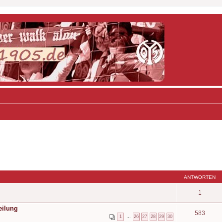
ANTWORTEN
1
eilung
583
1
…
26
27
28
29
30