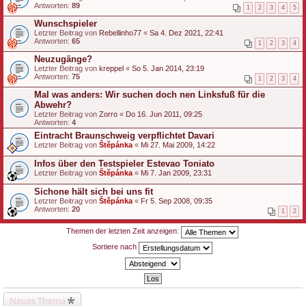
Antworten:
89
1
2
3
4
5
Wunschspieler
Letzter Beitrag von
Rebellinho77
«
Sa 4. Dez 2021, 22:41
Antworten:
65
1
2
3
4
Neuzugänge?
Letzter Beitrag von
kreppel
«
So 5. Jan 2014, 23:19
Antworten:
75
1
2
3
4
Mal was anders: Wir suchen doch nen Linksfuß für die
Abwehr?
Letzter Beitrag von
Zorro
«
Do 16. Jun 2011, 09:25
Antworten:
4
Eintracht Braunschweig verpflichtet Davari
Letzter Beitrag von
Štěpánka
«
Mi 27. Mai 2009, 14:22
Infos über den Testspieler Estevao Toniato
Letzter Beitrag von
Štěpánka
«
Mi 7. Jan 2009, 23:31
Sichone hält sich bei uns fit
Letzter Beitrag von
Štěpánka
«
Fr 5. Sep 2008, 09:35
Antworten:
20
1
2
Themen der letzten Zeit anzeigen:
Sortiere nach
Neues Thema