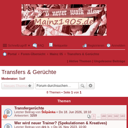
Schnellzugriff ▼
FAQ
Netiquette
Registrieren
Anmelden
Portal
Foren-Übersicht
Mainz 05
Transfers & Gerüchte
|
Aktive Themen
|
Ungelesene Beiträge
Transfers & Gerüchte
Moderator:
Staff
Neues Thema
8 Themen • Seite
1
von
1
Themen
Transfergerüchte
Letzter Beitrag von
Štěpánka
«
Do 18. Jun 2026, 18:10
Antworten:
3259
1
…
160
161
162
163
Wer wird neuer Trainer? (Spekulationen & Kreatives)
Letzter Beitrag von
dirk b.
«
Do 16. Nov 2023, 10:00