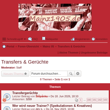
Schnellzugriff ▼
FAQ
Netiquette
Registrieren
Anmelden
Portal
Foren-Übersicht
Mainz 05
Transfers & Gerüchte
|
Aktive Themen
|
Ungelesene Beiträge
Transfers & Gerüchte
Moderator:
Staff
Neues Thema
8 Themen • Seite
1
von
1
Themen
Transfergerüchte
Letzter Beitrag von
Štěpánka
«
Do 18. Jun 2026, 18:10
Antworten:
3259
1
…
160
161
162
163
Wer wird neuer Trainer? (Spekulationen & Kreatives)
Letzter Beitrag von
dirk b.
«
Do 16. Nov 2023, 10:00