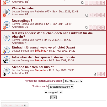
Antworten:
89
1
2
3
4
5
Wunschspieler
Letzter Beitrag von
Rebellinho77
«
Sa 4. Dez 2021, 22:41
Antworten:
65
1
2
3
4
Neuzugänge?
Letzter Beitrag von
kreppel
«
So 5. Jan 2014, 23:19
Antworten:
75
1
2
3
4
Mal was anders: Wir suchen doch nen Linksfuß für die
Abwehr?
Letzter Beitrag von
Zorro
«
Do 16. Jun 2011, 09:25
Antworten:
4
Eintracht Braunschweig verpflichtet Davari
Letzter Beitrag von
Štěpánka
«
Mi 27. Mai 2009, 14:22
Infos über den Testspieler Estevao Toniato
Letzter Beitrag von
Štěpánka
«
Mi 7. Jan 2009, 23:31
Sichone hält sich bei uns fit
Letzter Beitrag von
Štěpánka
«
Fr 5. Sep 2008, 09:35
Antworten:
20
1
2
Themen der letzten Zeit anzeigen:
Sortiere nach
Neues Thema