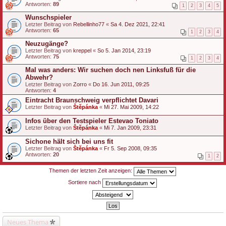
Antworten:
89
1
2
3
4
5
Wunschspieler
Letzter Beitrag von
Rebellinho77
«
Sa 4. Dez 2021, 22:41
Antworten:
65
1
2
3
4
Neuzugänge?
Letzter Beitrag von
kreppel
«
So 5. Jan 2014, 23:19
Antworten:
75
1
2
3
4
Mal was anders: Wir suchen doch nen Linksfuß für die
Abwehr?
Letzter Beitrag von
Zorro
«
Do 16. Jun 2011, 09:25
Antworten:
4
Eintracht Braunschweig verpflichtet Davari
Letzter Beitrag von
Štěpánka
«
Mi 27. Mai 2009, 14:22
Infos über den Testspieler Estevao Toniato
Letzter Beitrag von
Štěpánka
«
Mi 7. Jan 2009, 23:31
Sichone hält sich bei uns fit
Letzter Beitrag von
Štěpánka
«
Fr 5. Sep 2008, 09:35
Antworten:
20
1
2
Themen der letzten Zeit anzeigen:
Sortiere nach
Neues Thema