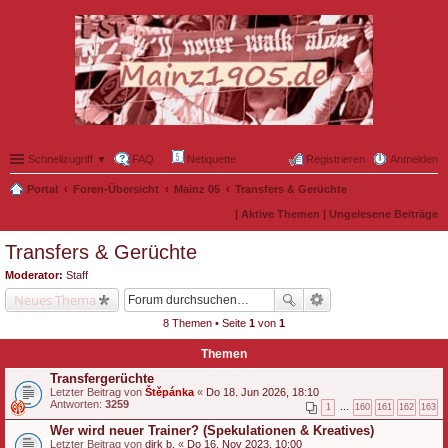
Schnellzugriff ▼
FAQ
Netiquette
Registrieren
Anmelden
Portal
Foren-Übersicht
Mainz 05
Transfers & Gerüchte
|
Aktive Themen
|
Ungelesene Beiträge
Transfers & Gerüchte
Moderator:
Staff
Neues Thema
8 Themen • Seite
1
von
1
Themen
Transfergerüchte
Letzter Beitrag von
Štěpánka
«
Do 18. Jun 2026, 18:10
Antworten:
3259
1
…
160
161
162
163
Wer wird neuer Trainer? (Spekulationen & Kreatives)
Letzter Beitrag von
dirk b.
«
Do 16. Nov 2023, 10:00