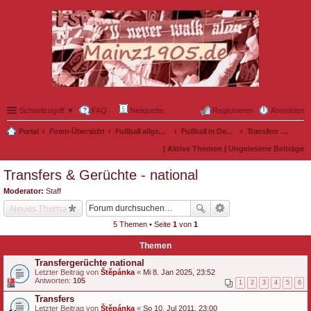
Schnellzugriff ▼
FAQ
Netiquette
Registrieren
Anmelden
Portal
Foren-Übersicht
Fußball allgemein
Fußball in Deutschland
Transfers & Gerüchte - national
|
Aktive Themen
|
Ungelesene Beiträge
Transfers & Gerüchte - national
Moderator:
Staff
Neues Thema
5 Themen • Seite
1
von
1
Themen
Transfergerüchte national
Letzter Beitrag von
Štěpánka
«
Mi 8. Jan 2025, 23:52
Antworten:
105
1
2
3
4
5
6
Transfers
Letzter Beitrag von
Štěpánka
«
So 10. Jul 2011, 23:00