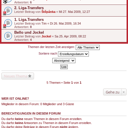
Antworten:
6
2. Liga-Transfers
Letzter Beitrag von
Štěpánka
«
Mi 27. Mai 2009, 12:27
1. Liga.Transfers
Letzter Beitrag von
Tim
«
Di 26. Mai 2009, 16:34
Antworten:
8
Bello und Jockel
Letzter Beitrag von
Jockel
«
Sa 25. Apr 2009, 08:22
Antworten:
4
Themen der letzten Zeit anzeigen:
Sortiere nach
Neues Thema
5 Themen • Seite
1
von
1
Gehe zu
WER IST ONLINE?
Mitglieder in diesem Forum: 0 Mitglieder und 3 Gäste
BERECHTIGUNGEN IN DIESEM FORUM
Du darfst
keine
neuen Themen in diesem Forum erstellen.
Du darfst
keine
Antworten zu Themen in diesem Forum erstellen.
Du darfst deine Beiträge in diesem Forum
nicht
ändern.