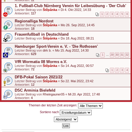
1. Fußball-Club Nürnberg Verein für Leibesübung - 'Der Club'
Letzter Beitrag von
Štěpánka
«
Di 4. Okt 2022, 14:33
Antworten:
117
1
2
3
4
5
6
Regionalliga Nordost
Letzter Beitrag von
Štěpánka
«
Mo 26. Sep 2022, 14:45
Antworten:
18
Frauenfußball in Deutschland
Letzter Beitrag von
Štěpánka
«
Do 18. Aug 2022, 08:21
Hamburger Sport-Verein e. V. - 'Die Rothosen'
Letzter Beitrag von
dirk b.
«
Mo 15. Aug 2022, 14:30
Antworten:
629
1
…
29
30
31
32
VfR Wormatia 08 Worms e.V.
Letzter Beitrag von
Štěpánka
«
So 14. Aug 2022, 00:57
Antworten:
72
1
2
3
4
DFB-Pokal Saison 2021/22
Letzter Beitrag von
Štěpánka
«
So 22. Mai 2022, 23:42
Antworten:
12
DSC Arminia Bielefeld
Letzter Beitrag von
Rheingauner05
«
Mi 20. Apr 2022, 17:48
Antworten:
4
Themen der letzten Zeit anzeigen:
Sortiere nach