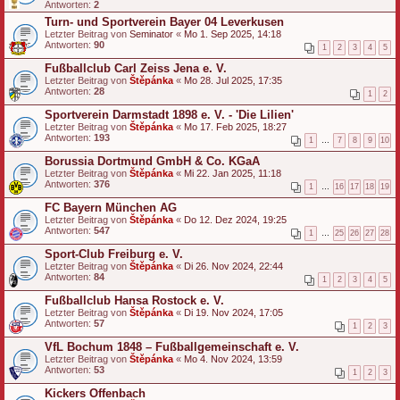
Antworten:
2
Turn- und Sportverein Bayer 04 Leverkusen
Letzter Beitrag von
Seminator
«
Mo 1. Sep 2025, 14:18
Antworten:
90
1
2
3
4
5
Fußballclub Carl Zeiss Jena e. V.
Letzter Beitrag von
Štěpánka
«
Mo 28. Jul 2025, 17:35
Antworten:
28
1
2
Sportverein Darmstadt 1898 e. V. - 'Die Lilien'
Letzter Beitrag von
Štěpánka
«
Mo 17. Feb 2025, 18:27
Antworten:
193
1
…
7
8
9
10
Borussia Dortmund GmbH & Co. KGaA
Letzter Beitrag von
Štěpánka
«
Mi 22. Jan 2025, 11:18
Antworten:
376
1
…
16
17
18
19
FC Bayern München AG
Letzter Beitrag von
Štěpánka
«
Do 12. Dez 2024, 19:25
Antworten:
547
1
…
25
26
27
28
Sport-Club Freiburg e. V.
Letzter Beitrag von
Štěpánka
«
Di 26. Nov 2024, 22:44
Antworten:
84
1
2
3
4
5
Fußballclub Hansa Rostock e. V.
Letzter Beitrag von
Štěpánka
«
Di 19. Nov 2024, 17:05
Antworten:
57
1
2
3
VfL Bochum 1848 – Fußballgemeinschaft e. V.
Letzter Beitrag von
Štěpánka
«
Mo 4. Nov 2024, 13:59
Antworten:
53
1
2
3
Kickers Offenbach