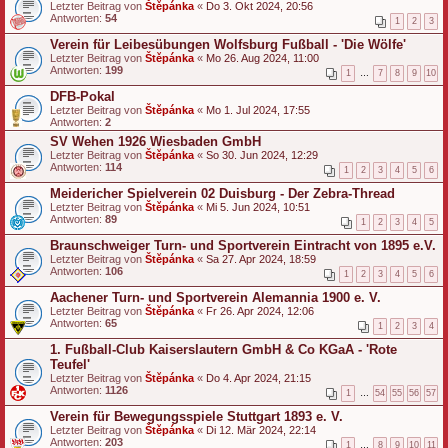
Letzter Beitrag von
Štěpánka
«
Do 3. Okt 2024, 20:56
Antworten:
54
1
2
3
Verein für Leibesübungen Wolfsburg Fußball - 'Die Wölfe'
Letzter Beitrag von
Štěpánka
«
Mo 26. Aug 2024, 11:00
Antworten:
199
1
…
7
8
9
10
DFB-Pokal
Letzter Beitrag von
Štěpánka
«
Mo 1. Jul 2024, 17:55
Antworten:
2
SV Wehen 1926 Wiesbaden GmbH
Letzter Beitrag von
Štěpánka
«
So 30. Jun 2024, 12:29
Antworten:
114
1
2
3
4
5
6
Meidericher Spielverein 02 Duisburg - Der Zebra-Thread
Letzter Beitrag von
Štěpánka
«
Mi 5. Jun 2024, 10:51
Antworten:
89
1
2
3
4
5
Braunschweiger Turn- und Sportverein Eintracht von 1895 e.V.
Letzter Beitrag von
Štěpánka
«
Sa 27. Apr 2024, 18:59
Antworten:
106
1
2
3
4
5
6
Aachener Turn- und Sportverein Alemannia 1900 e. V.
Letzter Beitrag von
Štěpánka
«
Fr 26. Apr 2024, 12:06
Antworten:
65
1
2
3
4
1. Fußball-Club Kaiserslautern GmbH & Co KGaA - 'Rote
Teufel'
Letzter Beitrag von
Štěpánka
«
Do 4. Apr 2024, 21:15
Antworten:
1126
1
…
54
55
56
57
Verein für Bewegungsspiele Stuttgart 1893 e. V.
Letzter Beitrag von
Štěpánka
«
Di 12. Mär 2024, 22:14
Antworten:
203
1
…
8
9
10
11