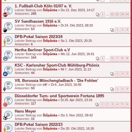
1. Fußball-Club Köln 01/07 e. V.
Letzter Beitrag von
Štěpánka
«
Do 21. Dez 2023, 14:17
Antworten:
268
1
…
11
12
13
14
SV Sandhausen 1916 e.V.
Letzter Beitrag von
Štěpánka
«
Di 24. Okt 2023, 08:33
Antworten:
53
1
2
3
DFB-Pokal Saison 2023/24
Letzter Beitrag von
Štěpánka
«
So 1. Okt 2023, 20:25
Antworten:
6
Hertha Berliner Sport-Club e.V
Letzter Beitrag von
Štěpánka
«
Mo 12. Jun 2023, 16:41
Antworten:
164
1
…
6
7
8
9
KSC - Karlsruher Sport-Club Mühlburg-Phönix
Letzter Beitrag von
Štěpánka
«
Mi 7. Jun 2023, 11:13
Antworten:
44
1
2
3
VfL Borussia Mönchengladbach - 'Die Fohlen'
Letzter Beitrag von
elli²
«
Di 6. Jun 2023, 16:45
Antworten:
59
1
2
3
Düsseldorfer Turn- und Sportverein Fortuna 1895
Letzter Beitrag von
Štěpánka
«
Di 25. Apr 2023, 23:16
Antworten:
117
1
2
3
4
5
6
Hans Meyer
Letzter Beitrag von
Štěpánka
«
Do 3. Nov 2022, 09:42
Antworten:
15
DFB-Pokal Saison 2022/23
Letzter Beitrag von
Štěpánka
«
Do 20. Okt 2022, 16:26
Antworten:
11