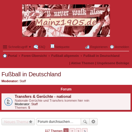
Schnellzugriff ▼
FAQ
Netiquette
Registrieren
Anmelden
Portal
Foren-Übersicht
Fußball allgemein
Fußball in Deutschland
|
Aktive Themen
|
Ungelesene Beiträge
Fußball in Deutschland
Moderator:
Staff
Forum
Transfers & Gerüchte - national
Nationale Gerüchte und Transfers kommen hier rein
Moderator:
Staff
Themen:
5
Neues Thema
117 Themen
1
2
3