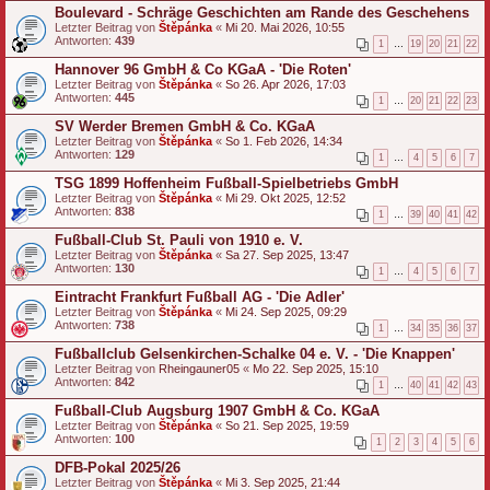
Boulevard - Schräge Geschichten am Rande des Geschehens
Letzter Beitrag von
Štěpánka
«
Mi 20. Mai 2026, 10:55
Antworten:
439
1
…
19
20
21
22
Hannover 96 GmbH & Co KGaA - 'Die Roten'
Letzter Beitrag von
Štěpánka
«
So 26. Apr 2026, 17:03
Antworten:
445
1
…
20
21
22
23
SV Werder Bremen GmbH & Co. KGaA
Letzter Beitrag von
Štěpánka
«
So 1. Feb 2026, 14:34
Antworten:
129
1
…
4
5
6
7
TSG 1899 Hoffenheim Fußball-Spielbetriebs GmbH
Letzter Beitrag von
Štěpánka
«
Mi 29. Okt 2025, 12:52
Antworten:
838
1
…
39
40
41
42
Fußball-Club St. Pauli von 1910 e. V.
Letzter Beitrag von
Štěpánka
«
Sa 27. Sep 2025, 13:47
Antworten:
130
1
…
4
5
6
7
Eintracht Frankfurt Fußball AG - 'Die Adler'
Letzter Beitrag von
Štěpánka
«
Mi 24. Sep 2025, 09:29
Antworten:
738
1
…
34
35
36
37
Fußballclub Gelsenkirchen‑Schalke 04 e. V. - 'Die Knappen'
Letzter Beitrag von
Rheingauner05
«
Mo 22. Sep 2025, 15:10
Antworten:
842
1
…
40
41
42
43
Fußball-Club Augsburg 1907 GmbH & Co. KGaA
Letzter Beitrag von
Štěpánka
«
So 21. Sep 2025, 19:59
Antworten:
100
1
2
3
4
5
6
DFB-Pokal 2025/26
Letzter Beitrag von
Štěpánka
«
Mi 3. Sep 2025, 21:44