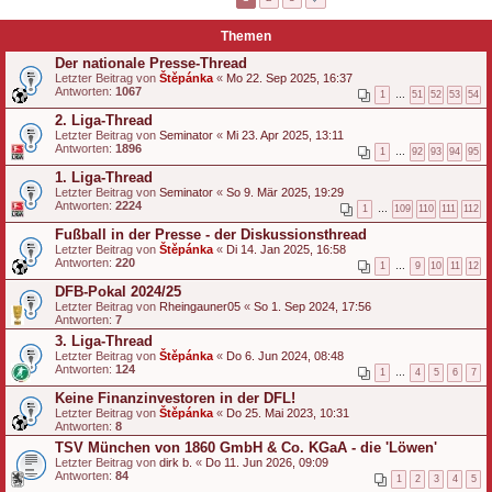
Themen
Der nationale Presse-Thread
Letzter Beitrag von
Štěpánka
«
Mo 22. Sep 2025, 16:37
Antworten:
1067
1
…
51
52
53
54
2. Liga-Thread
Letzter Beitrag von
Seminator
«
Mi 23. Apr 2025, 13:11
Antworten:
1896
1
…
92
93
94
95
1. Liga-Thread
Letzter Beitrag von
Seminator
«
So 9. Mär 2025, 19:29
Antworten:
2224
1
…
109
110
111
112
Fußball in der Presse - der Diskussionsthread
Letzter Beitrag von
Štěpánka
«
Di 14. Jan 2025, 16:58
Antworten:
220
1
…
9
10
11
12
DFB-Pokal 2024/25
Letzter Beitrag von
Rheingauner05
«
So 1. Sep 2024, 17:56
Antworten:
7
3. Liga-Thread
Letzter Beitrag von
Štěpánka
«
Do 6. Jun 2024, 08:48
Antworten:
124
1
…
4
5
6
7
Keine Finanzinvestoren in der DFL!
Letzter Beitrag von
Štěpánka
«
Do 25. Mai 2023, 10:31
Antworten:
8
TSV München von 1860 GmbH & Co. KGaA - die 'Löwen'
Letzter Beitrag von
dirk b.
«
Do 11. Jun 2026, 09:09
Antworten:
84
1
2
3
4
5