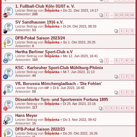
1. Fußball-Club Köln 01/07 e. V.
Letzter Beitrag von
Štěpánka
«
Do 21. Dez 2023, 14:17
Antworten:
268
1
…
11
12
13
14
SV Sandhausen 1916 e.V.
Letzter Beitrag von
Štěpánka
«
Di 24. Okt 2023, 08:33
Antworten:
53
1
2
3
DFB-Pokal Saison 2023/24
Letzter Beitrag von
Štěpánka
«
So 1. Okt 2023, 20:25
Antworten:
6
Hertha Berliner Sport-Club e.V
Letzter Beitrag von
Štěpánka
«
Mo 12. Jun 2023, 16:41
Antworten:
164
1
…
6
7
8
9
KSC - Karlsruher Sport-Club Mühlburg-Phönix
Letzter Beitrag von
Štěpánka
«
Mi 7. Jun 2023, 11:13
Antworten:
44
1
2
3
VfL Borussia Mönchengladbach - 'Die Fohlen'
Letzter Beitrag von
elli²
«
Di 6. Jun 2023, 16:45
Antworten:
59
1
2
3
Düsseldorfer Turn- und Sportverein Fortuna 1895
Letzter Beitrag von
Štěpánka
«
Di 25. Apr 2023, 23:16
Antworten:
117
1
2
3
4
5
6
Hans Meyer
Letzter Beitrag von
Štěpánka
«
Do 3. Nov 2022, 09:42
Antworten:
15
DFB-Pokal Saison 2022/23
Letzter Beitrag von
Štěpánka
«
Do 20. Okt 2022, 16:26
Antworten:
11