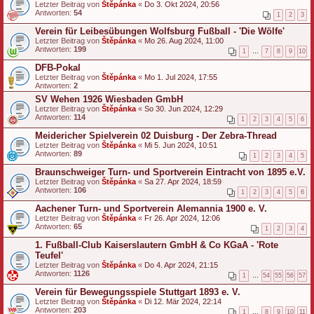
Letzter Beitrag von
Štěpánka
«
Do 3. Okt 2024, 20:56
Antworten:
54
1
2
3
Verein für Leibesübungen Wolfsburg Fußball - 'Die Wölfe'
Letzter Beitrag von
Štěpánka
«
Mo 26. Aug 2024, 11:00
Antworten:
199
1
…
7
8
9
10
DFB-Pokal
Letzter Beitrag von
Štěpánka
«
Mo 1. Jul 2024, 17:55
Antworten:
2
SV Wehen 1926 Wiesbaden GmbH
Letzter Beitrag von
Štěpánka
«
So 30. Jun 2024, 12:29
Antworten:
114
1
2
3
4
5
6
Meidericher Spielverein 02 Duisburg - Der Zebra-Thread
Letzter Beitrag von
Štěpánka
«
Mi 5. Jun 2024, 10:51
Antworten:
89
1
2
3
4
5
Braunschweiger Turn- und Sportverein Eintracht von 1895 e.V.
Letzter Beitrag von
Štěpánka
«
Sa 27. Apr 2024, 18:59
Antworten:
106
1
2
3
4
5
6
Aachener Turn- und Sportverein Alemannia 1900 e. V.
Letzter Beitrag von
Štěpánka
«
Fr 26. Apr 2024, 12:06
Antworten:
65
1
2
3
4
1. Fußball-Club Kaiserslautern GmbH & Co KGaA - 'Rote
Teufel'
Letzter Beitrag von
Štěpánka
«
Do 4. Apr 2024, 21:15
Antworten:
1126
1
…
54
55
56
57
Verein für Bewegungsspiele Stuttgart 1893 e. V.
Letzter Beitrag von
Štěpánka
«
Di 12. Mär 2024, 22:14
Antworten:
203
1
…
8
9
10
11