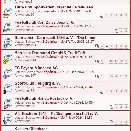
Antworten:
2
Turn- und Sportverein Bayer 04 Leverkusen
Letzter Beitrag von
Seminator
«
Mo 1. Sep 2025, 14:18
Antworten:
90
1
2
3
4
5
Fußballclub Carl Zeiss Jena e. V.
Letzter Beitrag von
Štěpánka
«
Mo 28. Jul 2025, 17:35
Antworten:
28
1
2
Sportverein Darmstadt 1898 e. V. - 'Die Lilien'
Letzter Beitrag von
Štěpánka
«
Mo 17. Feb 2025, 18:27
Antworten:
193
1
…
7
8
9
10
Borussia Dortmund GmbH & Co. KGaA
Letzter Beitrag von
Štěpánka
«
Mi 22. Jan 2025, 11:18
Antworten:
376
1
…
16
17
18
19
FC Bayern München AG
Letzter Beitrag von
Štěpánka
«
Do 12. Dez 2024, 19:25
Antworten:
547
1
…
25
26
27
28
Sport-Club Freiburg e. V.
Letzter Beitrag von
Štěpánka
«
Di 26. Nov 2024, 22:44
Antworten:
84
1
2
3
4
5
Fußballclub Hansa Rostock e. V.
Letzter Beitrag von
Štěpánka
«
Di 19. Nov 2024, 17:05
Antworten:
57
1
2
3
VfL Bochum 1848 – Fußballgemeinschaft e. V.
Letzter Beitrag von
Štěpánka
«
Mo 4. Nov 2024, 13:59
Antworten:
53
1
2
3
Kickers Offenbach