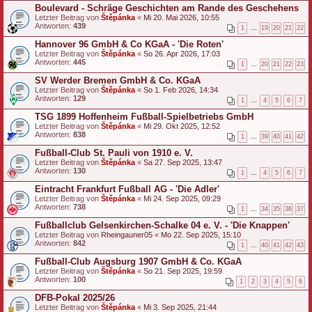
Boulevard - Schräge Geschichten am Rande des Geschehens
Letzter Beitrag von
Štěpánka
«
Mi 20. Mai 2026, 10:55
Antworten:
439
1
…
19
20
21
22
Hannover 96 GmbH & Co KGaA - 'Die Roten'
Letzter Beitrag von
Štěpánka
«
So 26. Apr 2026, 17:03
Antworten:
445
1
…
20
21
22
23
SV Werder Bremen GmbH & Co. KGaA
Letzter Beitrag von
Štěpánka
«
So 1. Feb 2026, 14:34
Antworten:
129
1
…
4
5
6
7
TSG 1899 Hoffenheim Fußball-Spielbetriebs GmbH
Letzter Beitrag von
Štěpánka
«
Mi 29. Okt 2025, 12:52
Antworten:
838
1
…
39
40
41
42
Fußball-Club St. Pauli von 1910 e. V.
Letzter Beitrag von
Štěpánka
«
Sa 27. Sep 2025, 13:47
Antworten:
130
1
…
4
5
6
7
Eintracht Frankfurt Fußball AG - 'Die Adler'
Letzter Beitrag von
Štěpánka
«
Mi 24. Sep 2025, 09:29
Antworten:
738
1
…
34
35
36
37
Fußballclub Gelsenkirchen‑Schalke 04 e. V. - 'Die Knappen'
Letzter Beitrag von
Rheingauner05
«
Mo 22. Sep 2025, 15:10
Antworten:
842
1
…
40
41
42
43
Fußball-Club Augsburg 1907 GmbH & Co. KGaA
Letzter Beitrag von
Štěpánka
«
So 21. Sep 2025, 19:59
Antworten:
100
1
2
3
4
5
6
DFB-Pokal 2025/26
Letzter Beitrag von
Štěpánka
«
Mi 3. Sep 2025, 21:44