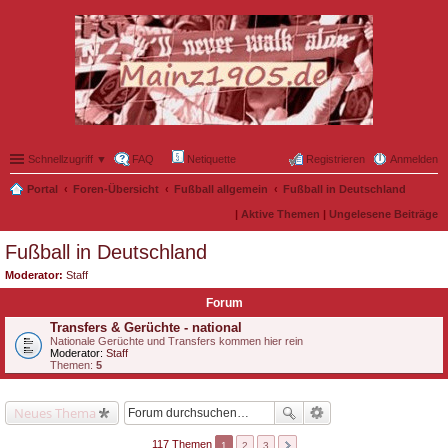
Schnellzugriff ▼
FAQ
Netiquette
Registrieren
Anmelden
Portal
Foren-Übersicht
Fußball allgemein
Fußball in Deutschland
|
Aktive Themen
|
Ungelesene Beiträge
Fußball in Deutschland
Moderator:
Staff
Forum
Transfers & Gerüchte - national
Nationale Gerüchte und Transfers kommen hier rein
Moderator:
Staff
Themen:
5
Neues Thema
117 Themen
1
2
3