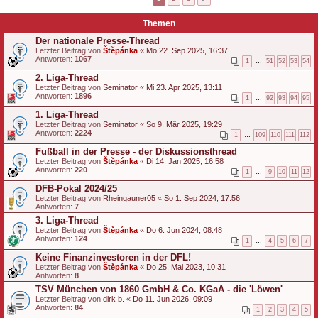
Themen
Der nationale Presse-Thread
Letzter Beitrag von
Štěpánka
«
Mo 22. Sep 2025, 16:37
Antworten:
1067
1
…
51
52
53
54
2. Liga-Thread
Letzter Beitrag von
Seminator
«
Mi 23. Apr 2025, 13:11
Antworten:
1896
1
…
92
93
94
95
1. Liga-Thread
Letzter Beitrag von
Seminator
«
So 9. Mär 2025, 19:29
Antworten:
2224
1
…
109
110
111
112
Fußball in der Presse - der Diskussionsthread
Letzter Beitrag von
Štěpánka
«
Di 14. Jan 2025, 16:58
Antworten:
220
1
…
9
10
11
12
DFB-Pokal 2024/25
Letzter Beitrag von
Rheingauner05
«
So 1. Sep 2024, 17:56
Antworten:
7
3. Liga-Thread
Letzter Beitrag von
Štěpánka
«
Do 6. Jun 2024, 08:48
Antworten:
124
1
…
4
5
6
7
Keine Finanzinvestoren in der DFL!
Letzter Beitrag von
Štěpánka
«
Do 25. Mai 2023, 10:31
Antworten:
8
TSV München von 1860 GmbH & Co. KGaA - die 'Löwen'
Letzter Beitrag von
dirk b.
«
Do 11. Jun 2026, 09:09
Antworten:
84
1
2
3
4
5