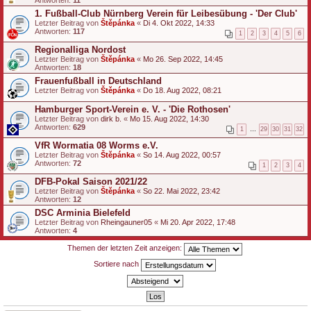
1. Fußball-Club Nürnberg Verein für Leibesübung - 'Der Club'
Letzter Beitrag von
Štěpánka
«
Di 4. Okt 2022, 14:33
Antworten:
117
1
2
3
4
5
6
Regionalliga Nordost
Letzter Beitrag von
Štěpánka
«
Mo 26. Sep 2022, 14:45
Antworten:
18
Frauenfußball in Deutschland
Letzter Beitrag von
Štěpánka
«
Do 18. Aug 2022, 08:21
Hamburger Sport-Verein e. V. - 'Die Rothosen'
Letzter Beitrag von
dirk b.
«
Mo 15. Aug 2022, 14:30
Antworten:
629
1
…
29
30
31
32
VfR Wormatia 08 Worms e.V.
Letzter Beitrag von
Štěpánka
«
So 14. Aug 2022, 00:57
Antworten:
72
1
2
3
4
DFB-Pokal Saison 2021/22
Letzter Beitrag von
Štěpánka
«
So 22. Mai 2022, 23:42
Antworten:
12
DSC Arminia Bielefeld
Letzter Beitrag von
Rheingauner05
«
Mi 20. Apr 2022, 17:48
Antworten:
4
Themen der letzten Zeit anzeigen:
Sortiere nach