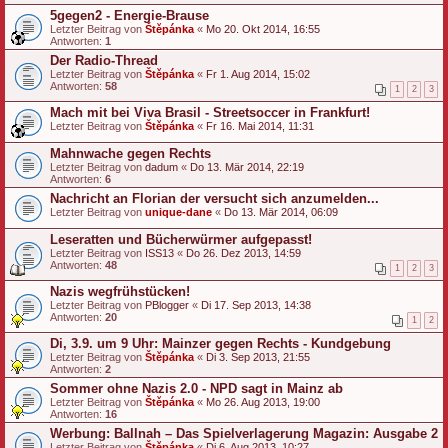
5gegen2 - Energie-Brause
Letzter Beitrag von
Štěpánka
«
Mo 20. Okt 2014, 16:55
Antworten:
1
Der Radio-Thread
Letzter Beitrag von
Štěpánka
«
Fr 1. Aug 2014, 15:02
Antworten:
58
1
2
3
Mach mit bei Viva Brasil - Streetsoccer in Frankfurt!
Letzter Beitrag von
Štěpánka
«
Fr 16. Mai 2014, 11:31
Mahnwache gegen Rechts
Letzter Beitrag von
dadum
«
Do 13. Mär 2014, 22:19
Antworten:
6
Nachricht an Florian der versucht sich anzumelden...
Letzter Beitrag von
unique-dane
«
Do 13. Mär 2014, 06:09
Leseratten und Bücherwürmer aufgepasst!
Letzter Beitrag von
ISS13
«
Do 26. Dez 2013, 14:59
Antworten:
48
1
2
3
Nazis wegfrühstücken!
Letzter Beitrag von
PBlogger
«
Di 17. Sep 2013, 14:38
Antworten:
20
1
2
Di, 3.9. um 9 Uhr: Mainzer gegen Rechts - Kundgebung
Letzter Beitrag von
Štěpánka
«
Di 3. Sep 2013, 21:55
Antworten:
2
Sommer ohne Nazis 2.0 - NPD sagt in Mainz ab
Letzter Beitrag von
Štěpánka
«
Mo 26. Aug 2013, 19:00
Antworten:
16
Werbung: Ballnah – Das Spielverlagerung Magazin: Ausgabe 2
Letzter Beitrag von
Štěpánka
«
Di 6. Aug 2013, 10:27