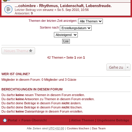
...cohimbre - Rhythmus, Leidenschaft, Lebensfreude.
Letzter Beitrag von
struunz
«
So 5. Sep 2010, 10:56
Antworten:
9
Themen der letzten Zeit anzeigen:
Sortiere nach
Neues Thema
42 Themen • Seite
1
von
1
Gehe zu
WER IST ONLINE?
Mitglieder in diesem Forum: 0 Mitglieder und 3 Gäste
BERECHTIGUNGEN IN DIESEM FORUM
Du darfst
keine
neuen Themen in diesem Forum erstellen.
Du darfst
keine
Antworten zu Themen in diesem Forum erstellen.
Du darfst deine Beiträge in diesem Forum
nicht
ändern.
Du darfst deine Beiträge in diesem Forum
nicht
löschen.
Du darfst
keine
Dateianhänge in diesem Forum erstellen.
Portal
Foren-Übersicht
|
Aktive Themen
|
Ungelesene Beiträge
Alle Zeiten sind
UTC+02:00
|
Cookies löschen
|
Das Team