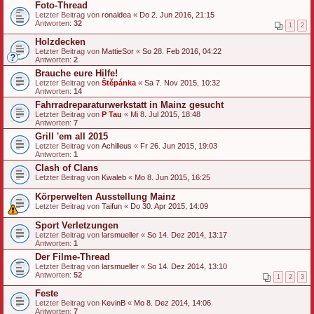
Foto-Thread
Letzter Beitrag von
ronaldea
«
Do 2. Jun 2016, 21:15
Antworten:
32
1
2
Holzdecken
Letzter Beitrag von
MattieSor
«
So 28. Feb 2016, 04:22
Antworten:
2
Brauche eure Hilfe!
Letzter Beitrag von
Štěpánka
«
Sa 7. Nov 2015, 10:32
Antworten:
14
Fahrradreparaturwerkstatt in Mainz gesucht
Letzter Beitrag von
P Tau
«
Mi 8. Jul 2015, 18:48
Antworten:
7
Grill 'em all 2015
Letzter Beitrag von
Achilleus
«
Fr 26. Jun 2015, 19:03
Antworten:
1
Clash of Clans
Letzter Beitrag von
Kwaleb
«
Mo 8. Jun 2015, 16:25
Körperwelten Ausstellung Mainz
Letzter Beitrag von
Taifun
«
Do 30. Apr 2015, 14:09
Sport Verletzungen
Letzter Beitrag von
larsmueller
«
So 14. Dez 2014, 13:17
Antworten:
1
Der Filme-Thread
Letzter Beitrag von
larsmueller
«
So 14. Dez 2014, 13:10
Antworten:
52
1
2
3
Feste
Letzter Beitrag von
KevinB
«
Mo 8. Dez 2014, 14:06
Antworten:
7