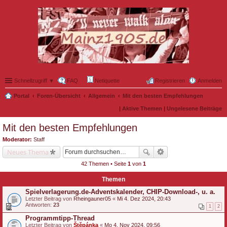
Schnellzugriff ▼
FAQ
Netiquette
Registrieren
Anmelden
Portal
Foren-Übersicht
Allgemein
Mit den besten Empfehlungen
|
Aktive Themen
|
Ungelesene Beiträge
Mit den besten Empfehlungen
Moderator:
Staff
Neues Thema
42 Themen • Seite
1
von
1
Themen
Spielverlagerung.de-Adventskalender, CHIP-Download-, u. a.
Letzter Beitrag von
Rheingauner05
«
Mi 4. Dez 2024, 20:43
Antworten:
23
1
2
Programmtipp-Thread
Letzter Beitrag von
Štěpánka
«
Mo 4. Nov 2024, 09:56