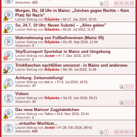
Antworten:
253
1
…
10
11
12
13
Morgen, Do, 18 Uhr in Mainz: „Zeichen gegen Rechts – Kein
Platz für Nazis“
Letzter Beitrag von
Štěpánka
«
Mi 17. Jan 2024, 15:41
So, 24.7. 19 Uhr: Neven Subotić – „Alles geben”
Letzter Beitrag von
Štěpánka
«
Mi 20. Jul 2022, 11:47
Wahrnehmung von Fußballvereinen (Mainz 05)
Letzter Beitrag von
Štěpánka
«
Do 26. Sep 2019, 11:04
Antworten:
3
Sky/Eurosport Sportsbar in Mainz und Umgebung
Letzter Beitrag von
Jockel
«
Fr 7. Dez 2018, 10:57
Antworten:
2
Trinkflaschen nachfüllen umsonst - in Mainz und anderswo
Letzter Beitrag von
Štěpánka
«
Mo 30. Jul 2018, 11:46
Achtung: Zeitumstellung!
Letzter Beitrag von
dirk b.
«
Fr 6. Jul 2018, 16:51
Antworten:
37
1
2
Videos
Letzter Beitrag von
Štěpánka
«
Sa 23. Jun 2018, 09:21
Antworten:
31
1
2
Das neue Mainzer Zugplakettchen
Letzter Beitrag von
Taifun
«
Di 8. Nov 2016, 23:41
Antworten:
2
...virtueller Wurlitzer...
Letzter Beitrag von
Jockel
«
Fr 28. Okt 2016, 08:42
Antworten:
606
1
…
28
29
30
31