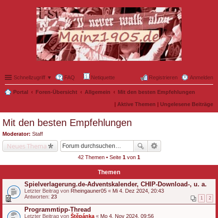
Schnellzugriff ▼
FAQ
Netiquette
Registrieren
Anmelden
Portal
Foren-Übersicht
Allgemein
Mit den besten Empfehlungen
|
Aktive Themen
|
Ungelesene Beiträge
Mit den besten Empfehlungen
Moderator:
Staff
Neues Thema
42 Themen • Seite
1
von
1
Themen
Spielverlagerung.de-Adventskalender, CHIP-Download-, u. a.
Letzter Beitrag von
Rheingauner05
«
Mi 4. Dez 2024, 20:43
Antworten:
23
1
2
Programmtipp-Thread
Letzter Beitrag von
Štěpánka
«
Mo 4. Nov 2024, 09:56