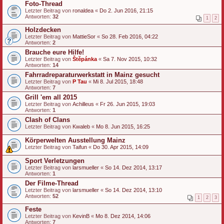
Foto-Thread
Letzter Beitrag von
ronaldea
«
Do 2. Jun 2016, 21:15
Antworten:
32
1
2
Holzdecken
Letzter Beitrag von
MattieSor
«
So 28. Feb 2016, 04:22
Antworten:
2
Brauche eure Hilfe!
Letzter Beitrag von
Štěpánka
«
Sa 7. Nov 2015, 10:32
Antworten:
14
Fahrradreparaturwerkstatt in Mainz gesucht
Letzter Beitrag von
P Tau
«
Mi 8. Jul 2015, 18:48
Antworten:
7
Grill 'em all 2015
Letzter Beitrag von
Achilleus
«
Fr 26. Jun 2015, 19:03
Antworten:
1
Clash of Clans
Letzter Beitrag von
Kwaleb
«
Mo 8. Jun 2015, 16:25
Körperwelten Ausstellung Mainz
Letzter Beitrag von
Taifun
«
Do 30. Apr 2015, 14:09
Sport Verletzungen
Letzter Beitrag von
larsmueller
«
So 14. Dez 2014, 13:17
Antworten:
1
Der Filme-Thread
Letzter Beitrag von
larsmueller
«
So 14. Dez 2014, 13:10
Antworten:
52
1
2
3
Feste
Letzter Beitrag von
KevinB
«
Mo 8. Dez 2014, 14:06
Antworten:
7