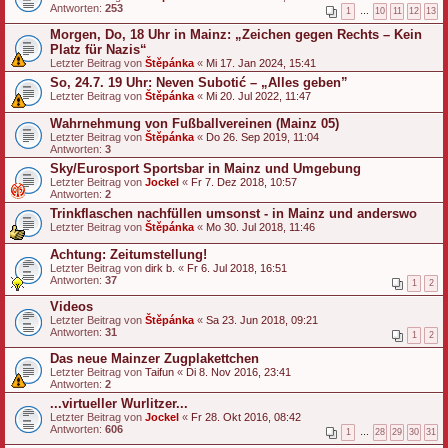
Antworten:
253
1
…
10
11
12
13
Morgen, Do, 18 Uhr in Mainz: „Zeichen gegen Rechts – Kein
Platz für Nazis“
Letzter Beitrag von
Štěpánka
«
Mi 17. Jan 2024, 15:41
So, 24.7. 19 Uhr: Neven Subotić – „Alles geben”
Letzter Beitrag von
Štěpánka
«
Mi 20. Jul 2022, 11:47
Wahrnehmung von Fußballvereinen (Mainz 05)
Letzter Beitrag von
Štěpánka
«
Do 26. Sep 2019, 11:04
Antworten:
3
Sky/Eurosport Sportsbar in Mainz und Umgebung
Letzter Beitrag von
Jockel
«
Fr 7. Dez 2018, 10:57
Antworten:
2
Trinkflaschen nachfüllen umsonst - in Mainz und anderswo
Letzter Beitrag von
Štěpánka
«
Mo 30. Jul 2018, 11:46
Achtung: Zeitumstellung!
Letzter Beitrag von
dirk b.
«
Fr 6. Jul 2018, 16:51
Antworten:
37
1
2
Videos
Letzter Beitrag von
Štěpánka
«
Sa 23. Jun 2018, 09:21
Antworten:
31
1
2
Das neue Mainzer Zugplakettchen
Letzter Beitrag von
Taifun
«
Di 8. Nov 2016, 23:41
Antworten:
2
...virtueller Wurlitzer...
Letzter Beitrag von
Jockel
«
Fr 28. Okt 2016, 08:42
Antworten:
606
1
…
28
29
30
31