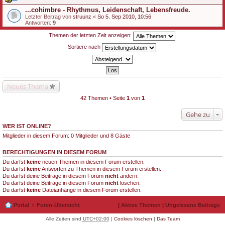
...cohimbre - Rhythmus, Leidenschaft, Lebensfreude.
Letzter Beitrag von
struunz
«
So 5. Sep 2010, 10:56
Antworten:
9
Themen der letzten Zeit anzeigen:
Sortiere nach
Neues Thema
42 Themen • Seite
1
von
1
Gehe zu
WER IST ONLINE?
Mitglieder in diesem Forum: 0 Mitglieder und 8 Gäste
BERECHTIGUNGEN IN DIESEM FORUM
Du darfst
keine
neuen Themen in diesem Forum erstellen.
Du darfst
keine
Antworten zu Themen in diesem Forum erstellen.
Du darfst deine Beiträge in diesem Forum
nicht
ändern.
Du darfst deine Beiträge in diesem Forum
nicht
löschen.
Du darfst
keine
Dateianhänge in diesem Forum erstellen.
Portal
Foren-Übersicht
|
Aktive Themen
|
Ungelesene Beiträge
Alle Zeiten sind
UTC+02:00
|
Cookies löschen
|
Das Team