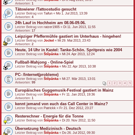
Antworten:
1
Tätowierer /Tattoostudio gesucht
Letzter Beitrag von
Taifun
«
Mo 1. Jul 2013, 13:39
Antworten:
4
24h Lauf in Hochheim am 08.06-09.06.
Letzter Beitrag von
ratzer1905
«
Di 11. Jun 2013, 11:55
Antworten:
17
Leipziger Pfeffermühle gastiert im Unterhaus - hingehen!
Letzter Beitrag von
Jockel
«
Mi 29. Mai 2013, 23:43
Antworten:
2
Heute, 14 Uhr in Kastel: Tanke-Schön. Spritpreis wie 2004
Letzter Beitrag von
Štěpánka
«
Mi 24. Apr 2013, 12:24
Fußball-Mahjong - Online-Spiel
Letzter Beitrag von
Štěpánka
«
Mo 22. Apr 2013, 10:38
PC- /Internet(probleme)
Letzter Beitrag von
Štěpánka
«
Mi 27. Mär 2013, 13:01
Antworten:
99
1
2
3
4
5
Europäisches Guggemusik-Festival gastiert in Mainz
Letzter Beitrag von
Štěpánka
«
Fr 11. Jan 2013, 19:36
Antworten:
1
kennt jemand von euch das Call Center in Mainz?
Letzter Beitrag von
Patrickk
«
Fr 21. Dez 2012, 23:27
Resterechner - Energie für die Tonne
Letzter Beitrag von
Štěpánka
«
Di 20. Nov 2012, 11:50
Übersetzung Medizinisch - Deutsch
Letzter Beitrag von
Štěpánka
«
Do 26. Jul 2012, 09:30