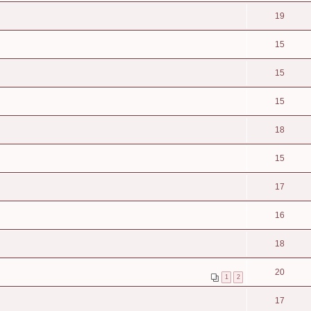
19
15
15
15
18
15
17
16
18
20
1
2
17