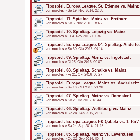
Tippspiel. Europa League. St. Etienne vs. Mainz
von
noodles
» Sa 19. Nov 2016, 22:38
Tippspiel. 11. Spieltag. Mainz vs. Freiburg
von
noodles
» So 6. Nov 2016, 18:45
Tippspiel. 10. Spieltag. Leipzig vs. Mainz
von
noodles
» Fr 4. Nov 2016, 07:36
Tippspiel. Europa League. 04. Spieltag. Anderle
von
noodles
» So 30. Okt 2016, 00:16
Tippspiel. 09. Spieltag. Mainz vs. Ingolstadt
von
noodles
» Di 25. Okt 2016, 00:07
Tippspiel. 08. Spieltag. Schalke vs. Mainz
von
noodles
» Fr 21. Okt 2016, 03:27
Tippspiel. Europa League. Mainz vs. Anderlecht
von
noodles
» So 16. Okt 2016, 23:28
Tippspiel. 07. Spieltag. Mainz vs. Darmstadt
von
noodles
» So 2. Okt 2016, 18:44
Tippspiel. 06. Spieltag. Wolfsburg vs. Mainz
von
noodles
» Do 29. Sep 2016, 21:30
Tippspiel. Europa League. FK Qəbələ vs. 1. FSV
von
noodles
» Sa 24. Sep 2016, 21:42
Tippspiel. 05. Spieltag. Mainz vs. Leverkusen
von
noodles
» Do 22. Sep 2016, 06:42