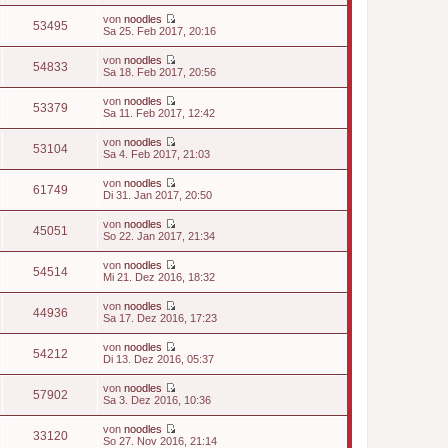
B
t
r
u
e
von
noodles
e
a
e
53495
i
N
Sa 25. Feb 2017, 20:16
r
g
s
t
e
B
t
r
u
e
von
noodles
e
a
e
54833
i
N
Sa 18. Feb 2017, 20:56
r
g
s
t
e
B
t
r
u
e
von
noodles
e
a
e
53379
i
N
Sa 11. Feb 2017, 12:42
r
g
s
t
e
B
t
r
u
e
von
noodles
e
a
e
53104
i
N
Sa 4. Feb 2017, 21:03
r
g
s
t
e
B
t
r
u
e
von
noodles
e
a
e
61749
i
N
Di 31. Jan 2017, 20:50
r
g
s
t
e
B
t
r
u
e
von
noodles
e
a
e
45051
i
N
So 22. Jan 2017, 21:34
r
g
s
t
e
B
t
r
u
e
von
noodles
e
a
e
54514
i
N
Mi 21. Dez 2016, 18:32
r
g
s
t
e
B
t
r
u
e
von
noodles
e
a
e
44936
i
N
Sa 17. Dez 2016, 17:23
r
g
s
t
e
B
t
r
u
e
von
noodles
e
a
e
54212
i
N
Di 13. Dez 2016, 05:37
r
g
s
t
e
B
t
r
u
e
von
noodles
e
a
e
57902
i
N
Sa 3. Dez 2016, 10:36
r
g
s
t
e
B
t
r
u
e
von
noodles
e
a
e
33120
i
N
So 27. Nov 2016, 21:14
r
g
s
t