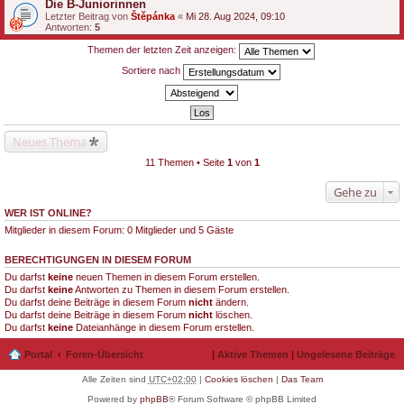
Die B-Juniorinnen
Letzter Beitrag von
Štěpánka
«
Mi 28. Aug 2024, 09:10
Antworten:
5
Themen der letzten Zeit anzeigen:
Sortiere nach
Neues Thema
11 Themen • Seite
1
von
1
Gehe zu
WER IST ONLINE?
Mitglieder in diesem Forum: 0 Mitglieder und 5 Gäste
BERECHTIGUNGEN IN DIESEM FORUM
Du darfst
keine
neuen Themen in diesem Forum erstellen.
Du darfst
keine
Antworten zu Themen in diesem Forum erstellen.
Du darfst deine Beiträge in diesem Forum
nicht
ändern.
Du darfst deine Beiträge in diesem Forum
nicht
löschen.
Du darfst
keine
Dateianhänge in diesem Forum erstellen.
Portal
Foren-Übersicht
|
Aktive Themen
|
Ungelesene Beiträge
Alle Zeiten sind
UTC+02:00
|
Cookies löschen
|
Das Team
Powered by
phpBB
® Forum Software © phpBB Limited