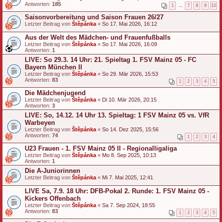
Antworten:
185
1
…
7
8
9
10
Saisonvorbereitung und Saison Frauen 26/27
Letzter Beitrag von
Štěpánka
«
So 17. Mai 2026, 16:12
Aus der Welt des Mädchen- und Frauenfußballs
Letzter Beitrag von
Štěpánka
«
So 17. Mai 2026, 16:09
Antworten:
1
LIVE: So 29.3. 14 Uhr: 21. Spieltag 1. FSV Mainz 05 - FC
Bayern München II
Letzter Beitrag von
Štěpánka
«
So 29. Mär 2026, 15:53
Antworten:
83
1
2
3
4
5
Die Mädchenjugend
Letzter Beitrag von
Štěpánka
«
Di 10. Mär 2026, 20:15
Antworten:
3
LIVE: So, 14.12. 14 Uhr 13. Spieltag: 1 FSV Mainz 05 vs. VfR
Warbeyen
Letzter Beitrag von
Štěpánka
«
So 14. Dez 2025, 15:56
Antworten:
74
1
2
3
4
U23 Frauen - 1. FSV Mainz 05 II - Regionalligaliga
Letzter Beitrag von
Štěpánka
«
Mo 8. Sep 2025, 10:13
Antworten:
1
Die A-Juniorinnen
Letzter Beitrag von
Štěpánka
«
Mi 7. Mai 2025, 12:41
LIVE Sa, 7.9. 18 Uhr: DFB-Pokal 2. Runde: 1. FSV Mainz 05 -
Kickers Offenbach
Letzter Beitrag von
Štěpánka
«
Sa 7. Sep 2024, 18:55
Antworten:
83
1
2
3
4
5