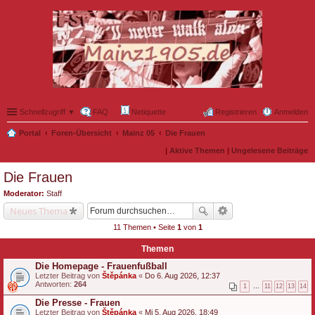
Schnellzugriff ▼
FAQ
Netiquette
Registrieren
Anmelden
Portal
Foren-Übersicht
Mainz 05
Die Frauen
|
Aktive Themen
|
Ungelesene Beiträge
Die Frauen
Moderator:
Staff
Neues Thema
11 Themen • Seite
1
von
1
Themen
Die Homepage - Frauenfußball
Letzter Beitrag von
Štěpánka
«
Do 6. Aug 2026, 12:37
Antworten:
264
1
…
11
12
13
14
Die Presse - Frauen
Letzter Beitrag von
Štěpánka
«
Mi 5. Aug 2026, 18:49