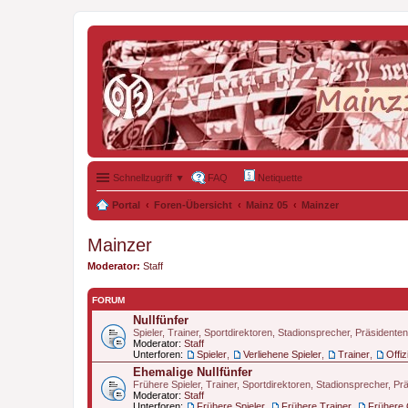
Schnellzugriff ▼
FAQ
Netiquette
Portal
Foren-Übersicht
Mainz 05
Mainzer
Mainzer
Moderator:
Staff
FORUM
Nullfünfer
Spieler, Trainer, Sportdirektoren, Stadionsprecher, Präsidente
Moderator:
Staff
Unterforen:
Spieler
,
Verliehene Spieler
,
Trainer
,
Offiz
Ehemalige Nullfünfer
Frühere Spieler, Trainer, Sportdirektoren, Stadionsprecher, P
Moderator:
Staff
Unterforen:
Frühere Spieler
,
Frühere Trainer
,
Frühere O