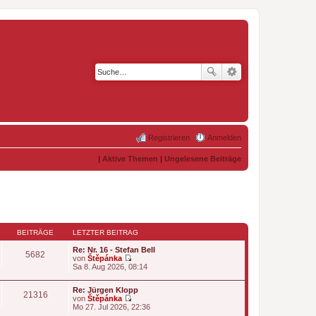
Registrieren
Anmelden
|
Aktive Themen
|
Ungelesene Beiträge
BEITRÄGE
LETZTER BEITRAG
Re: Nr. 16 - Stefan Bell
5682
von
Štěpánka
N
Sa 8. Aug 2026, 08:14
e
u
Re: Jürgen Klopp
e
21316
von
Štěpánka
s
N
Mo 27. Jul 2026, 22:36
t
e
e