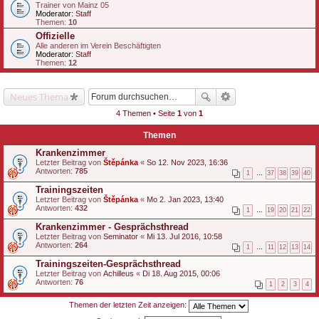
Trainer von Mainz 05
Moderator:
Staff
Themen:
10
Offizielle
Alle anderen im Verein Beschäftigten
Moderator:
Staff
Themen:
12
Neues Thema
4 Themen • Seite
1
von
1
Themen
Krankenzimmer
Letzter Beitrag von
Štěpánka
«
So 12. Nov 2023, 16:36
Antworten:
785
1
…
37
38
39
40
Trainingszeiten
Letzter Beitrag von
Štěpánka
«
Mo 2. Jan 2023, 13:40
Antworten:
432
1
…
19
20
21
22
Krankenzimmer - Gesprächsthread
Letzter Beitrag von
Seminator
«
Mi 13. Jul 2016, 10:58
Antworten:
264
1
…
11
12
13
14
Trainingszeiten-Gesprächsthread
Letzter Beitrag von
Achilleus
«
Di 18. Aug 2015, 00:06
Antworten:
76
1
2
3
4
Themen der letzten Zeit anzeigen: