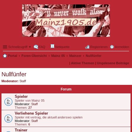
Schnellzugriff ▼
FAQ
Netiquette
Registrieren
Anmelden
Portal
Foren-Übersicht
Mainz 05
Mainzer
Nullfünfer
|
Aktive Themen
|
Ungelesene Beiträge
Nullfünfer
Moderator:
Staff
Forum
Spieler
Spieler von Mainz 05
Moderator:
Staff
Themen:
27
Verliehene Spieler
Spieler mit vertrag, die aktuell anderswo spielen
Moderator:
Staff
Themen:
6
Trainer