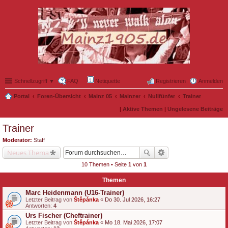
Schnellzugriff ▼
FAQ
Netiquette
Registrieren
Anmelden
Portal
Foren-Übersicht
Mainz 05
Mainzer
Nullfünfer
Trainer
|
Aktive Themen
|
Ungelesene Beiträge
Trainer
Moderator:
Staff
Neues Thema
10 Themen • Seite
1
von
1
Themen
Marc Heidenmann (U16-Trainer)
Letzter Beitrag von
Štěpánka
«
Do 30. Jul 2026, 16:27
Antworten:
4
Urs Fischer (Cheftrainer)
Letzter Beitrag von
Štěpánka
«
Mo 18. Mai 2026, 17:07