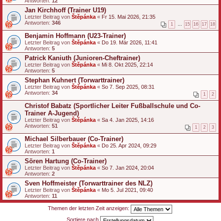
Antworten:
12
Jan Kirchhoff (Trainer U19)
Letzter Beitrag von
Štěpánka
«
Fr 15. Mai 2026, 21:35
Antworten:
346
1
…
15
16
17
18
Benjamin Hoffmann (U23-Trainer)
Letzter Beitrag von
Štěpánka
«
Do 19. Mär 2026, 11:41
Antworten:
5
Patrick Kaniuth (Junioren-Cheftrainer)
Letzter Beitrag von
Štěpánka
«
Mi 8. Okt 2025, 22:14
Antworten:
5
Stephan Kuhnert (Torwarttrainer)
Letzter Beitrag von
Štěpánka
«
So 7. Sep 2025, 08:31
Antworten:
34
1
2
Christof Babatz (Sportlicher Leiter Fußballschule und Co-
Trainer A-Jugend)
Letzter Beitrag von
Štěpánka
«
Sa 4. Jan 2025, 14:16
Antworten:
51
1
2
3
Michael Silberbauer (Co-Trainer)
Letzter Beitrag von
Štěpánka
«
Do 25. Apr 2024, 09:29
Antworten:
1
Sören Hartung (Co-Trainer)
Letzter Beitrag von
Štěpánka
«
So 7. Jan 2024, 20:04
Antworten:
2
Sven Hoffmeister (Torwarttrainer des NLZ)
Letzter Beitrag von
Štěpánka
«
Mo 5. Jul 2021, 09:40
Antworten:
11
Themen der letzten Zeit anzeigen:
Sortiere nach