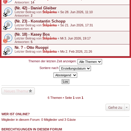
Antworten:
14
(Nr. 42) - Daniel Gleiber
Letzter Beitrag von
Štěpánka
«
So 28. Jun 2026, 11:10
Antworten:
2
(Nr. 23) - Konstantin Schopp
Letzter Beitrag von
Štěpánka
«
So 21. Jun 2026, 17:31
Antworten:
4
(Nr. 18) - Kasey Bos
Letzter Beitrag von
Štěpánka
«
Mi 3. Jun 2026, 19:17
Antworten:
5
Nr. ? - Otto Ruoppi
Letzter Beitrag von
Štěpánka
«
Mo 2. Feb 2026, 21:26
Themen der letzten Zeit anzeigen:
Sortiere nach
Neues Thema
6 Themen • Seite
1
von
1
Gehe zu
WER IST ONLINE?
Mitglieder in diesem Forum: 0 Mitglieder und 3 Gäste
BERECHTIGUNGEN IN DIESEM FORUM