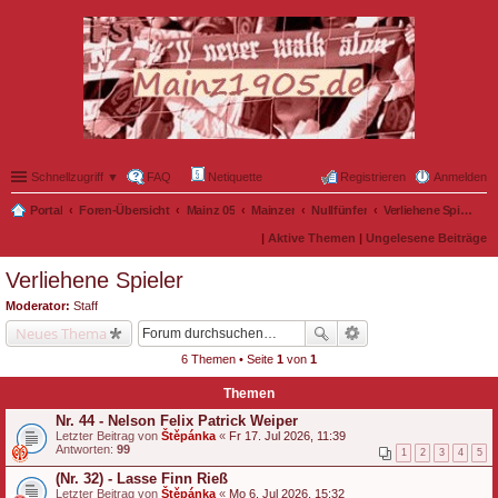
Schnellzugriff ▼
FAQ
Netiquette
Registrieren
Anmelden
Portal
Foren-Übersicht
Mainz 05
Mainzer
Nullfünfer
Verliehene Spieler
|
Aktive Themen
|
Ungelesene Beiträge
Verliehene Spieler
Moderator:
Staff
Neues Thema
6 Themen • Seite
1
von
1
Themen
Nr. 44 - Nelson Felix Patrick Weiper
Letzter Beitrag von
Štěpánka
«
Fr 17. Jul 2026, 11:39
Antworten:
99
1
2
3
4
5
(Nr. 32) - Lasse Finn Rieß
Letzter Beitrag von
Štěpánka
«
Mo 6. Jul 2026, 15:32