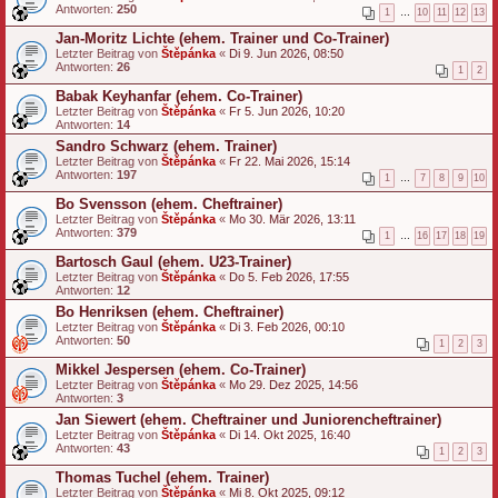
Antworten:
250
1
…
10
11
12
13
Jan-Moritz Lichte (ehem. Trainer und Co-Trainer)
Letzter Beitrag von
Štěpánka
«
Di 9. Jun 2026, 08:50
Antworten:
26
1
2
Babak Keyhanfar (ehem. Co-Trainer)
Letzter Beitrag von
Štěpánka
«
Fr 5. Jun 2026, 10:20
Antworten:
14
Sandro Schwarz (ehem. Trainer)
Letzter Beitrag von
Štěpánka
«
Fr 22. Mai 2026, 15:14
Antworten:
197
1
…
7
8
9
10
Bo Svensson (ehem. Cheftrainer)
Letzter Beitrag von
Štěpánka
«
Mo 30. Mär 2026, 13:11
Antworten:
379
1
…
16
17
18
19
Bartosch Gaul (ehem. U23-Trainer)
Letzter Beitrag von
Štěpánka
«
Do 5. Feb 2026, 17:55
Antworten:
12
Bo Henriksen (ehem. Cheftrainer)
Letzter Beitrag von
Štěpánka
«
Di 3. Feb 2026, 00:10
Antworten:
50
1
2
3
Mikkel Jespersen (ehem. Co-Trainer)
Letzter Beitrag von
Štěpánka
«
Mo 29. Dez 2025, 14:56
Antworten:
3
Jan Siewert (ehem. Cheftrainer und Juniorencheftrainer)
Letzter Beitrag von
Štěpánka
«
Di 14. Okt 2025, 16:40
Antworten:
43
1
2
3
Thomas Tuchel (ehem. Trainer)
Letzter Beitrag von
Štěpánka
«
Mi 8. Okt 2025, 09:12