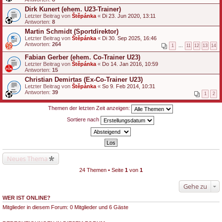
Dirk Kunert (ehem. U23-Trainer)
Letzter Beitrag von
Štěpánka
«
Di 23. Jun 2020, 13:11
Antworten:
8
Martin Schmidt (Sportdirektor)
Letzter Beitrag von
Štěpánka
«
Di 30. Sep 2025, 16:46
Antworten:
264
1
…
11
12
13
14
Fabian Gerber (ehem. Co-Trainer U23)
Letzter Beitrag von
Štěpánka
«
Do 14. Jan 2016, 10:59
Antworten:
15
Christian Demirtas (Ex-Co-Trainer U23)
Letzter Beitrag von
Štěpánka
«
So 9. Feb 2014, 10:31
Antworten:
39
1
2
Themen der letzten Zeit anzeigen:
Sortiere nach
Neues Thema
24 Themen • Seite
1
von
1
Gehe zu
WER IST ONLINE?
Mitglieder in diesem Forum: 0 Mitglieder und 6 Gäste