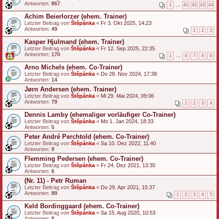
Antworten:
867
1
…
41
42
43
44
Achim Beierlorzer (ehem. Trainer)
Letzter Beitrag von
Štěpánka
«
Fr 3. Okt 2025, 14:23
Antworten:
49
1
2
3
Kasper Hjulmand (ehem. Trainer)
Letzter Beitrag von
Štěpánka
«
Fr 12. Sep 2025, 22:35
Antworten:
170
1
…
6
7
8
9
Arno Michels (ehem. Co-Trainer)
Letzter Beitrag von
Štěpánka
«
Do 28. Nov 2024, 17:38
Antworten:
14
Jørn Andersen (ehem. Trainer)
Letzter Beitrag von
Štěpánka
«
Mi 29. Mai 2024, 09:06
Antworten:
79
1
2
3
4
Dennis Lamby (ehemaliger vorläufiger Co-Trainer)
Letzter Beitrag von
Štěpánka
«
Mo 1. Jan 2024, 18:33
Antworten:
5
Peter André Perchtold (ehem. Co-Trainer)
Letzter Beitrag von
Štěpánka
«
Sa 10. Dez 2022, 11:40
Antworten:
9
Flemming Pedersen (ehem. Co-Trainer)
Letzter Beitrag von
Štěpánka
«
Fr 24. Dez 2021, 13:35
Antworten:
6
(Nr. 11) - Petr Ruman
Letzter Beitrag von
Štěpánka
«
Do 29. Apr 2021, 15:37
Antworten:
89
1
2
3
4
5
Keld Bordinggaard (ehem. Co-Trainer)
Letzter Beitrag von
Štěpánka
«
Sa 15. Aug 2020, 10:53
Antworten:
8