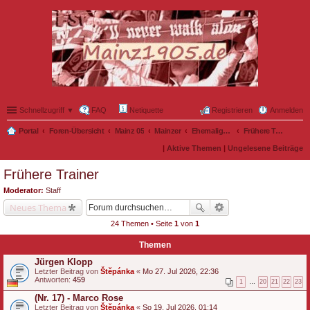
Schnellzugriff ▼
FAQ
Netiquette
Registrieren
Anmelden
Portal
Foren-Übersicht
Mainz 05
Mainzer
Ehemalige Nullfünfer
Frühere Trainer
|
Aktive Themen
|
Ungelesene Beiträge
Frühere Trainer
Moderator:
Staff
Neues Thema
24 Themen • Seite
1
von
1
Themen
Jürgen Klopp
Letzter Beitrag von
Štěpánka
«
Mo 27. Jul 2026, 22:36
Antworten:
459
1
…
20
21
22
23
(Nr. 17) - Marco Rose
Letzter Beitrag von
Štěpánka
«
So 19. Jul 2026, 01:14