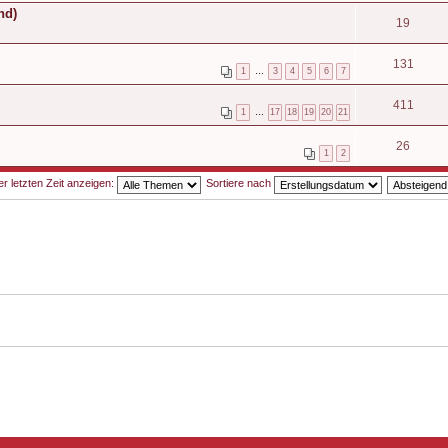
nd)
19
131
1
…
3
4
5
6
7
411
1
…
17
18
19
20
21
26
1
2
 letzten Zeit anzeigen:
Sortiere nach