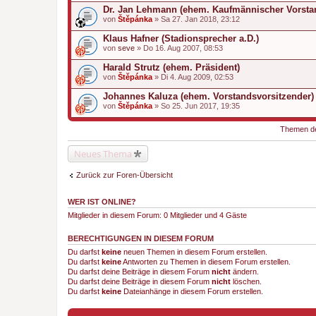
Dr. Jan Lehmann (ehem. Kaufmännischer Vorsta
von
Štěpánka
» Sa 27. Jan 2018, 23:12
Klaus Hafner (Stadionsprecher a.D.)
von
seve
» Do 16. Aug 2007, 08:53
Harald Strutz (ehem. Präsident)
von
Štěpánka
» Di 4. Aug 2009, 02:53
Johannes Kaluza (ehem. Vorstandsvorsitzender)
von
Štěpánka
» So 25. Jun 2017, 19:35
Themen der
Neues Thema
Zurück zur Foren-Übersicht
WER IST ONLINE?
Mitglieder in diesem Forum: 0 Mitglieder und 4 Gäste
BERECHTIGUNGEN IN DIESEM FORUM
Du darfst
keine
neuen Themen in diesem Forum erstellen.
Du darfst
keine
Antworten zu Themen in diesem Forum erstellen.
Du darfst deine Beiträge in diesem Forum
nicht
ändern.
Du darfst deine Beiträge in diesem Forum
nicht
löschen.
Du darfst
keine
Dateianhänge in diesem Forum erstellen.