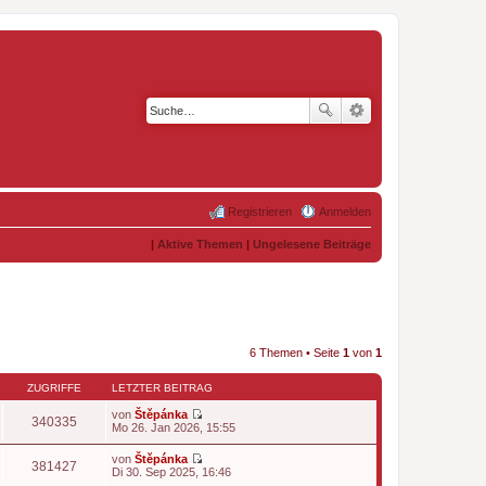
Registrieren
Anmelden
|
Aktive Themen
|
Ungelesene Beiträge
6 Themen • Seite
1
von
1
ZUGRIFFE
LETZTER BEITRAG
von
Štěpánka
340335
N
Mo 26. Jan 2026, 15:55
e
u
von
Štěpánka
e
381427
N
Di 30. Sep 2025, 16:46
s
e