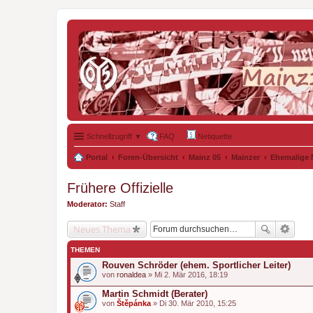
Schnellzugriff ▼
FAQ
Netiquette
Portal
Foren-Übersicht
Mainz 05
Mainzer
Ehemalige 
Frühere Offizielle
Moderator:
Staff
Neues Thema
THEMEN
Rouven Schröder (ehem. Sportlicher Leiter)
von
ronaldea
» Mi 2. Mär 2016, 18:19
Martin Schmidt (Berater)
von
Štěpánka
» Di 30. Mär 2010, 15:25