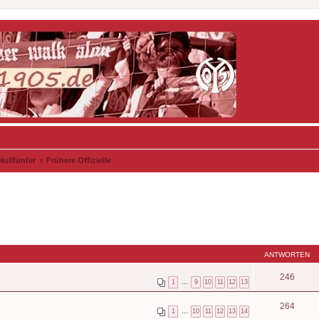
Nullfünfer
Frühere Offizielle
ANTWORTEN
246
1
…
9
10
11
12
13
264
1
…
10
11
12
13
14