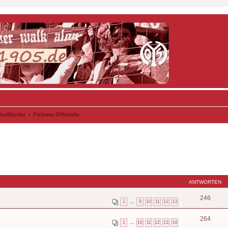
Nullfünfer
Frühere Offizielle
ANTWORTEN
246
1
…
9
10
11
12
13
264
1
…
10
11
12
13
14