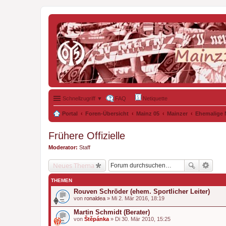
Schnellzugriff ▼
FAQ
Netiquette
Portal
Foren-Übersicht
Mainz 05
Mainzer
Ehemalige 
Frühere Offizielle
Moderator:
Staff
Neues Thema
THEMEN
Rouven Schröder (ehem. Sportlicher Leiter)
von
ronaldea
» Mi 2. Mär 2016, 18:19
Martin Schmidt (Berater)
von
Štěpánka
» Di 30. Mär 2010, 15:25