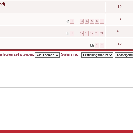
nd)
19
131
1
…
3
4
5
6
7
411
1
…
17
18
19
20
21
26
1
2
 letzten Zeit anzeigen:
Sortiere nach