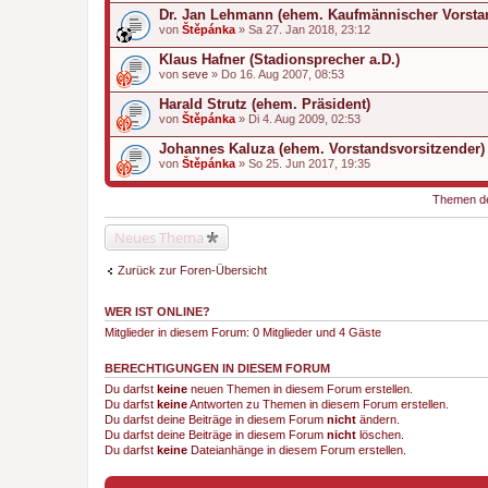
Dr. Jan Lehmann (ehem. Kaufmännischer Vorsta
von
Štěpánka
» Sa 27. Jan 2018, 23:12
Klaus Hafner (Stadionsprecher a.D.)
von
seve
» Do 16. Aug 2007, 08:53
Harald Strutz (ehem. Präsident)
von
Štěpánka
» Di 4. Aug 2009, 02:53
Johannes Kaluza (ehem. Vorstandsvorsitzender)
von
Štěpánka
» So 25. Jun 2017, 19:35
Themen der
Neues Thema
Zurück zur Foren-Übersicht
WER IST ONLINE?
Mitglieder in diesem Forum: 0 Mitglieder und 4 Gäste
BERECHTIGUNGEN IN DIESEM FORUM
Du darfst
keine
neuen Themen in diesem Forum erstellen.
Du darfst
keine
Antworten zu Themen in diesem Forum erstellen.
Du darfst deine Beiträge in diesem Forum
nicht
ändern.
Du darfst deine Beiträge in diesem Forum
nicht
löschen.
Du darfst
keine
Dateianhänge in diesem Forum erstellen.