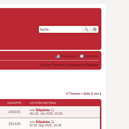
Registrieren
Anmelden
|
Aktive Themen
|
Ungelesene Beiträge
6 Themen • Seite
1
von
1
ZUGRIFFE
LETZTER BEITRAG
von
Štěpánka
340335
N
Mo 26. Jan 2026, 15:55
e
u
von
Štěpánka
e
381428
N
Di 30. Sep 2025, 16:46
s
e