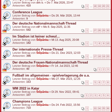
Letzter Beitrag von
dirk b.
«
Do 7. Mai 2026, 23:47
Antworten:
410
1
…
18
19
20
21
Conference League
Letzter Beitrag von
Štěpánka
«
Do 26. Mär 2026, 13:44
Antworten:
9
Der deutsche Nationalmannschaft-Thread
Letzter Beitrag von
elli²
«
Mo 8. Sep 2025, 11:35
Antworten:
592
1
…
27
28
29
30
Im Stadion ist keiner schwul...
Letzter Beitrag von
Štěpánka
«
Mi 13. Aug 2025, 20:08
Antworten:
182
1
…
7
8
9
10
Der internationale Presse-Thread
Letzter Beitrag von
Štěpánka
«
Do 21. Dez 2023, 12:03
Antworten:
396
1
…
17
18
19
20
Der deutsche Frauen-Nationalmannschaft-Thread
Letzter Beitrag von
Štěpánka
«
Fr 14. Jul 2023, 12:46
Antworten:
40
1
2
3
Fußball im allgemeinen - spielverlagerung.de u.a.
Letzter Beitrag von
Štěpánka
«
Mo 27. Mär 2023, 12:25
Antworten:
153
1
…
5
6
7
8
WM 2022 in Katar
Letzter Beitrag von
Štěpánka
«
Di 29. Nov 2022, 09:41
Antworten:
107
1
2
3
4
5
6
Champions League
Letzter Beitrag von
Štěpánka
«
Do 24. Feb 2022, 15:56
Antworten:
710
1
…
33
34
35
36