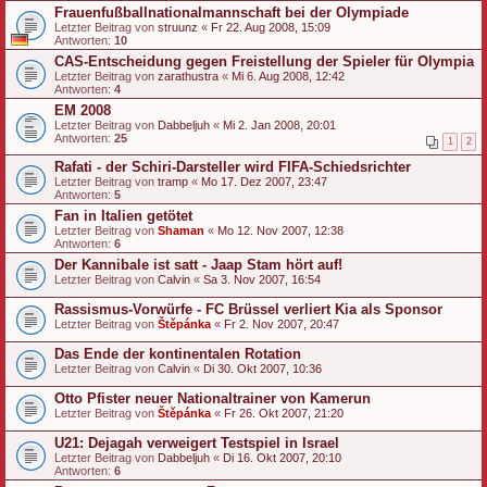
Frauenfußballnationalmannschaft bei der Olympiade
Letzter Beitrag von
struunz
«
Fr 22. Aug 2008, 15:09
Antworten:
10
CAS-Entscheidung gegen Freistellung der Spieler für Olympia
Letzter Beitrag von
zarathustra
«
Mi 6. Aug 2008, 12:42
Antworten:
4
EM 2008
Letzter Beitrag von
Dabbeljuh
«
Mi 2. Jan 2008, 20:01
Antworten:
25
1
2
Rafati - der Schiri-Darsteller wird FIFA-Schiedsrichter
Letzter Beitrag von
tramp
«
Mo 17. Dez 2007, 23:47
Antworten:
5
Fan in Italien getötet
Letzter Beitrag von
Shaman
«
Mo 12. Nov 2007, 12:38
Antworten:
6
Der Kannibale ist satt - Jaap Stam hört auf!
Letzter Beitrag von
Calvin
«
Sa 3. Nov 2007, 16:54
Rassismus-Vorwürfe - FC Brüssel verliert Kia als Sponsor
Letzter Beitrag von
Štěpánka
«
Fr 2. Nov 2007, 20:47
Das Ende der kontinentalen Rotation
Letzter Beitrag von
Calvin
«
Di 30. Okt 2007, 10:36
Otto Pfister neuer Nationaltrainer von Kamerun
Letzter Beitrag von
Štěpánka
«
Fr 26. Okt 2007, 21:20
U21: Dejagah verweigert Testspiel in Israel
Letzter Beitrag von
Dabbeljuh
«
Di 16. Okt 2007, 20:10
Antworten:
6