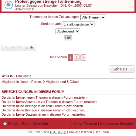
Protest gegen strenge Fantrennung
Letzter Beitrag von
Nicolche
«
Di 9. Okt 2007, 08:07
Antworten:
2
Themen der letzten Zeit anzeigen:
Sortiere nach
Neues Thema
62 Themen
1
2
Gehe zu
WER IST ONLINE?
Mitglieder in diesem Forum: 0 Mitglieder und 5 Gäste
BERECHTIGUNGEN IN DIESEM FORUM
Du darfst
keine
neuen Themen in diesem Forum erstellen.
Du darfst
keine
Antworten zu Themen in diesem Forum erstellen.
Du darfst deine Beiträge in diesem Forum
nicht
ändern.
Du darfst deine Beiträge in diesem Forum
nicht
löschen.
Du darfst
keine
Dateianhänge in diesem Forum erstellen.
Portal
Foren-Übersicht
|
Aktive Themen
|
Ungelesene Beiträge
Alle Zeiten sind
UTC+02:00
|
Cookies löschen
|
Das Team