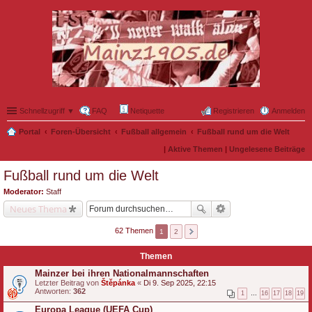
Schnellzugriff ▼
FAQ
Netiquette
Registrieren
Anmelden
Portal
Foren-Übersicht
Fußball allgemein
Fußball rund um die Welt
|
Aktive Themen
|
Ungelesene Beiträge
Fußball rund um die Welt
Moderator:
Staff
Neues Thema
62 Themen
1
2
Themen
Mainzer bei ihren Nationalmannschaften
Letzter Beitrag von
Štěpánka
«
Di 9. Sep 2025, 22:15
Antworten:
362
1
…
16
17
18
19
Europa League (UEFA Cup)