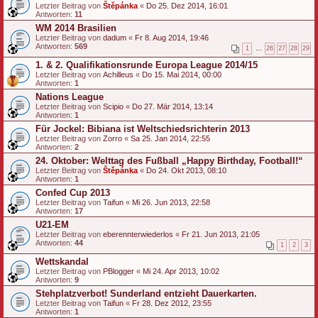
Letzter Beitrag von
Štěpánka
«
Do 25. Dez 2014, 16:01
Antworten:
11
WM 2014 Brasilien
Letzter Beitrag von
dadum
«
Fr 8. Aug 2014, 19:46
Antworten:
569
1
…
26
27
28
29
1. & 2. Qualifikationsrunde Europa League 2014/15
Letzter Beitrag von
Achilleus
«
Do 15. Mai 2014, 00:00
Antworten:
1
Nations League
Letzter Beitrag von
Scipio
«
Do 27. Mär 2014, 13:14
Antworten:
1
Für Jockel: Bibiana ist Weltschiedsrichterin 2013
Letzter Beitrag von
Zorro
«
Sa 25. Jan 2014, 22:55
Antworten:
2
24. Oktober: Welttag des Fußball „Happy Birthday, Football!“
Letzter Beitrag von
Štěpánka
«
Do 24. Okt 2013, 08:10
Antworten:
1
Confed Cup 2013
Letzter Beitrag von
Taifun
«
Mi 26. Jun 2013, 22:58
Antworten:
17
U21-EM
Letzter Beitrag von
eberennterwiederlos
«
Fr 21. Jun 2013, 21:05
Antworten:
44
1
2
3
Wettskandal
Letzter Beitrag von
PBlogger
«
Mi 24. Apr 2013, 10:02
Antworten:
9
Stehplatzverbot! Sunderland entzieht Dauerkarten.
Letzter Beitrag von
Taifun
«
Fr 28. Dez 2012, 23:55
Antworten:
1