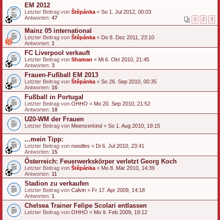
EM 2012
Letzter Beitrag von
Štěpánka
«
So 1. Jul 2012, 00:03
Antworten:
47
1
2
3
Mainz 05 international
Letzter Beitrag von
Štěpánka
«
Do 8. Dez 2011, 23:10
Antworten:
1
FC Liverpool verkauft
Letzter Beitrag von
Shaman
«
Mi 6. Okt 2010, 21:45
Antworten:
3
Frauen-Fußball EM 2013
Letzter Beitrag von
Štěpánka
«
So 26. Sep 2010, 00:35
Antworten:
16
Fußball in Portugal
Letzter Beitrag von
OHHO
«
Mo 20. Sep 2010, 21:52
Antworten:
18
U20-WM der Frauen
Letzter Beitrag von
Meenzerkind
«
So 1. Aug 2010, 19:15
...mein Tipp:
Letzter Beitrag von
noodles
«
Di 6. Jul 2010, 23:41
Antworten:
15
Österreich: Feuerwerkskörper verletzt Georg Koch
Letzter Beitrag von
Štěpánka
«
Mo 8. Mär 2010, 14:39
Antworten:
11
Stadion zu verkaufen
Letzter Beitrag von
Calvin
«
Fr 17. Apr 2009, 14:18
Antworten:
1
Chelsea Trainer Felipe Scolari entlassen
Letzter Beitrag von
OHHO
«
Mo 9. Feb 2009, 19:12