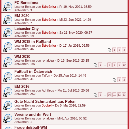
FC Barcelona
Letzter Beitrag von
Štěpánka
«
Fr 19. Nov 2021, 16:59
Antworten:
3
EM 2020
Letzter Beitrag von
Štěpánka
«
Mi 23. Jun 2021, 14:29
Antworten:
7
Leicester City
Letzter Beitrag von
Štěpánka
«
Sa 21. Nov 2020, 09:37
Antworten:
19
WM 2018 in Rußland
Letzter Beitrag von
Štěpánka
«
Di 17. Jul 2018, 09:58
Antworten:
46
1
2
3
WM 2010
Letzter Beitrag von
ronaldea
«
Di 13. Sep 2016, 23:15
Antworten:
197
1
…
7
8
9
10
Fußball in Österreich
Letzter Beitrag von
Taifun
«
Do 25. Aug 2016, 14:48
Antworten:
31
1
2
EM 2016
Letzter Beitrag von
Achilleus
«
Mo 11. Jul 2016, 20:56
Antworten:
252
1
…
10
11
12
13
Gute-Nacht-Schmankerl aus Polen
Letzter Beitrag von
Jockel
«
Do 5. Mai 2016, 22:59
Antworten:
2
Vereine und ihr Wert
Letzter Beitrag von
ronaldea
«
Mi 6. Apr 2016, 00:52
Antworten:
1
Frauenfußball-WM