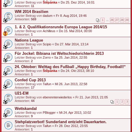
Letzter Beitrag von
Štěpánka
«
Do 25. Dez 2014, 16:01
Antworten:
11
WM 2014 Brasilien
Letzter Beitrag von
dadum
«
Fr 8. Aug 2014, 19:46
Antworten:
569
1
…
26
27
28
29
1. & 2. Qualifikationsrunde Europa League 2014/15
Letzter Beitrag von
Achilleus
«
Do 15. Mai 2014, 00:00
Antworten:
1
Nations League
Letzter Beitrag von
Scipio
«
Do 27. Mär 2014, 13:14
Antworten:
1
Für Jockel: Bibiana ist Weltschiedsrichterin 2013
Letzter Beitrag von
Zorro
«
Sa 25. Jan 2014, 22:55
Antworten:
2
24. Oktober: Welttag des Fußball „Happy Birthday, Football!“
Letzter Beitrag von
Štěpánka
«
Do 24. Okt 2013, 08:10
Antworten:
1
Confed Cup 2013
Letzter Beitrag von
Taifun
«
Mi 26. Jun 2013, 22:58
Antworten:
17
U21-EM
Letzter Beitrag von
eberennterwiederlos
«
Fr 21. Jun 2013, 21:05
Antworten:
44
1
2
3
Wettskandal
Letzter Beitrag von
PBlogger
«
Mi 24. Apr 2013, 10:02
Antworten:
9
Stehplatzverbot! Sunderland entzieht Dauerkarten.
Letzter Beitrag von
Taifun
«
Fr 28. Dez 2012, 23:55
Antworten:
1