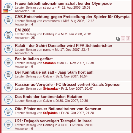
Frauenfußballnationalmannschaft bei der Olympiade
Letzter Beitrag von
struunz
«
Fr 22. Aug 2008, 15:09
Antworten:
10
CAS-Entscheidung gegen Freistellung der Spieler für Olympia
Letzter Beitrag von
zarathustra
«
Mi 6. Aug 2008, 12:42
Antworten:
4
EM 2008
Letzter Beitrag von
Dabbeljuh
«
Mi 2. Jan 2008, 20:01
Antworten:
25
1
2
Rafati - der Schiri-Darsteller wird FIFA-Schiedsrichter
Letzter Beitrag von
tramp
«
Mo 17. Dez 2007, 23:47
Antworten:
5
Fan in Italien getötet
Letzter Beitrag von
Shaman
«
Mo 12. Nov 2007, 12:38
Antworten:
6
Der Kannibale ist satt - Jaap Stam hört auf!
Letzter Beitrag von
Calvin
«
Sa 3. Nov 2007, 16:54
Rassismus-Vorwürfe - FC Brüssel verliert Kia als Sponsor
Letzter Beitrag von
Štěpánka
«
Fr 2. Nov 2007, 20:47
Das Ende der kontinentalen Rotation
Letzter Beitrag von
Calvin
«
Di 30. Okt 2007, 10:36
Otto Pfister neuer Nationaltrainer von Kamerun
Letzter Beitrag von
Štěpánka
«
Fr 26. Okt 2007, 21:20
U21: Dejagah verweigert Testspiel in Israel
Letzter Beitrag von
Dabbeljuh
«
Di 16. Okt 2007, 20:10
Antworten:
6