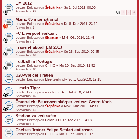
EM 2012
Letzter Beitrag von
Štěpánka
«
So 1. Jul 2012, 00:03
Antworten:
47
1
2
3
Mainz 05 international
Letzter Beitrag von
Štěpánka
«
Do 8. Dez 2011, 23:10
Antworten:
1
FC Liverpool verkauft
Letzter Beitrag von
Shaman
«
Mi 6. Okt 2010, 21:45
Antworten:
3
Frauen-Fußball EM 2013
Letzter Beitrag von
Štěpánka
«
So 26. Sep 2010, 00:35
Antworten:
16
Fußball in Portugal
Letzter Beitrag von
OHHO
«
Mo 20. Sep 2010, 21:52
Antworten:
18
U20-WM der Frauen
Letzter Beitrag von
Meenzerkind
«
So 1. Aug 2010, 19:15
...mein Tipp:
Letzter Beitrag von
noodles
«
Di 6. Jul 2010, 23:41
Antworten:
15
Österreich: Feuerwerkskörper verletzt Georg Koch
Letzter Beitrag von
Štěpánka
«
Mo 8. Mär 2010, 14:39
Antworten:
11
Stadion zu verkaufen
Letzter Beitrag von
Calvin
«
Fr 17. Apr 2009, 14:18
Antworten:
1
Chelsea Trainer Felipe Scolari entlassen
Letzter Beitrag von
OHHO
«
Mo 9. Feb 2009, 19:12