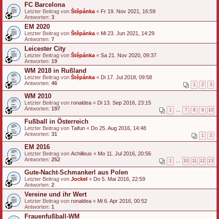
FC Barcelona
Letzter Beitrag von
Štěpánka
«
Fr 19. Nov 2021, 16:59
Antworten:
3
EM 2020
Letzter Beitrag von
Štěpánka
«
Mi 23. Jun 2021, 14:29
Antworten:
7
Leicester City
Letzter Beitrag von
Štěpánka
«
Sa 21. Nov 2020, 09:37
Antworten:
19
WM 2018 in Rußland
Letzter Beitrag von
Štěpánka
«
Di 17. Jul 2018, 09:58
Antworten:
46
1
2
3
WM 2010
Letzter Beitrag von
ronaldea
«
Di 13. Sep 2016, 23:15
Antworten:
197
1
…
7
8
9
10
Fußball in Österreich
Letzter Beitrag von
Taifun
«
Do 25. Aug 2016, 14:48
Antworten:
31
1
2
EM 2016
Letzter Beitrag von
Achilleus
«
Mo 11. Jul 2016, 20:56
Antworten:
252
1
…
10
11
12
13
Gute-Nacht-Schmankerl aus Polen
Letzter Beitrag von
Jockel
«
Do 5. Mai 2016, 22:59
Antworten:
2
Vereine und ihr Wert
Letzter Beitrag von
ronaldea
«
Mi 6. Apr 2016, 00:52
Antworten:
1
Frauenfußball-WM