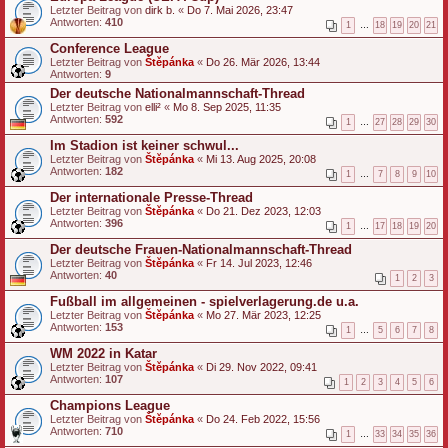
Letzter Beitrag von
dirk b.
«
Do 7. Mai 2026, 23:47
Antworten:
410
1
…
18
19
20
21
Conference League
Letzter Beitrag von
Štěpánka
«
Do 26. Mär 2026, 13:44
Antworten:
9
Der deutsche Nationalmannschaft-Thread
Letzter Beitrag von
elli²
«
Mo 8. Sep 2025, 11:35
Antworten:
592
1
…
27
28
29
30
Im Stadion ist keiner schwul...
Letzter Beitrag von
Štěpánka
«
Mi 13. Aug 2025, 20:08
Antworten:
182
1
…
7
8
9
10
Der internationale Presse-Thread
Letzter Beitrag von
Štěpánka
«
Do 21. Dez 2023, 12:03
Antworten:
396
1
…
17
18
19
20
Der deutsche Frauen-Nationalmannschaft-Thread
Letzter Beitrag von
Štěpánka
«
Fr 14. Jul 2023, 12:46
Antworten:
40
1
2
3
Fußball im allgemeinen - spielverlagerung.de u.a.
Letzter Beitrag von
Štěpánka
«
Mo 27. Mär 2023, 12:25
Antworten:
153
1
…
5
6
7
8
WM 2022 in Katar
Letzter Beitrag von
Štěpánka
«
Di 29. Nov 2022, 09:41
Antworten:
107
1
2
3
4
5
6
Champions League
Letzter Beitrag von
Štěpánka
«
Do 24. Feb 2022, 15:56
Antworten:
710
1
…
33
34
35
36