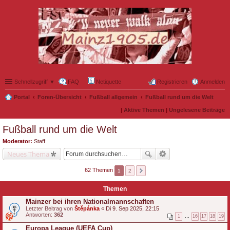
Schnellzugriff ▼
FAQ
Netiquette
Registrieren
Anmelden
Portal
Foren-Übersicht
Fußball allgemein
Fußball rund um die Welt
|
Aktive Themen
|
Ungelesene Beiträge
Fußball rund um die Welt
Moderator:
Staff
Neues Thema
62 Themen
1
2
Themen
Mainzer bei ihren Nationalmannschaften
Letzter Beitrag von
Štěpánka
«
Di 9. Sep 2025, 22:15
Antworten:
362
1
…
16
17
18
19
Europa League (UEFA Cup)