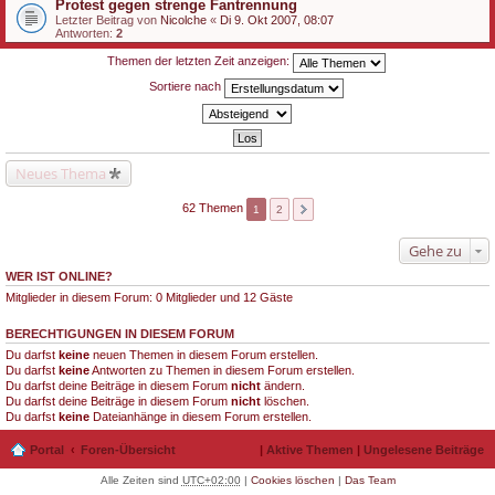
Protest gegen strenge Fantrennung
Letzter Beitrag von
Nicolche
«
Di 9. Okt 2007, 08:07
Antworten:
2
Themen der letzten Zeit anzeigen:
Sortiere nach
Neues Thema
62 Themen
1
2
Gehe zu
WER IST ONLINE?
Mitglieder in diesem Forum: 0 Mitglieder und 12 Gäste
BERECHTIGUNGEN IN DIESEM FORUM
Du darfst
keine
neuen Themen in diesem Forum erstellen.
Du darfst
keine
Antworten zu Themen in diesem Forum erstellen.
Du darfst deine Beiträge in diesem Forum
nicht
ändern.
Du darfst deine Beiträge in diesem Forum
nicht
löschen.
Du darfst
keine
Dateianhänge in diesem Forum erstellen.
Portal
Foren-Übersicht
|
Aktive Themen
|
Ungelesene Beiträge
Alle Zeiten sind
UTC+02:00
|
Cookies löschen
|
Das Team