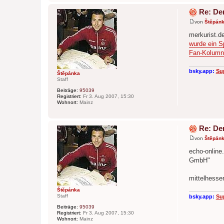
Re: De
von
Štěpán
B
e
merkurist.d
i
wurde ein S
t
r
Fan-Kolumn
a
g
bsky.app:
Su
Štěpánka
Staff
Beiträge:
95039
Registriert:
Fr 3. Aug 2007, 15:30
Wohnort:
Mainz
Re: De
von
Štěpán
B
e
echo-online
i
GmbH"
t
r
a
mittelhesse
g
Štěpánka
Staff
bsky.app:
Su
Beiträge:
95039
Registriert:
Fr 3. Aug 2007, 15:30
Wohnort:
Mainz