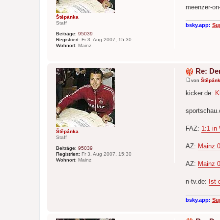
a
meenzer-on-
g
Štěpánka
Staff
bsky.app:
Su
Beiträge:
95039
Registriert:
Fr 3. Aug 2007, 15:30
Wohnort:
Mainz
Re: De
von
Štěpán
B
e
kicker.de:
K
i
t
r
sportschau
a
g
FAZ:
1:1 in
Štěpánka
Staff
AZ:
Mainz 0
Beiträge:
95039
Registriert:
Fr 3. Aug 2007, 15:30
Wohnort:
Mainz
AZ:
Mainz 0
n-tv.de:
Ist
bsky.app:
Su