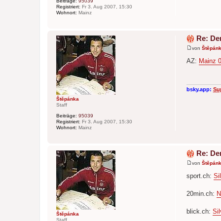
Beiträge:
95039
Registriert:
Fr 3. Aug 2007, 15:30
Wohnort:
Mainz
Re: De
von
Štěpán
B
e
AZ:
Mainz 0
i
t
r
a
g
bsky.app:
Su
Štěpánka
Staff
Beiträge:
95039
Registriert:
Fr 3. Aug 2007, 15:30
Wohnort:
Mainz
Re: De
von
Štěpán
B
e
sport.ch:
Si
i
t
r
20min.ch:
N
a
g
blick.ch:
Si
Štěpánka
Staff