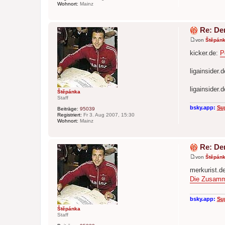
Wohnort:
Mainz
Re: De
von
Štěpán
B
e
kicker.de:
P
i
t
r
ligainsider.
a
g
ligainsider.
Štěpánka
Staff
bsky.app:
Su
Beiträge:
95039
Registriert:
Fr 3. Aug 2007, 15:30
Wohnort:
Mainz
Re: De
von
Štěpán
B
e
merkurist.d
i
Die Zusamme
t
r
a
g
bsky.app:
Su
Štěpánka
Staff