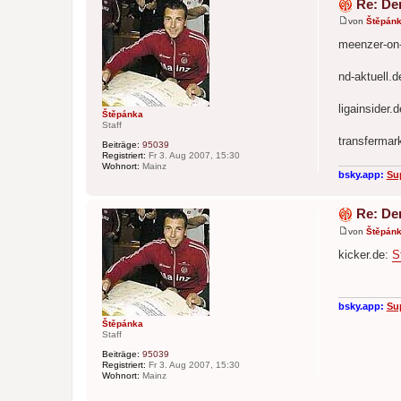
Re: De
von
Štěpán
B
e
meenzer-on-
i
t
r
nd-aktuell.d
a
g
ligainsider.
Štěpánka
Staff
transfermar
Beiträge:
95039
Registriert:
Fr 3. Aug 2007, 15:30
Wohnort:
Mainz
bsky.app:
Su
Re: De
von
Štěpán
B
e
kicker.de:
S
i
t
r
a
g
bsky.app:
Su
Štěpánka
Staff
Beiträge:
95039
Registriert:
Fr 3. Aug 2007, 15:30
Wohnort:
Mainz