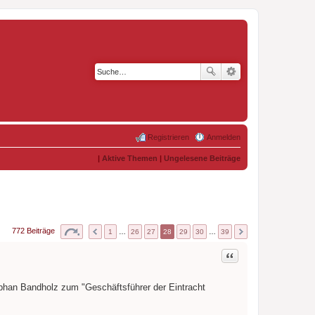
Registrieren
Anmelden
|
Aktive Themen
|
Ungelesene Beiträge
772 Beiträge
1
…
26
27
28
29
30
…
39
Zitat
han Bandholz zum "Geschäftsführer der Eintracht