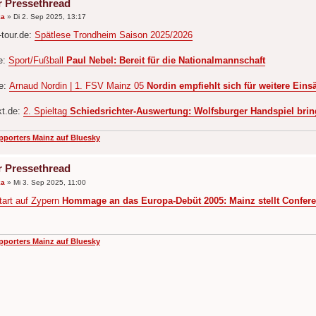
r Pressethread
ka
»
Di 2. Sep 2025, 13:17
tour.de:
Spätlese Trondheim Saison 2025/2026
e:
Sport/Fußball
Paul Nebel: Bereit für die Nationalmannschaft
de:
Arnaud Nordin | 1. FSV Mainz 05
Nordin empfiehlt sich für weitere Eins
kt.de:
2. Spieltag
Schiedsrichter-Auswertung: Wolfsburger Handspiel brin
pporters Mainz auf Bluesky
r Pressethread
ka
»
Mi 3. Sep 2025, 11:00
tart auf Zypern
Hommage an das Europa-Debüt 2005: Mainz stellt Confere
pporters Mainz auf Bluesky