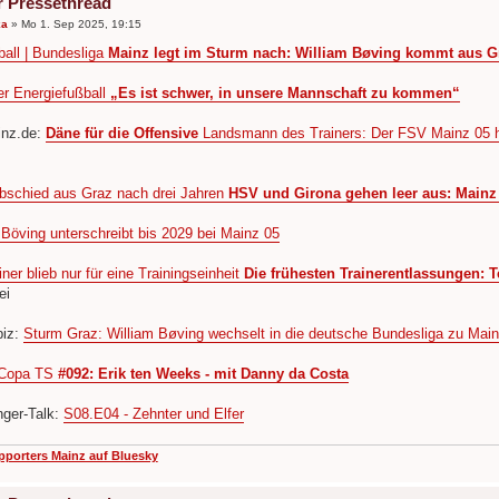
r Pressethread
ka
»
Mo 1. Sep 2025, 19:15
all | Bundesliga
Mainz legt im Sturm nach: William Bøving kommt aus G
r Energiefußball
„Es ist schwer, in unsere Mannschaft zu kommen“
inz.de:
Däne für die Offensive
Landsmann des Trainers: Der FSV Mainz 05 ho
bschied aus Graz nach drei Jahren
HSV und Girona gehen leer aus: Main
 Böving unterschreibt bis 2029 bei Mainz 05
iner blieb nur für eine Trainingseinheit
Die frühesten Trainerentlassungen: 
ei
biz:
Sturm Graz: William Bøving wechselt in die deutsche Bundesliga zu Mai
Copa TS
#092: Erik ten Weeks - mit Danny da Costa
nger-Talk:
S08.E04 - Zehnter und Elfer
pporters Mainz auf Bluesky