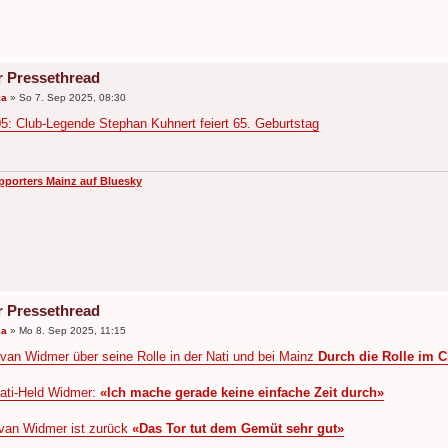
r Pressethread
ka
»
So 7. Sep 2025, 08:30
5: Club-Legende Stephan Kuhnert feiert 65. Geburtstag
pporters Mainz auf Bluesky
r Pressethread
ka
»
Mo 8. Sep 2025, 11:15
lvan Widmer über seine Rolle in der Nati und bei Mainz
Durch die Rolle im C
ati-Held Widmer:
«Ich mache gerade keine einfache Zeit durch»
lvan Widmer ist zurück
«Das Tor tut dem Gemüt sehr gut»