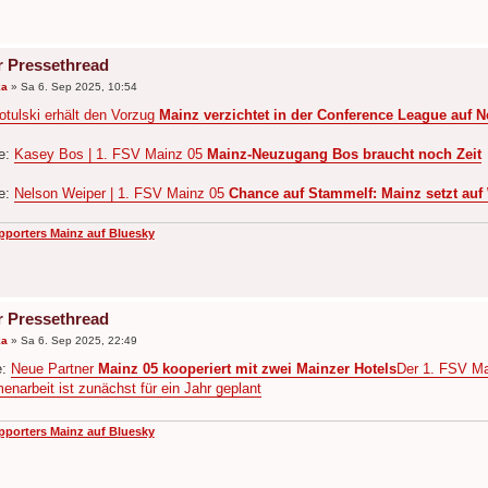
r Pressethread
ka
»
Sa 6. Sep 2025, 10:54
otulski erhält den Vorzug
Mainz verzichtet in der Conference League auf
de:
Kasey Bos | 1. FSV Mainz 05
Mainz-Neuzu­gang Bos braucht noch Zeit
de:
Nelson Weiper | 1. FSV Mainz 05
Chance auf Stammelf: Mainz setzt auf
pporters Mainz auf Bluesky
r Pressethread
ka
»
Sa 6. Sep 2025, 22:49
e:
Neue Partner
Mainz 05 kooperiert mit zwei Mainzer Hotels
Der 1. FSV Mai
narbeit ist zunächst für ein Jahr geplant
pporters Mainz auf Bluesky