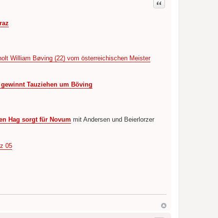
Zitat
raz
lt William Bøving (22) vom österreichischen Meister
z gewinnt Tauziehen um Böving
Ten Hag sorgt für Novum
mit Andersen und Beierlorzer
nz 05