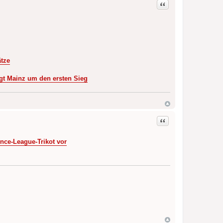
Zitat
ätze
gt Mainz um den ersten Sieg
Zitat
nce-League-Trikot vor