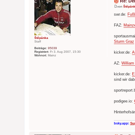
Re: De
von
Štěpán
B
e
swr.de:
Fußb
i
t
r
FAZ:
Mainze
a
g
sportausma
Štěpánka
Sturm Graz
Staff
Beiträge:
95039
Registriert:
Fr 3. Aug 2007, 15:30
kicker.de:
A
Wohnort:
Mainz
AZ:
William
kicker.de:
E
sind wir dab
sportreport.
podigee.io:
Hinterhofsä
bsky.app:
Su