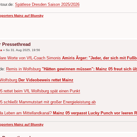
tour.de:
Spätlese Dresden Saison 2025/2026
pporters Mainz auf Bluesky
r Pressethread
ka
»
So 31. Aug 2025, 19:56
lare Worte von VfL-Coach Simonis
Amiris Ärger: "Jeder, der sich mit Fußba
.de:
Remis in Wolfsburg
"Hätten gewinnen müssen": Mainz 05 freut sich üb
 Wolfsburg
Der Videobeweis rettet Mainz
5 rettet beim VfL Wolfsburg spät einen Punkt
5 schließt Mammutstart mit großer Energieleistung ab
 da Leben am Mittellandkanal?
Mainz 05 verpasst Lucky Punch vor leeren 
pporters Mainz auf Bluesky