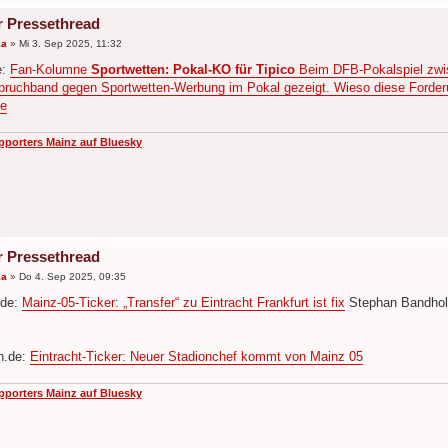
r Pressethread
ka
»
Mi 3. Sep 2025, 11:32
e:
Fan-Kolumne
Sportwetten: Pokal-KO für Tipico
Beim DFB-Pokalspiel zwi
pruchband gegen Sportwetten-Werbung im Pokal gezeigt. Wieso diese Forderung 
e
pporters Mainz auf Bluesky
r Pressethread
ka
»
Do 4. Sep 2025, 09:35
.de:
Mainz-05-Ticker: „Transfer“ zu Eintracht Frankfurt ist fix
Stephan Bandholz
n.de:
Eintracht-Ticker: Neuer Stadionchef kommt von Mainz 05
pporters Mainz auf Bluesky