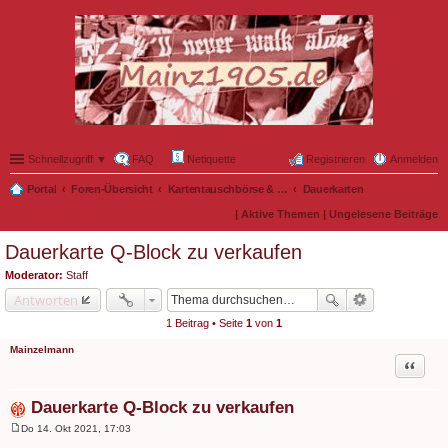
Schnellzugriff ▼
FAQ
Netiquette
Registrieren
Anmelden
Portal
Foren-Übersicht
Kartentauschbörse & Mitfahrgelegenheiten
Dauerkarten
|
Aktive Themen
|
Ungelesene Beiträge
Dauerkarte Q-Block zu verkaufen
Moderator:
Staff
Antworten
1 Beitrag • Seite
1
von
1
Mainzelmann
Zitat
Dauerkarte Q-Block zu verkaufen
Do 14. Okt 2021, 17:03
B