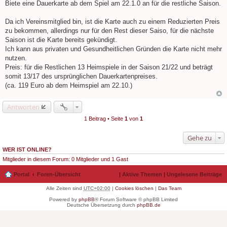
e
Biete eine Dauerkarte ab dem Spiel am 22.1.0 an für die restliche Saison.
i
t
r
Da ich Vereinsmitglied bin, ist die Karte auch zu einem Reduzierten Preis
a
zu bekommen, allerdings nur für den Rest dieser Saiso, für die nächste
g
Saison ist die Karte bereits gekündigt.
Ich kann aus privaten und Gesundheitlichen Gründen die Karte nicht mehr
nutzen.
Preis: für die Restlichen 13 Heimspiele in der Saison 21/22 und beträgt
somit 13/17 des ursprünglichen Dauerkartenpreises.
(ca. 119 Euro ab dem Heimspiel am 22.10.)
Antworten
1 Beitrag • Seite
1
von
1
Gehe zu
WER IST ONLINE?
Mitglieder in diesem Forum: 0 Mitglieder und 1 Gast
Portal
Foren-Übersicht
|
Aktive Themen
|
Ungelesene Beiträge
Alle Zeiten sind
UTC+02:00
|
Cookies löschen
|
Das Team
Powered by
phpBB
® Forum Software © phpBB Limited
Deutsche Übersetzung durch
phpBB.de