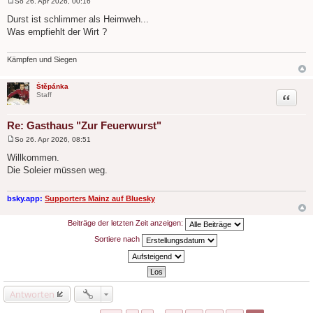
So 26. Apr 2026, 00:16
B
e
Durst ist schlimmer als Heimweh...
i
Was empfiehlt der Wirt ?
t
r
a
g
Kämpfen und Siegen
Štěpánka
Zitat
Staff
Re: Gasthaus "Zur Feuerwurst"
So 26. Apr 2026, 08:51
B
e
Willkommen.
i
Die Soleier müssen weg.
t
r
a
g
bsky.app:
Supporters Mainz auf Bluesky
Beiträge der letzten Zeit anzeigen:
Sortiere nach
Antworten