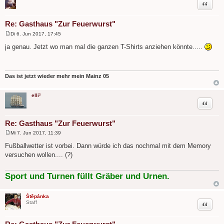
Zitat
Re: Gasthaus "Zur Feuerwurst"
Di 6. Jun 2017, 17:45
B
e
ja genau. Jetzt wo man mal die ganzen T-Shirts anziehen könnte.....
i
t
r
a
g
Das ist jetzt wieder mehr mein Mainz 05
elli²
Zitat
Re: Gasthaus "Zur Feuerwurst"
Mi 7. Jun 2017, 11:39
B
e
Fußballwetter ist vorbei. Dann würde ich das nochmal mit dem Memory
i
versuchen wollen.... (?)
t
r
a
g
Sport und Turnen füllt Gräber und Urnen.
Štěpánka
Zitat
Staff