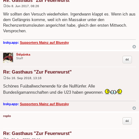
Re: Gasthaus "Zur Feuerwurst"
Do 8. Jun 2017, 08:26
B
e
Wir sollten den Versuch wiederholen. Irgendwann klappt es. Wenn ich aus
i
dem Gefängnis komme, weil ich ein Massaker unter den
t
r
Rechenzentrumsleuten angerichtet habe, gleich den ersten Mittwoch.
a
Versprochen.
g
bsky.app:
Supporters Mainz auf Bluesky
Štěpánka
Zitat
Staff
Re: Gasthaus "Zur Feuerwurst"
So 16. Sep 2018, 13:16
B
e
Schönes Fuüballwochenende für die Nullfünfer. Alle
i
Bundesligamannschaften und die U23 haben gewonnen.
t
r
a
g
bsky.app:
Supporters Mainz auf Bluesky
roplo
Zitat
Re: Gasthaus "Zur Feuerwurst"