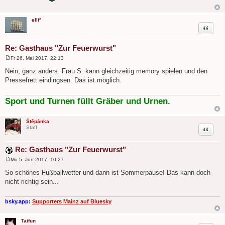
r
a
g
elli²
Zitat
Re: Gasthaus "Zur Feuerwurst"
Fr 26. Mai 2017, 22:13
B
e
Nein, ganz anders. Frau S. kann gleichzeitig memory spielen und den
i
Pressefrett eindingsen. Das ist möglich.
t
r
a
g
Sport und Turnen füllt Gräber und Urnen.
Štěpánka
Zitat
Staff
Re: Gasthaus "Zur Feuerwurst"
Mo 5. Jun 2017, 10:27
B
e
So schönes Fußballwetter und dann ist Sommerpause! Das kann doch
i
nicht richtig sein...
t
r
a
g
bsky.app:
Supporters Mainz auf Bluesky
Taifun