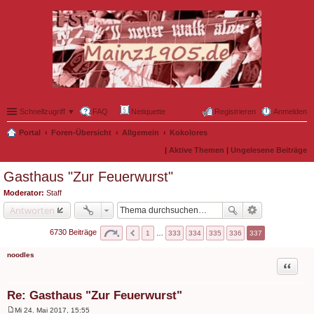
Schnellzugriff ▼
FAQ
Netiquette
Registrieren
Anmelden
Portal
Foren-Übersicht
Allgemein
Kokolores
|
Aktive Themen
|
Ungelesene Beiträge
Gasthaus "Zur Feuerwurst"
Moderator:
Staff
Antworten
6730 Beiträge
1
…
333
334
335
336
337
noodles
Zitat
Re: Gasthaus "Zur Feuerwurst"
Mi 24. Mai 2017, 15:55