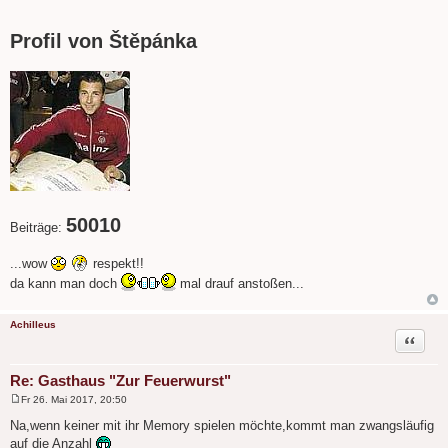
B
e
i
Profil von Štěpánka
t
r
a
g
50010
Beiträge:
...wow
respekt!!
da kann man doch
mal drauf anstoßen...
Achilleus
Zitat
Re: Gasthaus "Zur Feuerwurst"
Fr 26. Mai 2017, 20:50
B
e
Na,wenn keiner mit ihr Memory spielen möchte,kommt man zwangsläufig
i
auf die Anzahl
t