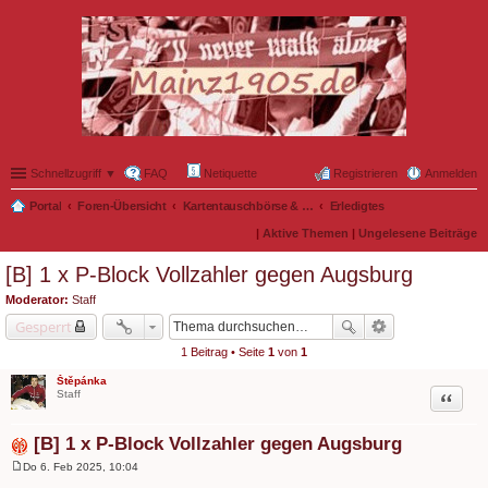
Schnellzugriff ▼
FAQ
Netiquette
Registrieren
Anmelden
Portal
Foren-Übersicht
Kartentauschbörse & Mitfahrgelegenheiten
Erledigtes
|
Aktive Themen
|
Ungelesene Beiträge
[B] 1 x P-Block Vollzahler gegen Augsburg
Moderator:
Staff
Gesperrt
1 Beitrag • Seite
1
von
1
Štěpánka
Zitat
Staff
[B] 1 x P-Block Vollzahler gegen Augsburg
Do 6. Feb 2025, 10:04
B