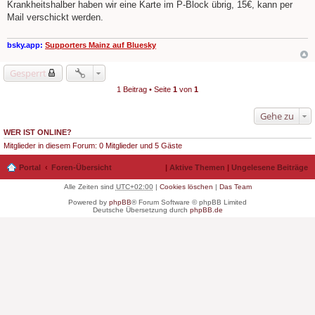
e
Krankheitshalber haben wir eine Karte im P-Block übrig, 15€, kann per
i
Mail verschickt werden.
t
r
a
g
bsky.app:
Supporters Mainz auf Bluesky
Gesperrt
1 Beitrag • Seite
1
von
1
Gehe zu
WER IST ONLINE?
Mitglieder in diesem Forum: 0 Mitglieder und 5 Gäste
Portal
Foren-Übersicht
|
Aktive Themen
|
Ungelesene Beiträge
Alle Zeiten sind
UTC+02:00
|
Cookies löschen
|
Das Team
Powered by
phpBB
® Forum Software © phpBB Limited
Deutsche Übersetzung durch
phpBB.de