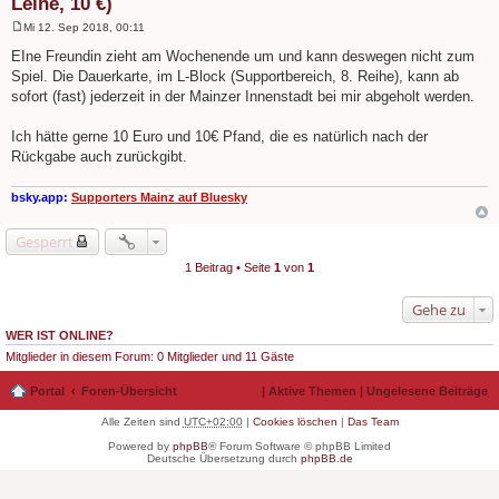
Leihe, 10 €)
Mi 12. Sep 2018, 00:11
B
e
EIne Freundin zieht am Wochenende um und kann deswegen nicht zum
i
Spiel. Die Dauerkarte, im L-Block (Supportbereich, 8. Reihe), kann ab
t
r
sofort (fast) jederzeit in der Mainzer Innenstadt bei mir abgeholt werden.
a
g
Ich hätte gerne 10 Euro und 10€ Pfand, die es natürlich nach der
Rückgabe auch zurückgibt.
bsky.app:
Supporters Mainz auf Bluesky
Gesperrt
1 Beitrag • Seite
1
von
1
Gehe zu
WER IST ONLINE?
Mitglieder in diesem Forum: 0 Mitglieder und 11 Gäste
Portal
Foren-Übersicht
|
Aktive Themen
|
Ungelesene Beiträge
Alle Zeiten sind
UTC+02:00
|
Cookies löschen
|
Das Team
Powered by
phpBB
® Forum Software © phpBB Limited
Deutsche Übersetzung durch
phpBB.de