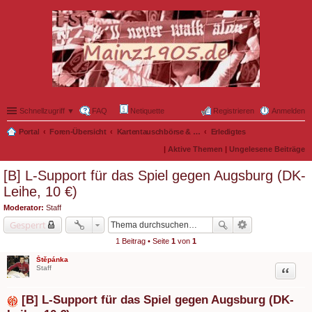
Schnellzugriff ▼
FAQ
Netiquette
Registrieren
Anmelden
Portal
Foren-Übersicht
Kartentauschbörse & Mitfahrgelegenheiten
Erledigtes
|
Aktive Themen
|
Ungelesene Beiträge
[B] L-Support für das Spiel gegen Augsburg (DK-
Leihe, 10 €)
Moderator:
Staff
Gesperrt
1 Beitrag • Seite
1
von
1
Štěpánka
Zitat
Staff
[B] L-Support für das Spiel gegen Augsburg (DK-