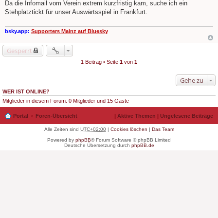
e
Da die Infomail vom Verein extrem kurzfristig kam, suche ich ein
i
Stehplatztickt für unser Auswärtsspiel in Frankfurt.
t
r
a
g
bsky.app:
Supporters Mainz auf Bluesky
Gesperrt
1 Beitrag • Seite
1
von
1
Gehe zu
WER IST ONLINE?
Mitglieder in diesem Forum: 0 Mitglieder und 15 Gäste
Portal
Foren-Übersicht
|
Aktive Themen
|
Ungelesene Beiträge
Alle Zeiten sind
UTC+02:00
|
Cookies löschen
|
Das Team
Powered by
phpBB
® Forum Software © phpBB Limited
Deutsche Übersetzung durch
phpBB.de