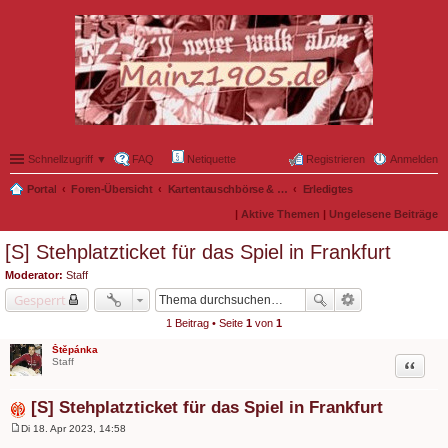
Schnellzugriff ▼
FAQ
Netiquette
Registrieren
Anmelden
Portal
Foren-Übersicht
Kartentauschbörse & Mitfahrgelegenheiten
Erledigtes
|
Aktive Themen
|
Ungelesene Beiträge
[S] Stehplatzticket für das Spiel in Frankfurt
Moderator:
Staff
Gesperrt
1 Beitrag • Seite
1
von
1
Štěpánka
Zitat
Staff
[S] Stehplatzticket für das Spiel in Frankfurt
Di 18. Apr 2023, 14:58
B