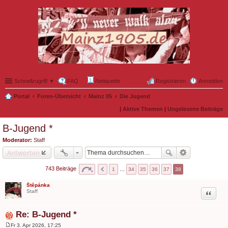
Schnellzugriff ▼
FAQ
Netiquette
Registrieren
Anmelden
Portal
Foren-Übersicht
Mainz 05
Die Jugend
|
Aktive Themen
|
Ungelesene Beiträge
B-Jugend *
Moderator:
Staff
Antworten
743 Beiträge
1
…
34
35
36
37
38
Štěpánka
Zitat
Staff
Re: B-Jugend *
Fr 3. Apr 2026, 17:25