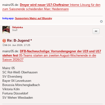
B
e
mainz05.de:
Dreyer wird neuer U17-Cheftrainer
Interne Lösung für den
i
zum Saisonende scheidenden Marc Heidenmann
t
r
a
g
bsky.app:
Supporters Mainz auf Bluesky
Štěpánka
Zitat
Staff
Re: B-Jugend *
Mi 24. Jun 2026, 17:25
B
e
mainz05.de:
DFB-Nachwuchsliga: Vorrundengegner der U19 und U17
i
stehen fest
05-Teams starten am zweiten August-Wochenende in die
t
r
Saison 2026/27
a
g
Mainz 05
SC Rot-Weiß Oberhausen
SV Elversberg
Bayer 04 Leverkusen
Borussia Mönchengladbach
Viktoria Köln
Fortuna Düsseldorf
SV Wehen Wiesbaden