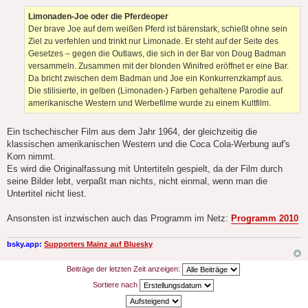
a
g
Limonaden-Joe oder die Pferdeoper
Der brave Joe auf dem weißen Pferd ist bärenstark, schießt ohne sein
Ziel zu verfehlen und trinkt nur Limonade. Er steht auf der Seite des
Gesetzes – gegen die Outlaws, die sich in der Bar von Doug Badman
versammeln. Zusammen mit der blonden Winifred eröffnet er eine Bar.
Da bricht zwischen dem Badman und Joe ein Konkurrenzkampf aus.
Die stilisierte, in gelben (Limonaden-) Farben gehaltene Parodie auf
amerikanische Western und Werbefilme wurde zu einem Kultfilm.
Ein tschechischer Film aus dem Jahr 1964, der gleichzeitig die
klassischen amerikanischen Western und die Coca Cola-Werbung auf's
Korn nimmt.
Es wird die Originalfassung mit Untertiteln gespielt, da der Film durch
seine Bilder lebt, verpaßt man nichts, nicht einmal, wenn man die
Untertitel nicht liest.
Ansonsten ist inzwischen auch das Programm im Netz:
Programm 2010
bsky.app:
Supporters Mainz auf Bluesky
Beiträge der letzten Zeit anzeigen:
Sortiere nach