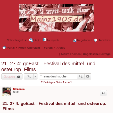
Schnellzugriff ▼
FAQ
Netiquette
Registrieren
Anmelden
Portal
Foren-Übersicht
Forum
Archiv
|
Aktive Themen
|
Ungelesene Beiträge
21.-27.4: goEast - Festival des mittel- und
osteurop. Films
Gesperrt
2 Beiträge • Seite
1
von
1
Štěpánka
Zitat
Staff
21.-27.4: goEast - Festival des mittel- und osteurop.
Films