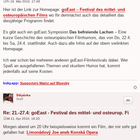
Fr 19. Mär 2010, 17:48
B
e
Hier ist der Link zur Homepage:
goEast – Festival des mittel- und
i
osteuropäischen Films
wo Ihr demnächst auch das detailliert das
t
r
diesjährige Programm findet.
a
g
Es gibt auch ein goEast.Symposion
Das befreiende Lachen
– Eine
kurze Geschichte des osteuropäischen Filmhumors, das von Do, 22.4.
bis Sa, 24.4. stattfindet. Auch dazu alle Infos auf der obem verlinkten
Homepage.
Ich war schon bei mehreren anderen goEast-Filmfestivals dabei. Wer
Spaß an ausgefallenen Themen und skurilem Humor hat, kommt
jedenfalls auf seine Kosten.
bsky.app:
Supporters Mainz auf Bluesky
Štěpánka
Zitat
Staff
Re: 21.-27.4: goEast - Festival des mittel- und osteurop. Fi
Mi 21. Apr 2010, 18:33
B
e
Morgen abend um 20 Uhr beispielsweise kommt ein Film, der mir sehr gut
i
gefallen hat:
Limonádový Joe aneb Konská Opera
t
r