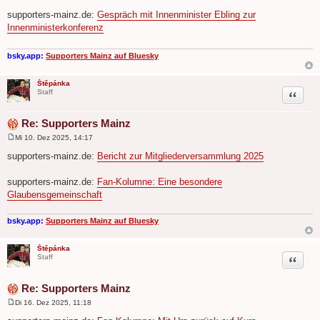
B
e
supporters-mainz.de:
Gespräch mit Innenminister Ebling zur
i
Innenministerkonferenz
t
r
a
g
bsky.app:
Supporters Mainz auf Bluesky
Štěpánka
Zitat
Staff
Re: Supporters Mainz
Mi 10. Dez 2025, 14:17
B
e
supporters-mainz.de:
Bericht zur Mitgliederversammlung 2025
i
t
r
supporters-mainz.de:
Fan-Kolumne: Eine besondere
a
Glaubensgemeinschaft
g
bsky.app:
Supporters Mainz auf Bluesky
Štěpánka
Zitat
Staff
Re: Supporters Mainz
Di 16. Dez 2025, 11:18
B
e