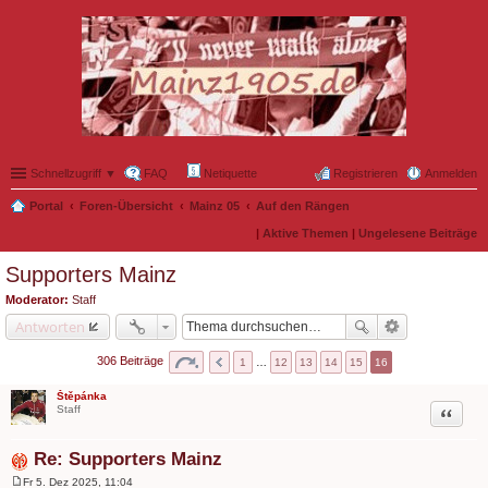
Schnellzugriff ▼
FAQ
Netiquette
Registrieren
Anmelden
Portal
Foren-Übersicht
Mainz 05
Auf den Rängen
|
Aktive Themen
|
Ungelesene Beiträge
Supporters Mainz
Moderator:
Staff
Antworten
306 Beiträge
1
…
12
13
14
15
16
Štěpánka
Zitat
Staff
Re: Supporters Mainz
Fr 5. Dez 2025, 11:04