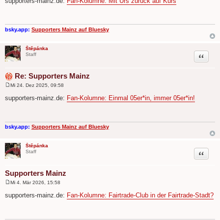
supporters-mainz.de:
Fan-Kolumne: Mit Urs zurück auf Kurs
i
t
r
a
g
bsky.app:
Supporters Mainz auf Bluesky
Štěpánka
Zitat
Staff
Re: Supporters Mainz
Mi 24. Dez 2025, 09:58
B
e
supporters-mainz.de:
Fan-Kolumne: Einmal 05er*in, immer 05er*in!
i
t
r
a
g
bsky.app:
Supporters Mainz auf Bluesky
Štěpánka
Zitat
Staff
Supporters Mainz
Mi 4. Mär 2026, 15:58
B
e
supporters-mainz.de:
Fan-Kolumne: Fairtrade-Club in der Fairtrade-Stadt?
i
t
r
a