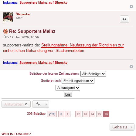
g
bsky.app:
Supporters Mainz auf Bluesky
Štěpánka
Zitat
Staff
Re: Supporters Mainz
Fr 12. Jun 2026, 10:56
B
e
supporters-mainz.de:
Stellungnahme: Neufassung der Richtlinien zur
i
einheitlichen Behandlung von Stadionverboten
t
r
a
g
bsky.app:
Supporters Mainz auf Bluesky
Beiträge der letzten Zeit anzeigen:
Sortiere nach
Antworten
306 Beiträge
1
…
12
13
14
15
16
Gehe zu
WER IST ONLINE?