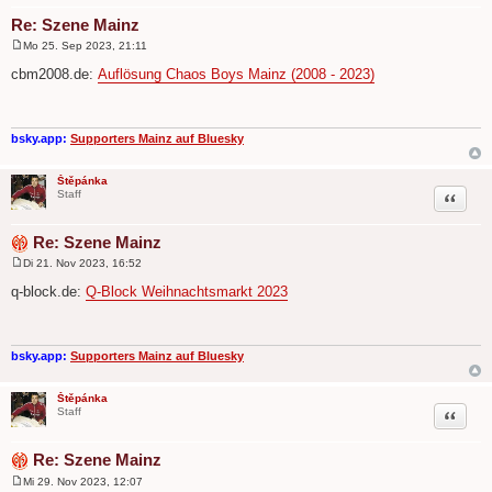
Re: Szene Mainz
Mo 25. Sep 2023, 21:11
B
e
cbm2008.de:
Auflösung Chaos Boys Mainz (2008 - 2023)
i
t
r
a
g
bsky.app:
Supporters Mainz auf Bluesky
Štěpánka
Zitat
Staff
Re: Szene Mainz
Di 21. Nov 2023, 16:52
B
e
q-block.de:
Q-Block Weihnachtsmarkt 2023
i
t
r
a
g
bsky.app:
Supporters Mainz auf Bluesky
Štěpánka
Zitat
Staff
Re: Szene Mainz
Mi 29. Nov 2023, 12:07
B