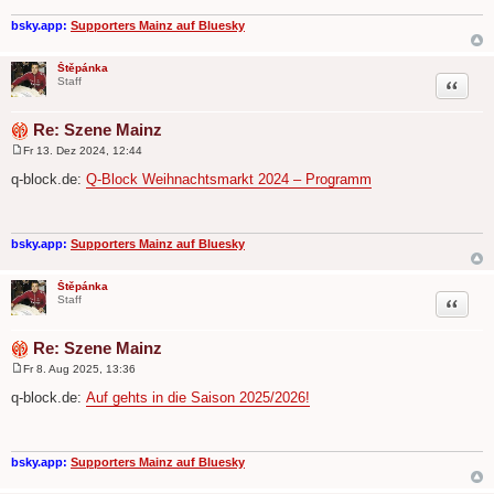
a
g
bsky.app:
Supporters Mainz auf Bluesky
Štěpánka
Zitat
Staff
Re: Szene Mainz
Fr 13. Dez 2024, 12:44
B
e
q-block.de:
Q-Block Weihnachtsmarkt 2024 – Programm
i
t
r
a
g
bsky.app:
Supporters Mainz auf Bluesky
Štěpánka
Zitat
Staff
Re: Szene Mainz
Fr 8. Aug 2025, 13:36
B
e
q-block.de:
Auf gehts in die Saison 2025/2026!
i
t
r
a
g
bsky.app:
Supporters Mainz auf Bluesky