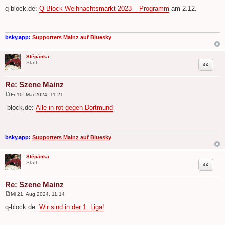
e
q-block.de:
Q-Block Weihnachtsmarkt 2023 – Programm
am 2.12.
i
t
r
a
g
bsky.app:
Supporters Mainz auf Bluesky
Štěpánka
Zitat
Staff
Re: Szene Mainz
Fr 10. Mai 2024, 11:21
B
e
-block.de:
Alle in rot gegen Dortmund
i
t
r
a
g
bsky.app:
Supporters Mainz auf Bluesky
Štěpánka
Zitat
Staff
Re: Szene Mainz
Mi 21. Aug 2024, 11:14
B
e
q-block.de:
Wir sind in der 1. Liga!
i
t
r