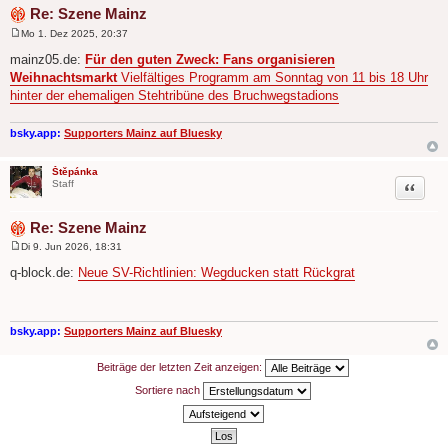
Re: Szene Mainz
Mo 1. Dez 2025, 20:37
B
e
mainz05.de:
Für den guten Zweck: Fans organisieren
i
Weihnachtsmarkt
Vielfältiges Programm am Sonntag von 11 bis 18 Uhr
t
r
hinter der ehemaligen Stehtribüne des Bruchwegstadions
a
g
bsky.app:
Supporters Mainz auf Bluesky
Štěpánka
Zitat
Staff
Re: Szene Mainz
Di 9. Jun 2026, 18:31
B
e
q-block.de:
Neue SV-Richtlinien: Wegducken statt Rückgrat
i
t
r
a
g
bsky.app:
Supporters Mainz auf Bluesky
Beiträge der letzten Zeit anzeigen:
Sortiere nach