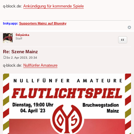
B
e
q-block.de:
Ankündigung für kommende Spiele
i
t
r
a
g
bsky.app:
Supporters Mainz auf Bluesky
Štěpánka
Zitat
Staff
Re: Szene Mainz
So 2. Apr 2023, 20:34
B
e
q-block.de:
Nullfünfer Amateure
i
t
r
a
g