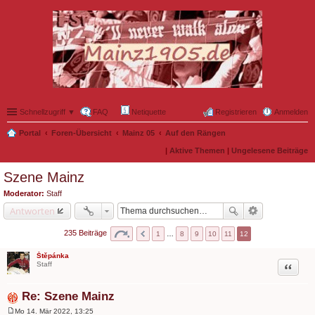
Schnellzugriff ▼
FAQ
Netiquette
Registrieren
Anmelden
Portal
Foren-Übersicht
Mainz 05
Auf den Rängen
|
Aktive Themen
|
Ungelesene Beiträge
Szene Mainz
Moderator:
Staff
Antworten
235 Beiträge
1
…
8
9
10
11
12
Štěpánka
Zitat
Staff
Re: Szene Mainz
Mo 14. Mär 2022, 13:25