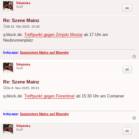
Štěpánka
Zitat
Staff
Re: Szene Mainz
Mi 22. Okt 2025, 15:30
B
e
q-block.de:
Treffpunkt gegen Zrinjski Mostar
ab 17 Uhr am
i
Neubrunnenplatz
t
r
a
g
bsky.app:
Supporters Mainz auf Bluesky
Štěpánka
Zitat
Staff
Re: Szene Mainz
Do 6. Nov 2025, 09:21
B
e
q-block.de:
Treffpunkt gegen Fiorentina!
ab 15:30 Uhr am Container
i
t
r
a
g
bsky.app:
Supporters Mainz auf Bluesky
Štěpánka
Zitat
Staff