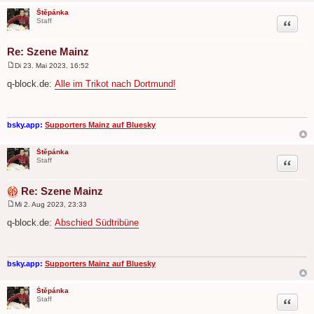
Štěpánka
Zitat
Staff
Re: Szene Mainz
Di 23. Mai 2023, 16:52
B
e
q-block.de:
Alle im Trikot nach Dortmund!
i
t
r
a
g
bsky.app:
Supporters Mainz auf Bluesky
Štěpánka
Zitat
Staff
Re: Szene Mainz
Mi 2. Aug 2023, 23:33
B
e
q-block.de:
Abschied Südtribüne
i
t
r
a
g
bsky.app:
Supporters Mainz auf Bluesky
Štěpánka
Zitat
Staff