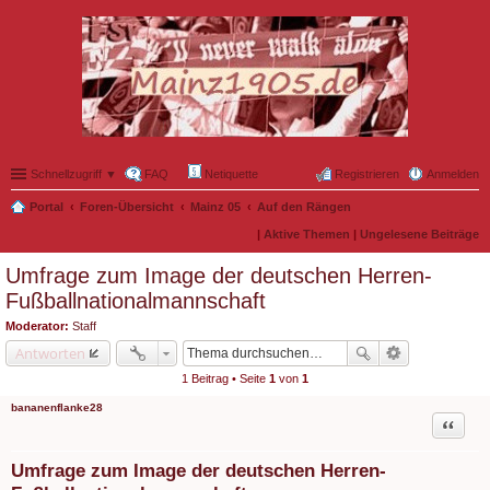
Schnellzugriff ▼
FAQ
Netiquette
Registrieren
Anmelden
Portal
Foren-Übersicht
Mainz 05
Auf den Rängen
|
Aktive Themen
|
Ungelesene Beiträge
Umfrage zum Image der deutschen Herren-
Fußballnationalmannschaft
Moderator:
Staff
Antworten
1 Beitrag • Seite
1
von
1
bananenflanke28
Zitat
Umfrage zum Image der deutschen Herren-