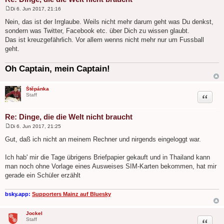
Di 6. Jun 2017, 21:16
B
e
Nein, das ist der Irrglaube. Weils nicht mehr darum geht was Du denkst,
i
sondern was Twitter, Facebook etc. über Dich zu wissen glaubt.
t
r
Das ist kreuzgefährlich. Vor allem wenns nicht mehr nur um Fussball
a
geht.
g
Oh Captain, mein Captain!
Štěpánka
Zitat
Staff
Re: Dinge, die die Welt nicht braucht
Di 6. Jun 2017, 21:25
B
e
Gut, daß ich nicht an meinem Rechner und nirgends eingeloggt war.
i
t
r
Ich hab' mir die Tage übrigens Briefpapier gekauft und in Thailand kann
a
man noch ohne Vorlage eines Ausweises SIM-Karten bekommen, hat mir
g
gerade ein Schüler erzählt
bsky.app:
Supporters Mainz auf Bluesky
Jockel
Zitat
Staff