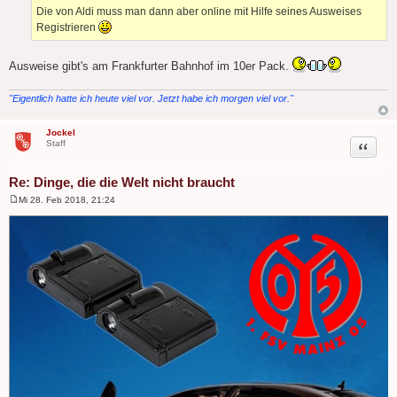
Die von Aldi muss man dann aber online mit Hilfe seines Ausweises
Registrieren
Ausweise gibt's am Frankfurter Bahnhof im 10er Pack.
"Eigentlich hatte ich heute viel vor. Jetzt habe ich morgen viel vor."
Jockel
Zitat
Staff
Re: Dinge, die die Welt nicht braucht
Mi 28. Feb 2018, 21:24
B
e
i
t
r
a
g