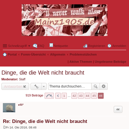
Schnellzugriff ▼
FAQ
Netiquette
Registrieren
Anmelden
Portal
Foren-Übersicht
Allgemein
Problemstübchen
|
Aktive Themen
|
Ungelesene Beiträge
Dinge, die die Welt nicht braucht
Moderator:
Staff
Antworten
919 Beiträge
1
…
42
43
44
45
46
elli²
Zitat
Re: Dinge, die die Welt nicht braucht
Fr 14. Okt 2016, 08:46