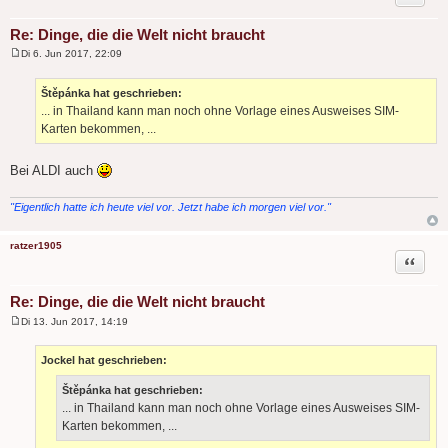
Re: Dinge, die die Welt nicht braucht
Di 6. Jun 2017, 22:09
B
e
i
Štěpánka hat geschrieben:
t
... in Thailand kann man noch ohne Vorlage eines Ausweises SIM-
r
a
Karten bekommen, ...
g
Bei ALDI auch
"Eigentlich hatte ich heute viel vor. Jetzt habe ich morgen viel vor."
ratzer1905
Zitat
Re: Dinge, die die Welt nicht braucht
Di 13. Jun 2017, 14:19
B
e
i
Jockel hat geschrieben:
t
r
Štěpánka hat geschrieben:
a
g
... in Thailand kann man noch ohne Vorlage eines Ausweises SIM-
Karten bekommen, ...