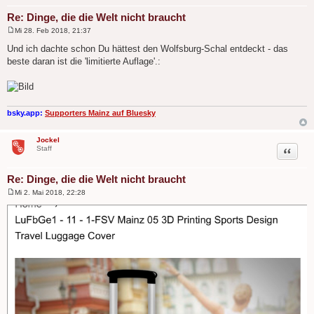
Re: Dinge, die die Welt nicht braucht
Mi 28. Feb 2018, 21:37
B
e
Und ich dachte schon Du hättest den Wolfsburg-Schal entdeckt - das
i
beste daran ist die 'limitierte Auflage'.:
t
r
a
g
bsky.app:
Supporters Mainz auf Bluesky
Jockel
Zitat
Staff
Re: Dinge, die die Welt nicht braucht
Mi 2. Mai 2018, 22:28
B
e
i
t
r
a
g