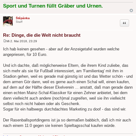
Sport und Turnen füllt Gräber und Urnen.
Štěpánka
Zitat
Staff
Re: Dinge, die die Welt nicht braucht
Mi 2. Mai 2018, 23:29
B
e
Ich hab keinen gesehen - aber auf der Anzeigetafel wurden welche
i
angepriesen, für 10 Euro.
t
r
a
Und ich dachte, daß möglicherweise Eltern, die ihrem Kind zuliebe, das
g
sich mehr als sie für Fußball interessiert, am 'Familientag' mit ihm in
Stadion gehen, weil es gerade mal günstig ist und das Wetter schön - und
dem armen Gör dann, weil es gerne auch einen Schal will, einen kaufen,
auf dem auf der Hälfte dieser Ekelverein ... anstatt, daß man gerade dann
einen echten Mainz-Schal-Klassiker für einen Zehner anbietet, bei dem
dann vielleicht auch andere (noch)mal zugreifen, weil sie ihn vielleicht
selbst noch nicht haben oder als Geschenk.
Sogar für ein halbwegs durchdachtes Marketing zu doof - das sind wir.
Der Rasenballsportdingens ist ja so dermaßen babbich, daß ich mir auch
nach einem 11:0 gegen sie keinen Spieltagsschal kaufen würde.