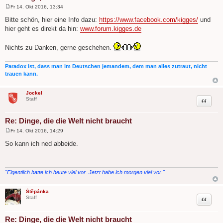
Fr 14. Okt 2016, 13:34
B
e
Bitte schön, hier eine Info dazu:
https://www.facebook.com/kigges/
und
i
hier geht es direkt da hin:
www.forum.kigges.de
t
r
a
Nichts zu Danken, gerne geschehen.
g
Paradox ist, dass man im Deutschen jemandem, dem man alles zutraut, nicht
trauen kann.
Jockel
Zitat
Staff
Re: Dinge, die die Welt nicht braucht
Fr 14. Okt 2016, 14:29
B
e
So kann ich ned abbeide.
i
t
r
a
g
"Eigentlich hatte ich heute viel vor. Jetzt habe ich morgen viel vor."
Štěpánka
Zitat
Staff
Re: Dinge, die die Welt nicht braucht