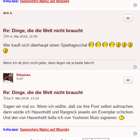
bsky.app:
Supporters Mainz auf Bluesky
dirk b.
Zitat
Re: Dinge, die die Welt nicht braucht
Fr 4. Mai 2018, 11:05
B
e
Wer kauft sich überhaupt einen Spieltagsschal
i
t
r
a
g
Wenn ich dir jetzt recht gebe, dann liegen wir ja beide falsch!
Štěpánka
Zitat
Staff
Re: Dinge, die die Welt nicht braucht
Sa 5. Mai 2018, 13:10
B
e
Sagen wir mal so: Wenn ich wüßte, daß sie ihre Post selbst aufmachen,
i
dann würde ich Hasenhüttl und Rangnick jeweils ein Exemplar schicken.
t
r
Und den von Hasenhüttl ließe ich von Yoshinori Muto signieren.
a
g
bsky.app:
Supporters Mainz auf Bluesky