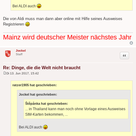
Bei ALDI auch
Die von Aldi muss man dann aber online mit Hilfe seines Ausweises
Registrieren
Mainz wird deutscher Meister nächstes Jahr
Jockel
Zitat
Staff
Re: Dinge, die die Welt nicht braucht
Di 13. Jun 2017, 15:42
B
e
i
ratzer1905 hat geschrieben:
t
r
Jockel hat geschrieben:
a
g
Štěpánka hat geschrieben:
... in Thailand kann man noch ohne Vorlage eines Ausweises
SIM-Karten bekommen, ...
Bei ALDI auch