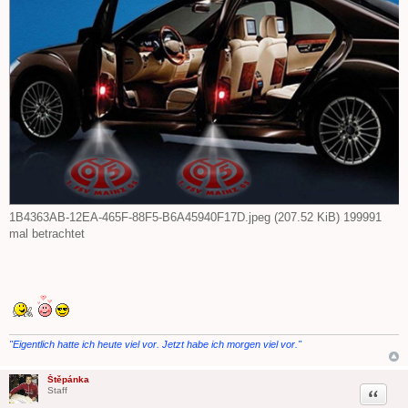
1B4363AB-12EA-465F-88F5-B6A45940F17D.jpeg (207.52 KiB) 199991
mal betrachtet
"Eigentlich hatte ich heute viel vor. Jetzt habe ich morgen viel vor."
Štěpánka
Zitat
Staff