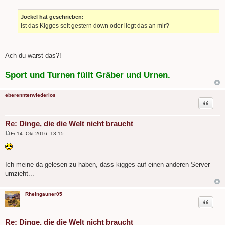
B
e
i
Jockel hat geschrieben:
t
Ist das Kigges seit gestern down oder liegt das an mir?
r
a
g
Ach du warst das?!
Sport und Turnen füllt Gräber und Urnen.
eberennterwiederlos
Zitat
Re: Dinge, die die Welt nicht braucht
Fr 14. Okt 2016, 13:15
B
e
i
t
r
Ich meine da gelesen zu haben, dass kigges auf einen anderen Server
a
umzieht...
g
Rheingauner05
Zitat
Re: Dinge, die die Welt nicht braucht