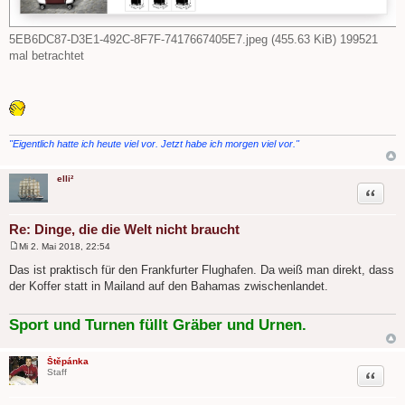
5EB6DC87-D3E1-492C-8F7F-7417667405E7.jpeg (455.63 KiB) 199521
mal betrachtet
"Eigentlich hatte ich heute viel vor. Jetzt habe ich morgen viel vor."
elli²
Zitat
Re: Dinge, die die Welt nicht braucht
Mi 2. Mai 2018, 22:54
B
e
Das ist praktisch für den Frankfurter Flughafen. Da weiß man direkt, dass
i
der Koffer statt in Mailand auf den Bahamas zwischenlandet.
t
r
a
g
Sport und Turnen füllt Gräber und Urnen.
Štěpánka
Zitat
Staff