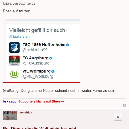
Di 6. Jun 2017, 16:01
B
e
Eben auf twitter:
i
t
r
a
g
Großartig. Der gläserne Nutzer scheint noch in weiter Ferne zu sein.
bsky.app:
Supporters Mainz auf Bluesky
ronaldea
Zitat
Re: Dinge, die die Welt nicht braucht