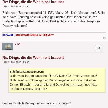
Re: Dinge, die die Welt nicht braucht
Mi 2. Mai 2018, 22:56
B
e
Bilder vom 'Begegnungschal' "1. FSV Mainz 05 - Kein Mensch muß Bulle
i
sein" vom Sonntag hast Du keine gefunden? Oder haben sie Deinen
t
r
Bildschirm geschrottet und Du wolltest nicht auch noch das Telephon-
a
Display riskieren?
g
bsky.app:
Supporters Mainz auf Bluesky
elli²
Zitat
Re: Dinge, die die Welt nicht braucht
Mi 2. Mai 2018, 23:03
B
e
i
Štěpánka hat geschrieben:
t
Bilder vom 'Begegnungschal' "1. FSV Mainz 05 - Kein Mensch muß
r
a
Bulle sein" vom Sonntag hast Du keine gefunden? Oder haben sie
g
Deinen Bildschirm geschrottet und Du wolltest nicht auch noch das
Telephon-Display riskieren?
Gab es wirklich Begegnungsschals am Sonntag?