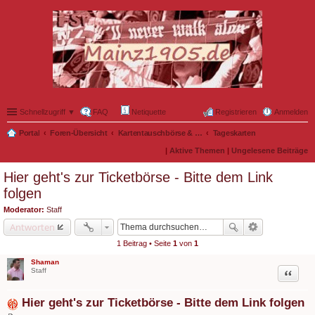
Schnellzugriff ▼
FAQ
Netiquette
Registrieren
Anmelden
Portal
Foren-Übersicht
Kartentauschbörse & Mitfahrgelegenheiten
Tageskarten
|
Aktive Themen
|
Ungelesene Beiträge
Hier geht's zur Ticketbörse - Bitte dem Link
folgen
Moderator:
Staff
Antworten
1 Beitrag • Seite
1
von
1
Shaman
Zitat
Staff
Hier geht's zur Ticketbörse - Bitte dem Link folgen