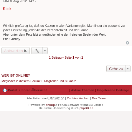
Mi 8. Aug 2012, 14:19
B
e
Klick
i
t
r
a
g
Wirklich großartig ist, daß es Katzen in allen Varianten gibt. Man findet sie passend zu
jeder Einrichtung, jeder Art der Persönlichkeit und der Laune.
Aber unter dem Pelz lebt unverändert eine der freiesten Seelen der Welt.
Eric Gurney
Antworten
1 Beitrag • Seite
1
von
1
Gehe zu
WER IST ONLINE?
Mitglieder in diesem Forum: 0 Mitglieder und 8 Gäste
Portal
Foren-Übersicht
|
Aktive Themen
|
Ungelesene Beiträge
Alle Zeiten sind
UTC+02:00
|
Cookies löschen
|
Das Team
Powered by
phpBB
® Forum Software © phpBB Limited
Deutsche Übersetzung durch
phpBB.de