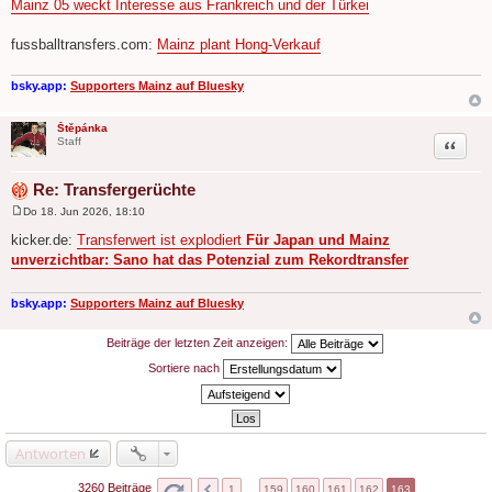
Mainz 05 weckt Interesse aus Frankreich und der Türkei
fussballtransfers.com:
Mainz plant Hong-Verkauf
bsky.app:
Supporters Mainz auf Bluesky
Štěpánka
Zitat
Staff
Re: Transfergerüchte
Do 18. Jun 2026, 18:10
B
e
kicker.de:
Transferwert ist explodiert
Für Japan und Mainz
i
unverzichtbar: Sano hat das Potenzial zum Rekordtransfer
t
r
a
g
bsky.app:
Supporters Mainz auf Bluesky
Beiträge der letzten Zeit anzeigen:
Sortiere nach
Antworten
3260 Beiträge
1
…
159
160
161
162
163