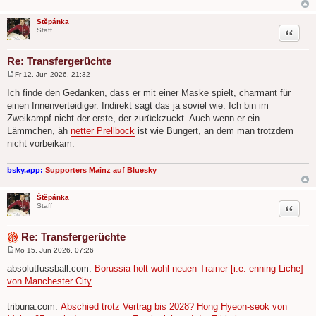
Štěpánka
Zitat
Staff
Re: Transfergerüchte
Fr 12. Jun 2026, 21:32
B
e
Ich finde den Gedanken, dass er mit einer Maske spielt, charmant für
i
einen Innenverteidiger. Indirekt sagt das ja soviel wie: Ich bin im
t
r
Zweikampf nicht der erste, der zurückzuckt. Auch wenn er ein
a
Lämmchen, äh
netter Prellbock
ist wie Bungert, an dem man trotzdem
g
nicht vorbeikam.
bsky.app:
Supporters Mainz auf Bluesky
Štěpánka
Zitat
Staff
Re: Transfergerüchte
Mo 15. Jun 2026, 07:26
B
e
absolutfussball.com:
Borussia holt wohl neuen Trainer [i.e. enning Liche]
i
von Manchester City
t
r
a
tribuna.com:
Abschied trotz Vertrag bis 2028? Hong Hyeon-seok von
g