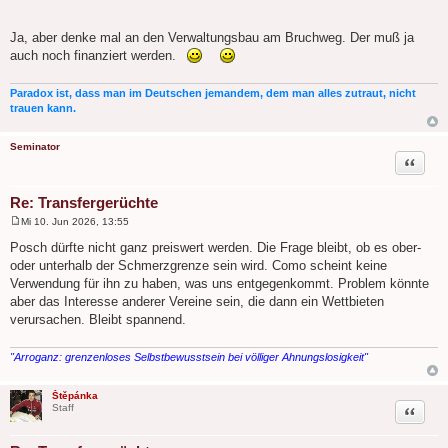
Ja, aber denke mal an den Verwaltungsbau am Bruchweg. Der muß ja
auch noch finanziert werden.
Paradox ist, dass man im Deutschen jemandem, dem man alles zutraut, nicht
trauen kann.
Seminator
Zitat
Re: Transfergerüchte
Mi 10. Jun 2026, 13:55
B
e
Posch dürfte nicht ganz preiswert werden. Die Frage bleibt, ob es ober-
i
oder unterhalb der Schmerzgrenze sein wird. Como scheint keine
t
r
Verwendung für ihn zu haben, was uns entgegenkommt. Problem könnte
a
aber das Interesse anderer Vereine sein, die dann ein Wettbieten
g
verursachen. Bleibt spannend.
"Arroganz: grenzenloses Selbstbewusstsein bei völliger Ahnungslosigkeit"
Štěpánka
Zitat
Staff