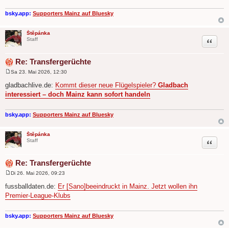
bsky.app:
Supporters Mainz auf Bluesky
Štěpánka
Zitat
Staff
Re: Transfergerüchte
Sa 23. Mai 2026, 12:30
B
e
gladbachlive.de:
Kommt dieser neue Flügelspieler?
Gladbach
i
interessiert – doch Mainz kann sofort handeln
t
r
a
g
bsky.app:
Supporters Mainz auf Bluesky
Štěpánka
Zitat
Staff
Re: Transfergerüchte
Di 26. Mai 2026, 09:23
B
e
fussballdaten.de:
Er [Sano]beeindruckt in Mainz. Jetzt wollen ihn
i
Premier-League-Klubs
t
r
a
g
bsky.app:
Supporters Mainz auf Bluesky