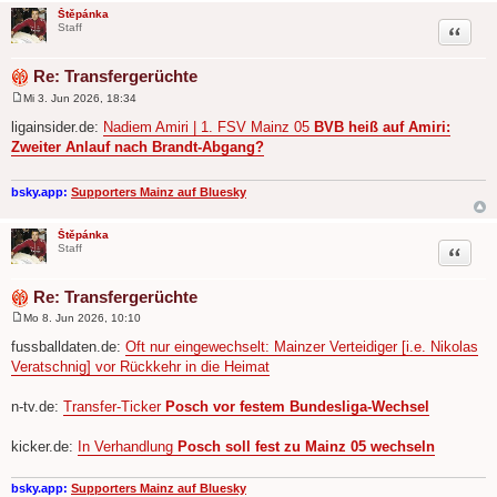
Štěpánka
Zitat
Staff
Re: Transfergerüchte
Mi 3. Jun 2026, 18:34
B
e
ligainsider.de:
Nadiem Amiri | 1. FSV Mainz 05
BVB heiß auf Amiri:
i
Zweiter Anlauf nach Brandt-Ab­gang?
t
r
a
g
bsky.app:
Supporters Mainz auf Bluesky
Štěpánka
Zitat
Staff
Re: Transfergerüchte
Mo 8. Jun 2026, 10:10
B
e
fussballdaten.de:
Oft nur eingewechselt: Mainzer Verteidiger [i.e. Nikolas
i
Veratschnig] vor Rückkehr in die Heimat
t
r
a
n-tv.de:
Transfer-Ticker
Posch vor festem Bundesliga-Wechsel
g
kicker.de:
In Verhandlung
Posch soll fest zu Mainz 05 wechseln
bsky.app:
Supporters Mainz auf Bluesky