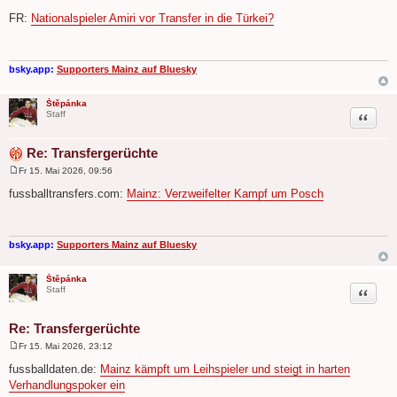
B
e
FR:
Nationalspieler Amiri vor Transfer in die Türkei?
i
t
r
a
g
bsky.app:
Supporters Mainz auf Bluesky
Štěpánka
Zitat
Staff
Re: Transfergerüchte
Fr 15. Mai 2026, 09:56
B
e
fussballtransfers.com:
Mainz: Verzweifelter Kampf um Posch
i
t
r
a
g
bsky.app:
Supporters Mainz auf Bluesky
Štěpánka
Zitat
Staff
Re: Transfergerüchte
Fr 15. Mai 2026, 23:12
B
e
fussballdaten.de:
Mainz kämpft um Leihspieler und steigt in harten
i
Verhandlungspoker ein
t
r