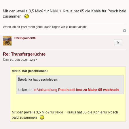
Mit den jeweils 3,5 Mio€ für Nikki + Kraus hat 05 die Kohle für Posch bald
zusammen
Wenn ich dir jetzt recht gebe, dann liegen wir ja beide falsch!
Rheingauner05
Zitat
Re: Transfergerüchte
Mi 10. Jun 2026, 12:17
B
e
i
dirk b. hat geschrieben:
t
r
Štěpánka hat geschrieben:
a
g
kicker.de:
In Verhandlung
Posch soll fest zu Mainz 05 wechseln
Mit den jeweils 3,5 Mio€ für Nikki + Kraus hat 05 die Kohle für Posch
bald zusammen