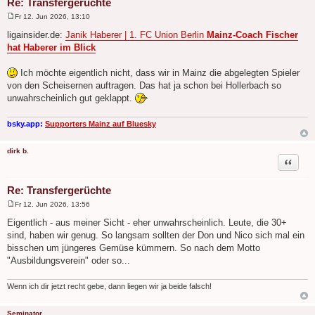
Re: Transfergerüchte
Fr 12. Jun 2026, 13:10
B
e
ligainsider.de:
Janik Haberer | 1. FC Union Berlin
Mainz-Coach Fischer
i
hat Haberer im Blick
t
r
a
Ich möchte eigentlich nicht, dass wir in Mainz die abgelegten Spieler
g
von den Scheisernen auftragen. Das hat ja schon bei Hollerbach so
unwahrscheinlich gut geklappt.
bsky.app:
Supporters Mainz auf Bluesky
dirk b.
Zitat
Re: Transfergerüchte
Fr 12. Jun 2026, 13:56
B
e
Eigentlich - aus meiner Sicht - eher unwahrscheinlich. Leute, die 30+
i
sind, haben wir genug. So langsam sollten der Don und Nico sich mal ein
t
r
bisschen um jüngeres Gemüse kümmern. So nach dem Motto
a
"Ausbildungsverein" oder so...
g
Wenn ich dir jetzt recht gebe, dann liegen wir ja beide falsch!
Seminator