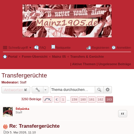
Schnellzugriff ▼
FAQ
Netiquette
Registrieren
Anmelden
Portal
Foren-Übersicht
Mainz 05
Transfers & Gerüchte
|
Aktive Themen
|
Ungelesene Beiträge
Transfergerüchte
Moderator:
Staff
Antworten
3260 Beiträge
1
…
159
160
161
162
163
Štěpánka
Zitat
Staff
Re: Transfergerüchte
Di 5. Mai 2026, 11:10