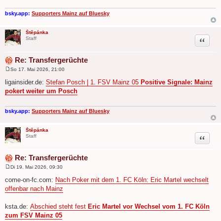
a
g
bsky.app:
Supporters Mainz auf Bluesky
Štěpánka
Zitat
Staff
Re: Transfergerüchte
So 17. Mai 2026, 21:00
B
e
ligainsider.de:
Stefan Posch | 1. FSV Mainz 05
Positive Signale: Mainz
i
pokert weiter um Posch
t
r
a
g
bsky.app:
Supporters Mainz auf Bluesky
Štěpánka
Zitat
Staff
Re: Transfergerüchte
Di 19. Mai 2026, 09:30
B
e
come-on-fc.com:
Nach Poker mit dem 1. FC Köln: Eric Martel wechselt
i
offenbar nach Mainz
t
r
a
ksta.de:
Abschied steht fest
Eric Martel vor Wechsel vom 1. FC Köln
g
zum FSV Mainz 05