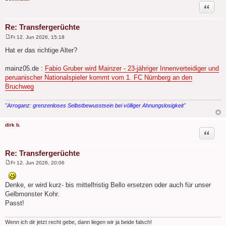
Zitat
Re: Transfergerüchte
Fr 12. Jun 2026, 15:18
B
e
Hat er das richtige Alter?
i
t
r
mainz05.de :
Fabio Gruber wird Mainzer - 23-jähriger Innenverteidiger und
a
peruanischer Nationalspieler kommt vom 1. FC Nürnberg an den
g
Bruchweg
"Arroganz: grenzenloses Selbstbewusstsein bei völliger Ahnungslosigkeit"
dirk b.
Zitat
Re: Transfergerüchte
Fr 12. Jun 2026, 20:06
B
e
i
Denke, er wird kurz- bis mittelfristig Bello ersetzen oder auch für unser
t
r
Gelbmonster Kohr.
a
Passt!
g
Wenn ich dir jetzt recht gebe, dann liegen wir ja beide falsch!