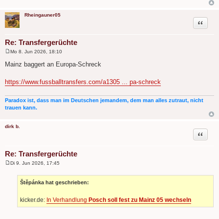
Rheingauner05
Zitat
Re: Transfergerüchte
Mo 8. Jun 2026, 18:10
B
e
Mainz baggert an Europa-Schreck
i
t
r
https://www.fussballtransfers.com/a1305 ... pa-schreck
a
g
Paradox ist, dass man im Deutschen jemandem, dem man alles zutraut, nicht
trauen kann.
dirk b.
Zitat
Re: Transfergerüchte
Di 9. Jun 2026, 17:45
B
e
i
Štěpánka hat geschrieben:
t
r
a
kicker.de:
In Verhandlung
Posch soll fest zu Mainz 05 wechseln
g