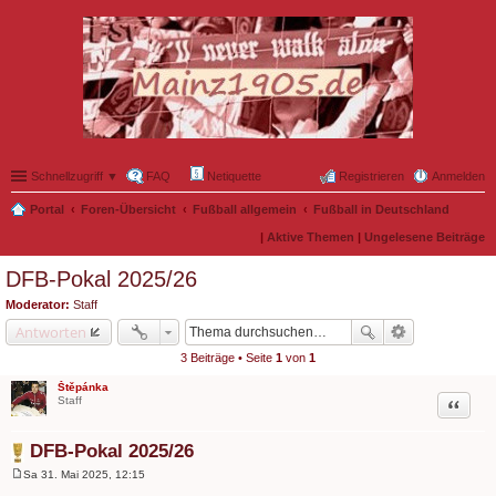
Schnellzugriff ▼
FAQ
Netiquette
Registrieren
Anmelden
Portal
Foren-Übersicht
Fußball allgemein
Fußball in Deutschland
|
Aktive Themen
|
Ungelesene Beiträge
DFB-Pokal 2025/26
Moderator:
Staff
Antworten
3 Beiträge • Seite
1
von
1
Štěpánka
Zitat
Staff
DFB-Pokal 2025/26
Sa 31. Mai 2025, 12:15
B