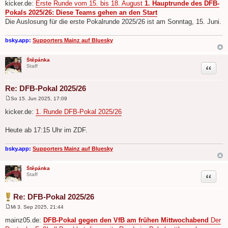
e
kicker.de:
Erste Runde vom 15. bis 18. August
1. Hauptrunde des DFB-
i
Pokals 2025/26: Diese Teams gehen an den Start
t
r
Die Auslosung für die erste Pokalrunde 2025/26 ist am Sonntag, 15. Juni.
a
g
bsky.app:
Supporters Mainz auf Bluesky
Štěpánka
Zitat
Staff
Re: DFB-Pokal 2025/26
So 15. Jun 2025, 17:09
B
e
kicker.de:
1. Runde DFB-Pokal 2025/26
i
t
r
Heute ab 17:15 Uhr im ZDF.
a
g
bsky.app:
Supporters Mainz auf Bluesky
Štěpánka
Zitat
Staff
Re: DFB-Pokal 2025/26
Mi 3. Sep 2025, 21:44
B
e
mainz05.de:
DFB-Pokal gegen den VfB am frühen Mittwochabend
Der
i