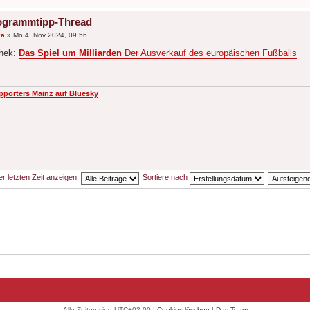
ogrammtipp-Thread
ka
»
Mo 4. Nov 2024, 09:56
hek:
Das Spiel um Milliarden
Der Ausverkauf des europäischen Fußballs
pporters Mainz auf Bluesky
er letzten Zeit anzeigen:
Sortiere nach
Alle Zeiten sind
UTC+02:00
|
Cookies löschen
|
Das Team