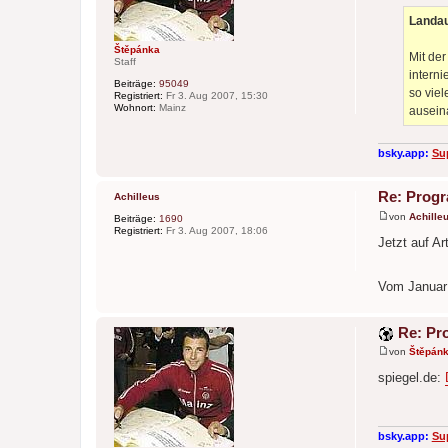
r
a
Landau
g
Štěpánka
Mit der
Staff
interni
Beiträge:
95049
so vie
Registriert:
Fr 3. Aug 2007, 15:30
Wohnort:
Mainz
ausein
bsky.app:
Su
Re: Prog
Achilleus
von
Achille
Beiträge:
1690
B
Registriert:
Fr 3. Aug 2007, 18:06
e
Jetzt auf Ar
i
t
r
Vom Januar
a
g
Re: Pr
von
Štěpán
B
e
spiegel.de:
i
t
r
a
g
bsky.app:
Su