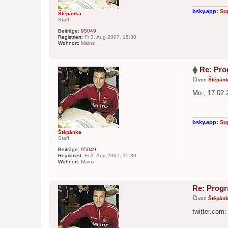
g
bsky.app:
Su
Štěpánka
Staff
Beiträge:
95049
Registriert:
Fr 3. Aug 2007, 15:30
Wohnort:
Mainz
Re: Pro
von
Štěpán
B
e
Mo., 17.02.
i
t
r
a
g
bsky.app:
Su
Štěpánka
Staff
Beiträge:
95049
Registriert:
Fr 3. Aug 2007, 15:30
Wohnort:
Mainz
Re: Prog
von
Štěpán
B
e
twitter.com
i
t
r