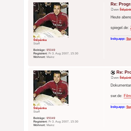
Re: Prog
von
Štěpán
B
e
Heute abend
i
t
r
spiegel.de:
a
g
bsky.app:
Su
Štěpánka
Staff
Beiträge:
95049
Registriert:
Fr 3. Aug 2007, 15:30
Wohnort:
Mainz
Re: Pr
von
Štěpán
B
e
Dokumentarf
i
t
r
swr.de:
Film
a
g
bsky.app:
Su
Štěpánka
Staff
Beiträge:
95049
Registriert:
Fr 3. Aug 2007, 15:30
Wohnort:
Mainz