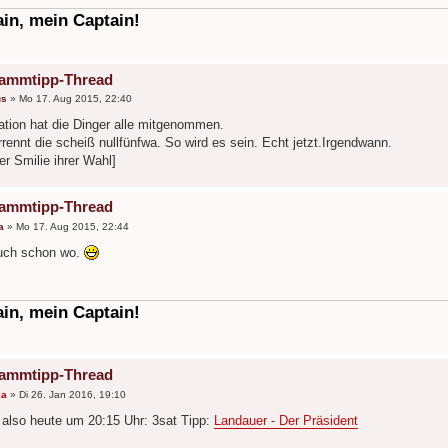
in, mein Captain!
rammtipp-Thread
us
»
Mo 17. Aug 2015, 22:40
tion hat die Dinger alle mitgenommen.
rennt die scheiß nullfünfwa. So wird es sein. Echt jetzt.Irgendwann.
der Smilie ihrer Wahl]
rammtipp-Thread
a
»
Mo 17. Aug 2015, 22:44
auch schon wo.
in, mein Captain!
rammtipp-Thread
ka
»
Di 26. Jan 2016, 19:10
 also heute um 20:15 Uhr: 3sat Tipp:
Landauer - Der Präsident