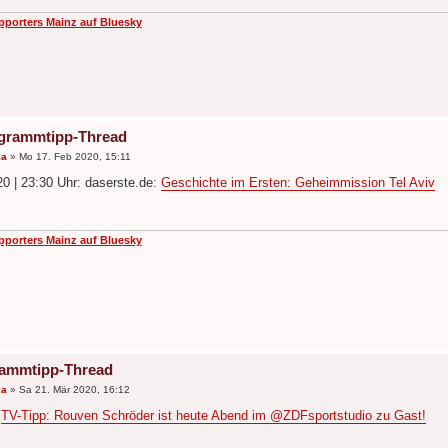
pporters Mainz auf Bluesky
grammtipp-Thread
ka
»
Mo 17. Feb 2020, 15:11
20 | 23:30 Uhr: daserste.de:
Geschichte im Ersten: Geheimmission Tel Aviv
pporters Mainz auf Bluesky
rammtipp-Thread
ka
»
Sa 21. Mär 2020, 16:12
:
TV-Tipp: Rouven Schröder ist heute Abend im @ZDFsportstudio zu Gast!