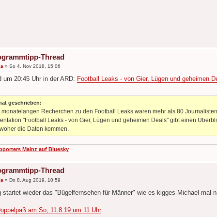
ogrammtipp-Thread
ka
»
So 4. Nov 2018, 15:06
 um 20:45 Uhr in der ARD:
Football Leaks - von Gier, Lügen und geheimen D
at geschrieben:
 monatelangen Recherchen zu den Football Leaks waren mehr als 80 Journalisten
ntation "Football Leaks - von Gier, Lügen und geheimen Deals" gibt einen Überbli
 woher die Daten kommen.
pporters Mainz auf Bluesky
ogrammtipp-Thread
ka
»
Do 8. Aug 2019, 10:59
startet wieder das "Bügelfernsehen für Männer" wie es kigges-Michael mal n
oppelpaß am So, 11.8.19 um 11 Uhr