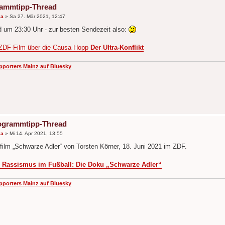
rammtipp-Thread
ka
»
Sa 27. Mär 2021, 12:47
 um 23:30 Uhr - zur besten Sendezeit also:
ZDF-Film über die Causa Hopp
Der Ultra-Konflikt
pporters Mainz auf Bluesky
ogrammtipp-Thread
ka
»
Mi 14. Apr 2021, 13:55
ilm „Schwarze Adler“ von Torsten Körner, 18. Juni 2021 im ZDF.
Rassismus im Fußball: Die Doku „Schwarze Adler“
pporters Mainz auf Bluesky