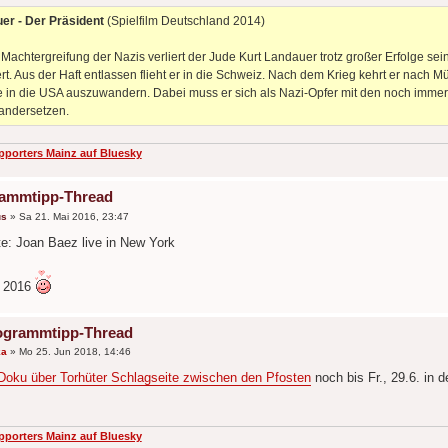
er - Der Präsident
(Spielfilm Deutschland 2014)
 Machtergreifung der Nazis verliert der Jude Kurt Landauer trotz großer Erfolge s
ert. Aus der Haft entlassen flieht er in die Schweiz. Nach dem Krieg kehrt er nach 
le in die USA auszuwandern. Dabei muss er sich als Nazi-Opfer mit den noch im
andersetzen.
pporters Mainz auf Bluesky
rammtipp-Thread
us
»
Sa 21. Mai 2016, 23:47
te: Joan Baez live in New York
 2016
ogrammtipp-Thread
ka
»
Mo 25. Jun 2018, 14:46
Doku über Torhüter Schlagseite zwischen den Pfosten
noch bis Fr., 29.6. in 
pporters Mainz auf Bluesky