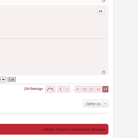
Zitat
254 Beiträge
1
…
9
10
11
12
13
Gehe zu
|
Aktive Themen
|
Ungelesene Beiträge