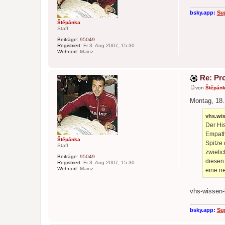
a
g
bsky.app:
Su
Štěpánka
Staff
Beiträge:
95049
Registriert:
Fr 3. Aug 2007, 15:30
Wohnort:
Mainz
Re: Pr
von
Štěpán
B
e
Montag, 18.
i
t
vhs.wis
r
a
Der His
g
Empathi
Štěpánka
Spitze
Staff
zwieli
Beiträge:
95049
diesen 
Registriert:
Fr 3. Aug 2007, 15:30
Wohnort:
Mainz
eine n
vhs-wissen-
bsky.app:
Su