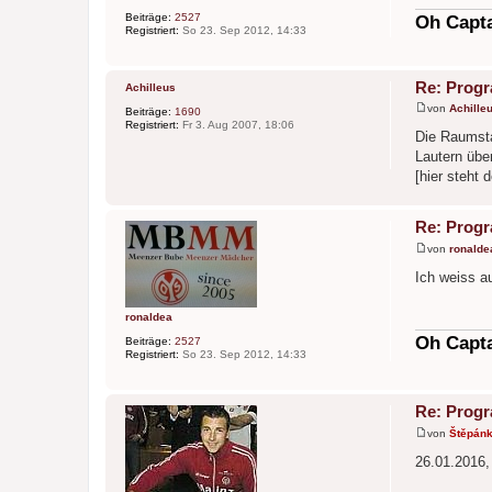
a
Beiträge:
2527
g
Oh Capta
Registriert:
So 23. Sep 2012, 14:33
Re: Prog
Achilleus
von
Achille
Beiträge:
1690
B
Registriert:
Fr 3. Aug 2007, 18:06
e
Die Raumsta
i
Lautern über
t
r
[hier steht 
a
g
Re: Prog
von
ronalde
B
e
Ich weiss 
i
t
r
ronaldea
a
g
Oh Capta
Beiträge:
2527
Registriert:
So 23. Sep 2012, 14:33
Re: Prog
von
Štěpán
B
e
26.01.2016,
i
t