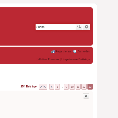
Registrieren
Anmelden
|
Aktive Themen
|
Ungelesene Beiträge
254 Beiträge
1
…
9
10
11
12
13
Zitat