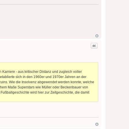
Zitat
Karriere - aus kritischer Distanz und zugleich voller
etablierte sich in den 1960er und 1970er Jahren an der
Ruins. Wie die Insolvenz abgewendet werden konnte, welche
elchem Maße Superstars wie Müller oder Beckenbauer von
 Fußballgeschichte wird hier zur Zeitgeschichte, die damit