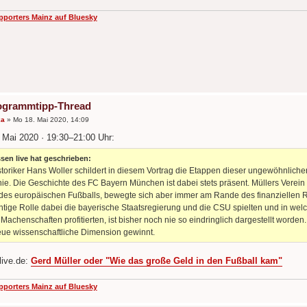
pporters Mainz auf Bluesky
ogrammtipp-Thread
ka
»
Mo 18. Mai 2020, 14:09
 Mai 2020 · 19:30–21:00 Uhr:
sen live hat geschrieben:
toriker Hans Woller schildert in diesem Vortrag die Etappen dieser ungewöhnlichen 
e. Die Geschichte des FC Bayern München ist dabei stets präsent. Müllers Verein 
 des europäischen Fußballs, bewegte sich aber immer am Rande des finanziellen 
chtige Rolle dabei die bayerische Staatsregierung und die CSU spielten und in w
Machenschaften profitierten, ist bisher noch nie so eindringlich dargestellt worden.
eue wissenschaftliche Dimension gewinnt.
live.de:
Gerd Müller oder "Wie das große Geld in den Fußball kam"
pporters Mainz auf Bluesky