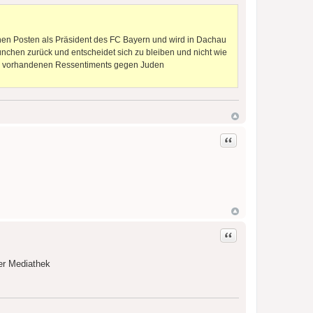
einen Posten als Präsident des FC Bayern und wird in Dachau
München zurück und entscheidet sich zu bleiben und nicht wie
mer vorhandenen Ressentiments gegen Juden
Zitat
Zitat
der Mediathek