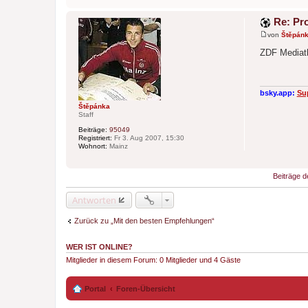
Re: Pr
von
Štěpán
B
e
ZDF Mediat
i
t
r
a
g
bsky.app:
Su
Štěpánka
Staff
Beiträge:
95049
Registriert:
Fr 3. Aug 2007, 15:30
Wohnort:
Mainz
Beiträge d
Antworten
Zurück zu „Mit den besten Empfehlungen“
WER IST ONLINE?
Mitglieder in diesem Forum: 0 Mitglieder und 4 Gäste
Portal
Foren-Übersicht