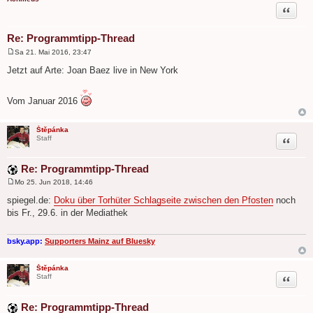
Zitat
Re: Programmtipp-Thread
Sa 21. Mai 2016, 23:47
B
e
Jetzt auf Arte: Joan Baez live in New York
i
t
r
Vom Januar 2016
a
g
Štěpánka
Zitat
Staff
Re: Programmtipp-Thread
Mo 25. Jun 2018, 14:46
B
e
spiegel.de:
Doku über Torhüter Schlagseite zwischen den Pfosten
noch
i
bis Fr., 29.6. in der Mediathek
t
r
a
g
bsky.app:
Supporters Mainz auf Bluesky
Štěpánka
Zitat
Staff
Re: Programmtipp-Thread