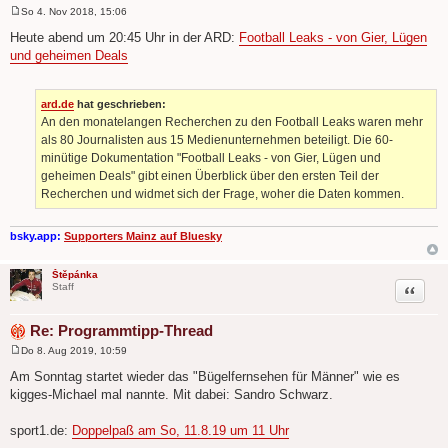
So 4. Nov 2018, 15:06
B
e
Heute abend um 20:45 Uhr in der ARD:
Football Leaks - von Gier, Lügen
i
und geheimen Deals
t
r
a
g
ard.de
hat geschrieben:
An den monatelangen Recherchen zu den Football Leaks waren mehr
als 80 Journalisten aus 15 Medienunternehmen beteiligt. Die 60-
minütige Dokumentation "Football Leaks - von Gier, Lügen und
geheimen Deals" gibt einen Überblick über den ersten Teil der
Recherchen und widmet sich der Frage, woher die Daten kommen.
bsky.app:
Supporters Mainz auf Bluesky
Štěpánka
Zitat
Staff
Re: Programmtipp-Thread
Do 8. Aug 2019, 10:59
B
e
Am Sonntag startet wieder das "Bügelfernsehen für Männer" wie es
i
kigges-Michael mal nannte. Mit dabei: Sandro Schwarz.
t
r
a
sport1.de:
Doppelpaß am So, 11.8.19 um 11 Uhr
g