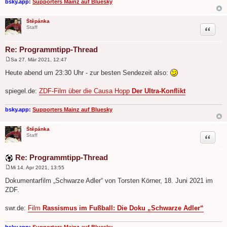
bsky.app:
Supporters Mainz auf Bluesky
Štěpánka
Zitat
Staff
Re: Programmtipp-Thread
Sa 27. Mär 2021, 12:47
B
e
Heute abend um 23:30 Uhr - zur besten Sendezeit also:
i
t
r
spiegel.de:
ZDF-Film über die Causa Hopp
Der Ultra-Konflikt
a
g
bsky.app:
Supporters Mainz auf Bluesky
Štěpánka
Zitat
Staff
Re: Programmtipp-Thread
Mi 14. Apr 2021, 13:55
B
e
Dokumentarfilm „Schwarze Adler“ von Torsten Körner, 18. Juni 2021 im
i
ZDF.
t
r
a
swr.de:
Film
Rassismus im Fußball: Die Doku „Schwarze Adler“
g
bsky.app:
Supporters Mainz auf Bluesky