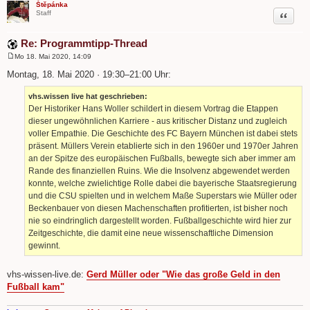
Štěpánka
Zitat
Staff
Re: Programmtipp-Thread
Mo 18. Mai 2020, 14:09
B
e
Montag, 18. Mai 2020 · 19:30–21:00 Uhr:
i
t
vhs.wissen live hat geschrieben:
r
a
Der Historiker Hans Woller schildert in diesem Vortrag die Etappen
g
dieser ungewöhnlichen Karriere - aus kritischer Distanz und zugleich
voller Empathie. Die Geschichte des FC Bayern München ist dabei stets
präsent. Müllers Verein etablierte sich in den 1960er und 1970er Jahren
an der Spitze des europäischen Fußballs, bewegte sich aber immer am
Rande des finanziellen Ruins. Wie die Insolvenz abgewendet werden
konnte, welche zwielichtige Rolle dabei die bayerische Staatsregierung
und die CSU spielten und in welchem Maße Superstars wie Müller oder
Beckenbauer von diesen Machenschaften profitierten, ist bisher noch
nie so eindringlich dargestellt worden. Fußballgeschichte wird hier zur
Zeitgeschichte, die damit eine neue wissenschaftliche Dimension
gewinnt.
vhs-wissen-live.de:
Gerd Müller oder "Wie das große Geld in den
Fußball kam"