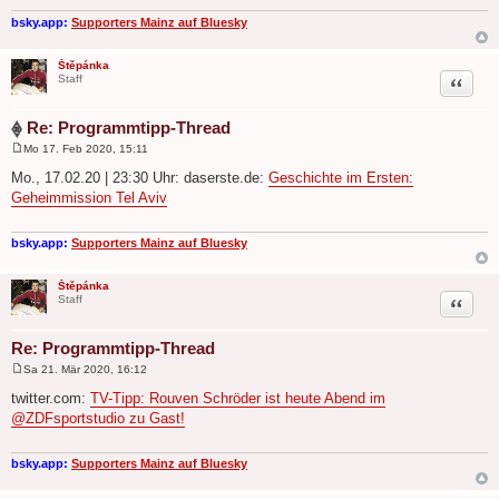
bsky.app:
Supporters Mainz auf Bluesky
Štěpánka
Zitat
Staff
Re: Programmtipp-Thread
Mo 17. Feb 2020, 15:11
B
e
Mo., 17.02.20 | 23:30 Uhr: daserste.de:
Geschichte im Ersten:
i
Geheimmission Tel Aviv
t
r
a
g
bsky.app:
Supporters Mainz auf Bluesky
Štěpánka
Zitat
Staff
Re: Programmtipp-Thread
Sa 21. Mär 2020, 16:12
B
e
twitter.com:
TV-Tipp: Rouven Schröder ist heute Abend im
i
@ZDFsportstudio zu Gast!
t
r
a
g
bsky.app:
Supporters Mainz auf Bluesky