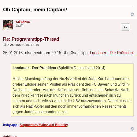
r
a
g
Oh Captain, mein Captain!
Štěpánka
Zitat
Staff
Re: Programmtipp-Thread
Di 26. Jan 2016, 19:10
B
e
26.01.2016, also heute um 20:15 Uhr: 3sat Tipp:
Landauer - Der Präsident
i
t
r
a
Landauer - Der Präsident
(Spielfilm Deutschland 2014)
g
Mit der Machtergreifung der Nazis verliert der Jude Kurt Landauer trotz
großer Erfolge seinen Posten als Präsident des FC Bayern und wird in
Dachau interniert. Aus der Haft entlassen flieht er in die Schweiz. Nach
dem Krieg kehrt er nach München zurück und entscheidet sich zu
bleiben und nicht wie so viele in die USA auszuwandern. Dabei muss er
sich als Nazi-Opfer mit den noch immer vorhandenen Ressentiments
gegen Juden auseinandersetzen.
bsky.app:
Supporters Mainz auf Bluesky
Achilleus