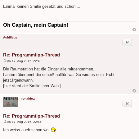
B
e
Einmal keinen Smilie gesetzt und schon ...
i
t
r
a
g
Oh Captain, mein Captain!
Achilleus
Zitat
Re: Programmtipp-Thread
Mo 17. Aug 2015, 22:40
B
e
Die Raumstation hat die Dinger alle mitgenommen.
i
Lautern überrennt die scheiß nullfünfwa. So wird es sein. Echt
t
r
jetzt.Irgendwann.
a
[hier steht der Smilie ihrer Wahl]
g
ronaldea
Zitat
Re: Programmtipp-Thread
Mo 17. Aug 2015, 22:44
B
e
Ich weiss auch schon wo.
i
t