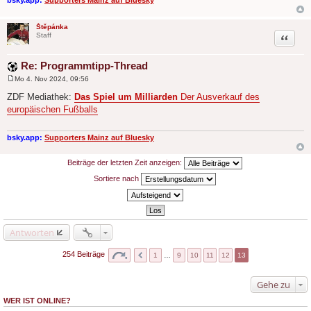
Štěpánka
Zitat
Staff
Re: Programmtipp-Thread
Mo 4. Nov 2024, 09:56
B
e
ZDF Mediathek:
Das Spiel um Milliarden
Der Ausverkauf des
i
europäischen Fußballs
t
r
a
g
bsky.app:
Supporters Mainz auf Bluesky
Beiträge der letzten Zeit anzeigen:
Sortiere nach
Antworten
254 Beiträge
1
…
9
10
11
12
13
Gehe zu
WER IST ONLINE?