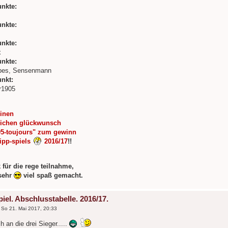
unkte:
unkte:
unkte:
x
unkte:
pes, Sensenmann
unkt:
r1905
inen
lichen glückwunsch
05-toujours" zum gewinn
tipp-spiels
2016/17
!!
 für die rege teilnahme,
 sehr
viel spaß gemacht.
iel. Abschlusstabelle. 2016/17.
»
So 21. Mai 2017, 20:33
 an die drei Sieger.....