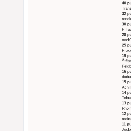
40 p
Trans
32 p
ronal
30 p
P Tau
28 p
noch'
25 p
Prox
19 p
Štěp
Feld
16 p
dadum
15 p
Achil
14 p
Tohu
13 p
Rhoi
12 p
main
11 p
Jock