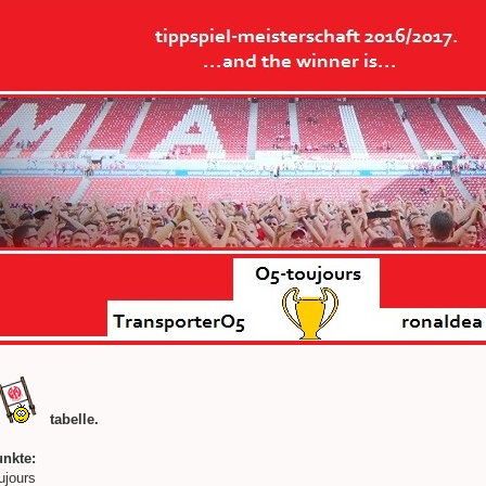
tabelle.
unkte:
ujours