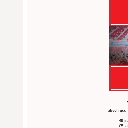
a
g
abschluss
49 p
05-to