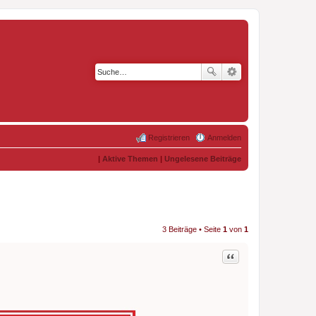
Registrieren
Anmelden
|
Aktive Themen
|
Ungelesene Beiträge
3 Beiträge • Seite
1
von
1
Zitat