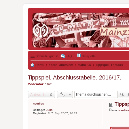
Schnellzugriff ▼
FAQ
Netiquette
Portal
Foren-Übersicht
Mainz 05
Tippspiel-Threads
Tippspiel. Abschlusstabelle. 2016/17.
Moderator:
Staff
Antworten
Tippsp
noodles
Beiträge:
2085
von
noodles
B
Registriert:
Fr 7. Sep 2007, 20:21
e
i
t
r