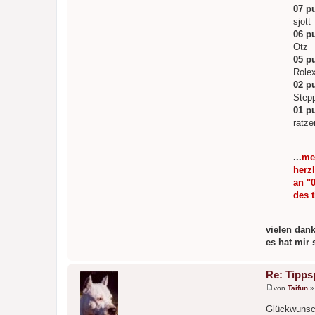
07 p
sjott
06 p
Otz
05 p
Role
02 p
Step
01 p
ratze
...
me
herz
an "
des 
vielen dank
es hat mir
Re: Tippsp
von
Taifun
B
e
Glückwunsch
i