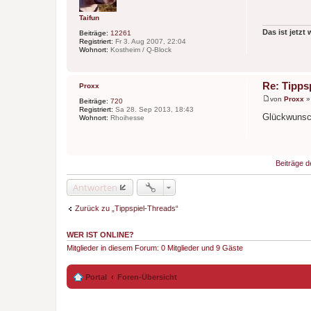
t
r
Taifun
a
g
Das ist jetzt
Beiträge:
12261
Registriert:
Fr 3. Aug 2007, 22:04
Wohnort:
Kostheim / Q-Block
Re: Tippsp
Proxx
von
Proxx
Beiträge:
720
B
Registriert:
Sa 28. Sep 2013, 18:43
e
Glückwunsch
Wohnort:
Rhoihesse
i
t
r
a
g
Beiträge d
Antworten
Zurück zu „Tippspiel-Threads“
WER IST ONLINE?
Mitglieder in diesem Forum: 0 Mitglieder und 9 Gäste
Portal
Foren-Übersicht