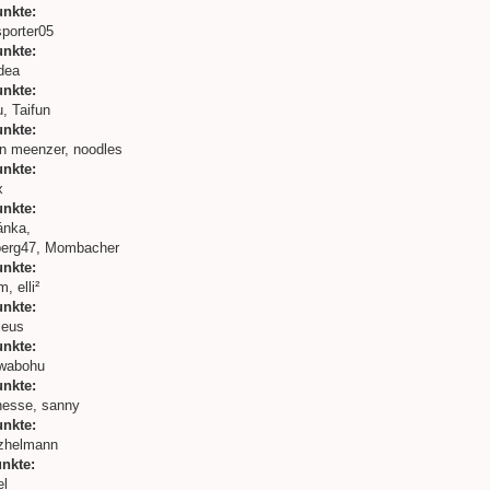
unkte:
porter05
unkte:
dea
unkte:
, Taifun
unkte:
n meenzer, noodles
unkte:
x
unkte:
ánka,
berg47, Mombacher
unkte:
, elli²
unkte:
leus
unkte:
wabohu
unkte:
hesse, sanny
unkte:
zhelmann
unkte:
el