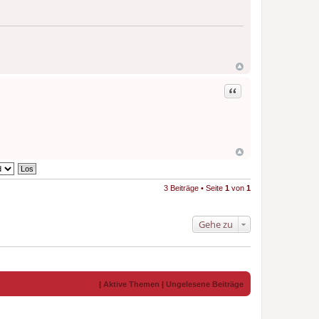
Zitat
3 Beiträge • Seite
1
von
1
Gehe zu
|
Aktive Themen
|
Ungelesene Beiträge