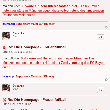
B
e
mainz05.de:
"Erwarte ein sehr interessantes Spiel"
Die 05-Frauen
i
treten auswärts in München gegen die Zweitvertretung des amtierenden
t
r
Deutschen Meisters an
a
g
bsky.app:
Supporters Mainz auf Bluesky
Štěpánka
Zitat
Staff
Re: Die Homepage - Frauenfußball
So 19. Okt 2025, 18:56
B
e
mainz05.de:
05-Frauen mit Befreiungsschlag in München
Die
i
Mainzerinnen setzen sich mit 4:1 bei der Zweitvertretung des FC Bayern
t
r
durch
a
g
bsky.app:
Supporters Mainz auf Bluesky
Štěpánka
Zitat
Staff
Re: Die Homepage - Frauenfußball
Fr 31. Okt 2025, 19:05
B
e