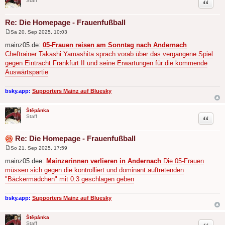
Zitat
Staff
Re: Die Homepage - Frauenfußball
Sa 20. Sep 2025, 10:03
B
e
mainz05.de:
05-Frauen reisen am Sonntag nach Andernach
i
Cheftrainer Takashi Yamashita sprach vorab über das vergangene Spiel
t
r
gegen Eintracht Frankfurt II und seine Erwartungen für die kommende
a
Auswärtspartie
g
bsky.app:
Supporters Mainz auf Bluesky
Štěpánka
Zitat
Staff
Re: Die Homepage - Frauenfußball
So 21. Sep 2025, 17:59
B
e
mainz05.dee:
Mainzerinnen verlieren in Andernach
Die 05-Frauen
i
müssen sich gegen die kontrolliert und dominant auftretenden
t
r
"Bäckermädchen" mit 0:3 geschlagen geben
a
g
bsky.app:
Supporters Mainz auf Bluesky
Štěpánka
Zitat
Staff