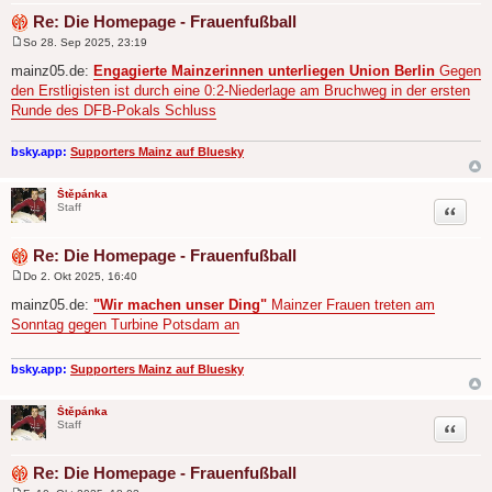
Re: Die Homepage - Frauenfußball
So 28. Sep 2025, 23:19
B
e
mainz05.de:
Engagierte Mainzerinnen unterliegen Union Berlin
Gegen
i
den Erstligisten ist durch eine 0:2-Niederlage am Bruchweg in der ersten
t
r
Runde des DFB-Pokals Schluss
a
g
bsky.app:
Supporters Mainz auf Bluesky
Štěpánka
Zitat
Staff
Re: Die Homepage - Frauenfußball
Do 2. Okt 2025, 16:40
B
e
mainz05.de:
"Wir machen unser Ding"
Mainzer Frauen treten am
i
Sonntag gegen Turbine Potsdam an
t
r
a
g
bsky.app:
Supporters Mainz auf Bluesky
Štěpánka
Zitat
Staff
Re: Die Homepage - Frauenfußball