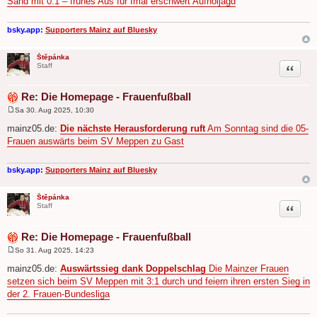
Sand mit 0:1 – frühes Aus für Imai erschwert Aufholjagd
t
r
a
g
bsky.app:
Supporters Mainz auf Bluesky
Štěpánka
Zitat
Staff
Re: Die Homepage - Frauenfußball
Sa 30. Aug 2025, 10:30
B
e
mainz05.de:
Die nächste Herausforderung ruft
Am Sonntag sind die 05-
i
Frauen auswärts beim SV Meppen zu Gast
t
r
a
g
bsky.app:
Supporters Mainz auf Bluesky
Štěpánka
Zitat
Staff
Re: Die Homepage - Frauenfußball
So 31. Aug 2025, 14:23
B
e
mainz05.de:
Auswärtssieg dank Doppelschlag
Die Mainzer Frauen
i
setzen sich beim SV Meppen mit 3:1 durch und feiern ihren ersten Sieg in
t
r
der 2. Frauen-Bundesliga
a
g