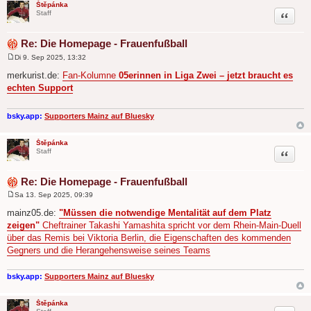
Štěpánka
Zitat
Staff
Re: Die Homepage - Frauenfußball
Di 9. Sep 2025, 13:32
B
e
merkurist.de:
Fan-Kolumne
05erinnen in Liga Zwei – jetzt braucht es
i
echten Support
t
r
a
g
bsky.app:
Supporters Mainz auf Bluesky
Štěpánka
Zitat
Staff
Re: Die Homepage - Frauenfußball
Sa 13. Sep 2025, 09:39
B
e
mainz05.de:
"Müssen die notwendige Mentalität auf dem Platz
i
zeigen"
Cheftrainer Takashi Yamashita spricht vor dem Rhein-Main-Duell
t
r
über das Remis bei Viktoria Berlin, die Eigenschaften des kommenden
a
Gegners und die Herangehensweise seines Teams
g
bsky.app:
Supporters Mainz auf Bluesky
Štěpánka