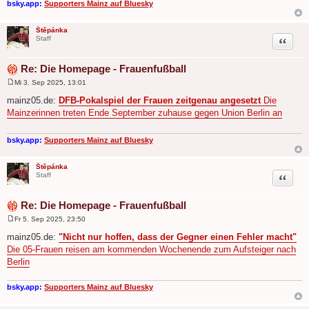
bsky.app:
Supporters Mainz auf Bluesky
Štěpánka
Zitat
Staff
Re: Die Homepage - Frauenfußball
Mi 3. Sep 2025, 13:01
B
e
mainz05.de:
DFB-Pokalspiel der Frauen zeitgenau angesetzt
Die
i
Mainzerinnen treten Ende September zuhause gegen Union Berlin an
t
r
a
g
bsky.app:
Supporters Mainz auf Bluesky
Štěpánka
Zitat
Staff
Re: Die Homepage - Frauenfußball
Fr 5. Sep 2025, 23:50
B
e
mainz05.de:
"Nicht nur hoffen, dass der Gegner einen Fehler macht"
i
Die 05-Frauen reisen am kommenden Wochenende zum Aufsteiger nach
t
r
Berlin
a
g
bsky.app:
Supporters Mainz auf Bluesky