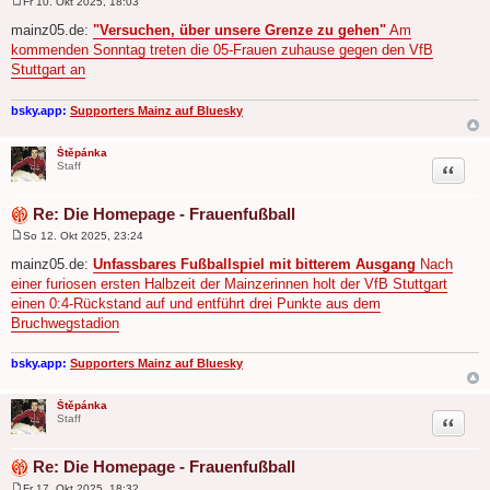
Fr 10. Okt 2025, 18:03
B
e
mainz05.de:
"Versuchen, über unsere Grenze zu gehen"
Am
i
kommenden Sonntag treten die 05-Frauen zuhause gegen den VfB
t
r
Stuttgart an
a
g
bsky.app:
Supporters Mainz auf Bluesky
Štěpánka
Zitat
Staff
Re: Die Homepage - Frauenfußball
So 12. Okt 2025, 23:24
B
e
mainz05.de:
Unfassbares Fußballspiel mit bitterem Ausgang
Nach
i
einer furiosen ersten Halbzeit der Mainzerinnen holt der VfB Stuttgart
t
r
einen 0:4-Rückstand auf und entführt drei Punkte aus dem
a
Bruchwegstadion
g
bsky.app:
Supporters Mainz auf Bluesky
Štěpánka
Zitat
Staff
Re: Die Homepage - Frauenfußball
Fr 17. Okt 2025, 18:32