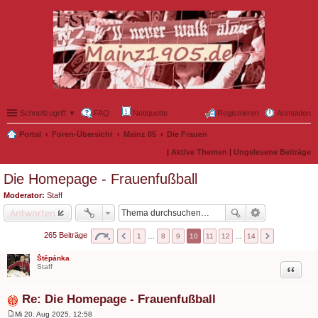
Schnellzugriff ▼
FAQ
Netiquette
Registrieren
Anmelden
Portal
Foren-Übersicht
Mainz 05
Die Frauen
|
Aktive Themen
|
Ungelesene Beiträge
Die Homepage - Frauenfußball
Moderator:
Staff
Antworten
265 Beiträge
1
…
8
9
10
11
12
…
14
Štěpánka
Zitat
Staff
Re: Die Homepage - Frauenfußball
Mi 20. Aug 2025, 12:58