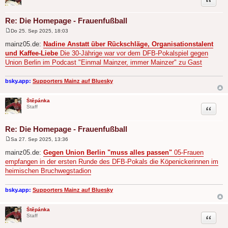
Re: Die Homepage - Frauenfußball
Do 25. Sep 2025, 18:03
B
e
mainz05.de:
Nadine Anstatt über Rückschläge, Organisationstalent
i
und Kaffee-Liebe
Die 30-Jährige war vor dem DFB-Pokalspiel gegen
t
r
Union Berlin im Podcast "Einmal Mainzer, immer Mainzer" zu Gast
a
g
bsky.app:
Supporters Mainz auf Bluesky
Štěpánka
Zitat
Staff
Re: Die Homepage - Frauenfußball
Sa 27. Sep 2025, 13:36
B
e
mainz05.de:
Gegen Union Berlin "muss alles passen"
05-Frauen
i
empfangen in der ersten Runde des DFB-Pokals die Köpenickerinnen im
t
r
heimischen Bruchwegstadion
a
g
bsky.app:
Supporters Mainz auf Bluesky
Štěpánka
Zitat
Staff