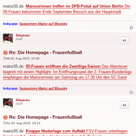
B
e
mainz05.de:
Mainzerinnen treffen im DFB-Pokal auf Union Berlin
Die
i
05-Frauen bekommen Ende September Besuch aus der Hauptstadt
t
r
a
g
bsky.app:
Supporters Mainz auf Bluesky
Štěpánka
Zitat
Staff
Re: Die Homepage - Frauenfußball
Mi 20. Aug 2025, 22:08
B
e
mainz05.de:
05-Frauen eröffnen die Zweitliga-Saison
Das Abenteuer
i
beginnt mit einem Highlight: Im Eröffnungsspiel der 2. Frauen-Bundesliga
t
r
empfangen die Mainzerinnen am Samstag um 17.30 Uhr den SC Sand
a
g
bsky.app:
Supporters Mainz auf Bluesky
Štěpánka
Zitat
Staff
Re: Die Homepage - Frauenfußball
So 24. Aug 2025, 10:13
B
e
mainz05.de:
Knappe Niederlage zum Auftakt
FSV-Frauen unterliegen
i