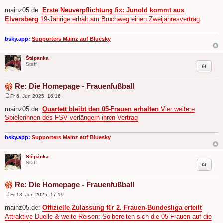
B
e
mainz05.de:
Erste Neuverpflichtung fix: Junold kommt aus
i
Elversberg
19-Jährige erhält am Bruchweg einen Zweijahresvertrag
t
r
a
g
bsky.app:
Supporters Mainz auf Bluesky
Štěpánka
Zitat
Staff
Re: Die Homepage - Frauenfußball
Fr 6. Jun 2025, 16:16
B
e
mainz05.de:
Quartett bleibt den 05-Frauen erhalten
Vier weitere
i
Spielerinnen des FSV verlängern ihren Vertrag
t
r
a
g
bsky.app:
Supporters Mainz auf Bluesky
Štěpánka
Zitat
Staff
Re: Die Homepage - Frauenfußball
Fr 13. Jun 2025, 17:19
B
e
mainz05.de:
Offizielle Zulassung für 2. Frauen-Bundesliga erteilt
i
Attraktive Duelle & weite Reisen: So bereiten sich die 05-Frauen auf die
t
r