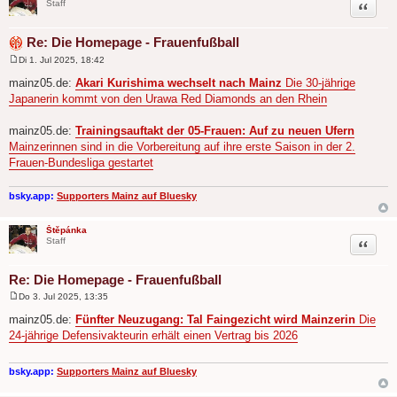
Zitat
Staff
Re: Die Homepage - Frauenfußball
Di 1. Jul 2025, 18:42
B
e
mainz05.de:
Akari Kurishima wechselt nach Mainz
Die 30-jährige
i
Japanerin kommt von den Urawa Red Diamonds an den Rhein
t
r
a
mainz05.de:
Trainingsauftakt der 05-Frauen: Auf zu neuen Ufern
g
Mainzerinnen sind in die Vorbereitung auf ihre erste Saison in der 2.
Frauen-Bundesliga gestartet
bsky.app:
Supporters Mainz auf Bluesky
Štěpánka
Zitat
Staff
Re: Die Homepage - Frauenfußball
Do 3. Jul 2025, 13:35
B
e
mainz05.de:
Fünfter Neuzugang: Tal Faingezicht wird Mainzerin
Die
i
24-jährige Defensivakteurin erhält einen Vertrag bis 2026
t
r
a
g
bsky.app:
Supporters Mainz auf Bluesky