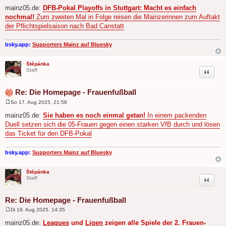
e
mainz05.de:
DFB-Pokal Playoffs in Stuttgart: Macht es einfach
i
nochmal!
Zum zweiten Mal in Folge reisen die Mainzerinnen zum Auftakt
t
r
der Pflichtspielsaison nach Bad Canstatt
a
g
bsky.app:
Supporters Mainz auf Bluesky
Štěpánka
Zitat
Staff
Re: Die Homepage - Frauenfußball
So 17. Aug 2025, 21:58
B
e
mainz05.de:
Sie haben es noch einmal getan!
In einem packenden
i
Duell setzen sich die 05-Frauen gegen einen starken VfB durch und lösen
t
r
das Ticket für den DFB-Pokal
a
g
bsky.app:
Supporters Mainz auf Bluesky
Štěpánka
Zitat
Staff
Re: Die Homepage - Frauenfußball
Di 19. Aug 2025, 14:35
B
e
mainz05.de:
Leagues
und
Ligen
zeigen alle Spiele der 2. Frauen-