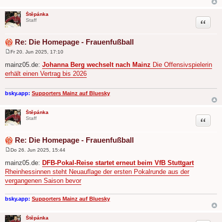
Štěpánka
Zitat
Staff
Re: Die Homepage - Frauenfußball
Fr 20. Jun 2025, 17:10
B
e
mainz05.de:
Johanna Berg wechselt nach Mainz
Die Offensivspielerin
i
erhält einen Vertrag bis 2026
t
r
a
g
bsky.app:
Supporters Mainz auf Bluesky
Štěpánka
Zitat
Staff
Re: Die Homepage - Frauenfußball
Do 26. Jun 2025, 15:44
B
e
mainz05.de:
DFB-Pokal-Reise startet erneut beim VfB Stuttgart
i
Rheinhessinnen steht Neuauflage der ersten Pokalrunde aus der
t
r
vergangenen Saison bevor
a
g
bsky.app:
Supporters Mainz auf Bluesky
Štěpánka