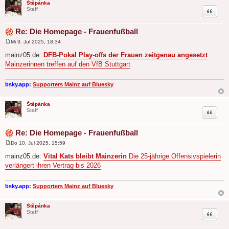
Štěpánka
Zitat
Staff
Re: Die Homepage - Frauenfußball
Mi 9. Jul 2025, 18:34
B
e
mainz05.de:
DFB-Pokal Play-offs der Frauen zeitgenau angesetzt
i
Mainzerinnen treffen auf den VfB Stuttgart
t
r
a
g
bsky.app:
Supporters Mainz auf Bluesky
Štěpánka
Zitat
Staff
Re: Die Homepage - Frauenfußball
Do 10. Jul 2025, 15:59
B
e
mainz05.de:
Vital Kats bleibt Mainzerin
Die 25-jährige Offensivspielerin
i
verlängert ihren Vertrag bis 2026
t
r
a
g
bsky.app:
Supporters Mainz auf Bluesky
Štěpánka
Zitat
Staff