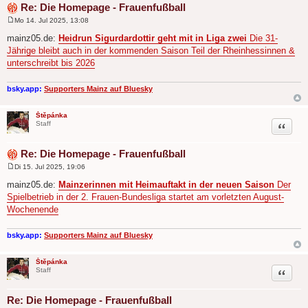
Re: Die Homepage - Frauenfußball
Mo 14. Jul 2025, 13:08
B
e
mainz05.de:
Heidrun Sigurdardottir geht mit in Liga zwei
Die 31-
i
Jährige bleibt auch in der kommenden Saison Teil der Rheinhessinnen &
t
r
unterschreibt bis 2026
a
g
bsky.app:
Supporters Mainz auf Bluesky
Štěpánka
Zitat
Staff
Re: Die Homepage - Frauenfußball
Di 15. Jul 2025, 19:06
B
e
mainz05.de:
Mainzerinnen mit Heimauftakt in der neuen Saison
Der
i
Spielbetrieb in der 2. Frauen-Bundesliga startet am vorletzten August-
t
r
Wochenende
a
g
bsky.app:
Supporters Mainz auf Bluesky
Štěpánka
Zitat
Staff
Re: Die Homepage - Frauenfußball