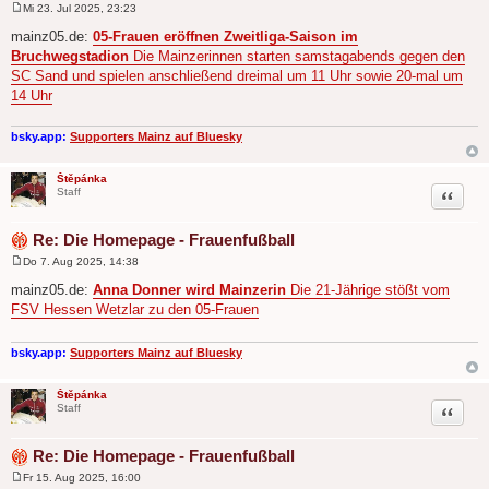
Mi 23. Jul 2025, 23:23
B
e
mainz05.de:
05-Frauen eröffnen Zweitliga-Saison im
i
Bruchwegstadion
Die Mainzerinnen starten samstagabends gegen den
t
r
SC Sand und spielen anschließend dreimal um 11 Uhr sowie 20-mal um
a
14 Uhr
g
bsky.app:
Supporters Mainz auf Bluesky
Štěpánka
Zitat
Staff
Re: Die Homepage - Frauenfußball
Do 7. Aug 2025, 14:38
B
e
mainz05.de:
Anna Donner wird Mainzerin
Die 21-Jährige stößt vom
i
FSV Hessen Wetzlar zu den 05-Frauen
t
r
a
g
bsky.app:
Supporters Mainz auf Bluesky
Štěpánka
Zitat
Staff
Re: Die Homepage - Frauenfußball
Fr 15. Aug 2025, 16:00
B