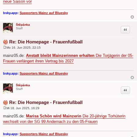
neue Saison vor
a
g
bsky.app:
Supporters Mainz auf Bluesky
Štěpánka
Zitat
Staff
Re: Die Homepage - Frauenfußball
Mo 16. Jun 2025, 22:15
B
e
mainz05.de:
Anstatt bleibt Mainzerinnen erhalten
Die Torjägerin der 05-
i
Frauen verlängert ihren Vertrag bis 2027
t
r
a
g
bsky.app:
Supporters Mainz auf Bluesky
Štěpánka
Zitat
Staff
Re: Die Homepage - Frauenfußball
Mi 18. Jun 2025, 16:29
B
e
mainz05.de:
Marisa Schön wird Mainzerin
Die 20-jährige Torhüterin
i
wechselt von der SG 99 Andernach zu den 05-Frauen
t
r
a
g
bsky.app:
Supporters Mainz auf Bluesky