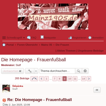
Schnellzugriff ▼
FAQ
Netiquette
Registrieren
Anmelden
Portal
Foren-Übersicht
Mainz 05
Die Frauen
|
Aktive Themen
|
Ungelesene Beiträge
Die Homepage - Frauenfußball
Moderator:
Staff
Antworten
265 Beiträge
1
…
7
8
9
10
11
…
14
Štěpánka
Zitat
Staff
Re: Die Homepage - Frauenfußball
Mo 2. Jun 2025, 13:06