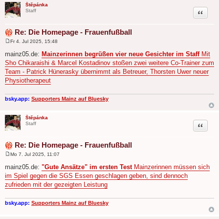
Štěpánka
Zitat
Staff
Re: Die Homepage - Frauenfußball
Fr 4. Jul 2025, 15:48
B
e
mainz05.de:
Mainzerinnen begrüßen vier neue Gesichter im Staff
Mit
i
Sho Chikaraishi & Marcel Kostadinov stoßen zwei weitere Co-Trainer zum
t
r
Team - Patrick Hünerasky übernimmt als Betreuer, Thorsten Uwer neuer
a
Physiotherapeut
g
bsky.app:
Supporters Mainz auf Bluesky
Štěpánka
Zitat
Staff
Re: Die Homepage - Frauenfußball
Mo 7. Jul 2025, 11:07
B
e
mainz05.de:
"Gute Ansätze" im ersten Test
Mainzerinnen müssen sich
i
im Spiel gegen die SGS Essen geschlagen geben, sind dennoch
t
r
zufrieden mit der gezeigten Leistung
a
g
bsky.app:
Supporters Mainz auf Bluesky