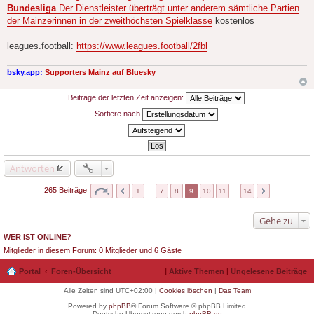
i
Bundesliga
Der Dienstleister überträgt unter anderem sämtliche Partien
t
r
der Mainzerinnen in der zweithöchsten Spielklasse
kostenlos
a
g
leagues.football:
https://www.leagues.football/2fbl
bsky.app:
Supporters Mainz auf Bluesky
Beiträge der letzten Zeit anzeigen:
Sortiere nach
Antworten
265 Beiträge
1
…
7
8
9
10
11
…
14
Gehe zu
WER IST ONLINE?
Mitglieder in diesem Forum: 0 Mitglieder und 6 Gäste
Portal
Foren-Übersicht
|
Aktive Themen
|
Ungelesene Beiträge
Alle Zeiten sind
UTC+02:00
|
Cookies löschen
|
Das Team
Powered by
phpBB
® Forum Software © phpBB Limited
Deutsche Übersetzung durch
phpBB.de